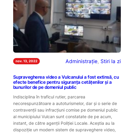
Administrație
, 
Stiri la zi
nov. 13, 2022
Supravegherea video a Vulcanului a fost extinsă, cu
efecte benefice pentru siguranța cetățenilor și a
bunurilor de pe domeniul public
Indisciplina în traficul rutier, parcarea
necorespunzătoare a autoturismelor, dar și o serie de
contravenții sau infracțiuni comise pe domeniul public
al municipiului Vulcan sunt constatate de pe acum,
instant, de către agenții Poliției Locale. Aceștia au la
dispoziție un modern sistem de supraveghere video,