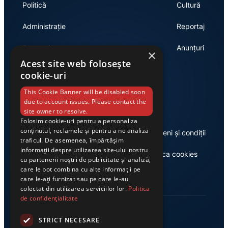
Politică
Cultură
Administrație
Reportaj
Economie
Anunțuri
×
Acest site web folosește
cookie-uri
Link-uri utile
This Cookie Banner will be disabled soon
due to account issues. Please contact the
site owner to resolve.
Folosim cookie-uri pentru a personaliza
conținutul, reclamele și pentru a ne analiza
Despre noi
Termeni și condiții
traficul. De asemenea, împărtășim
informații despre utilizarea site-ului nostru
Casa de editură Exclusiv
Politica cookies
cu partenerii noștri de publicitate și analiză,
care le pot combina cu alte informații pe
care le-ați furnizat sau pe care le-au
colectat din utilizarea serviciilor lor.
Politica
de confidențialitate
STRICT NECESARE