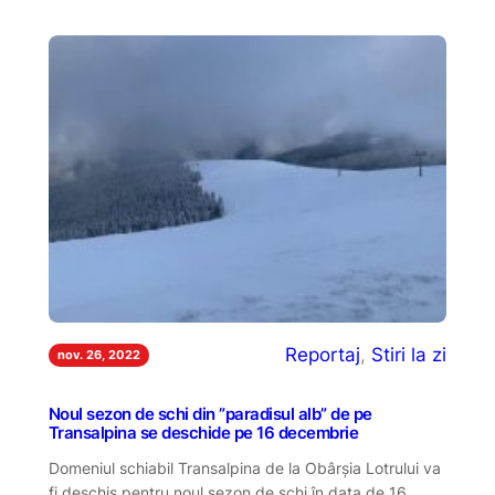
Reportaj
, 
Stiri la zi
nov. 26, 2022
Noul sezon de schi din ”paradisul alb” de pe
Transalpina se deschide pe 16 decembrie
Domeniul schiabil Transalpina de la Obârșia Lotrului va
fi deschis pentru noul sezon de schi în data de 16