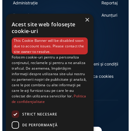
Administrație
Reportaj
Economie
Anunțuri
×
Acest site web folosește
cookie-uri
Link-uri utile
This Cookie Banner will be disabled soon
due to account issues. Please contact the
site owner to resolve.
Folosim cookie-uri pentru a personaliza
conținutul, reclamele și pentru a ne analiza
Despre noi
Termeni și condiții
traficul. De asemenea, împărtășim
informații despre utilizarea site-ului nostru
Casa de editură Exclusiv
Politica cookies
cu partenerii noștri de publicitate și analiză,
care le pot combina cu alte informații pe
care le-ați furnizat sau pe care le-au
colectat din utilizarea serviciilor lor.
Politica
de confidențialitate
STRICT NECESARE
DE PERFORMANȚĂ