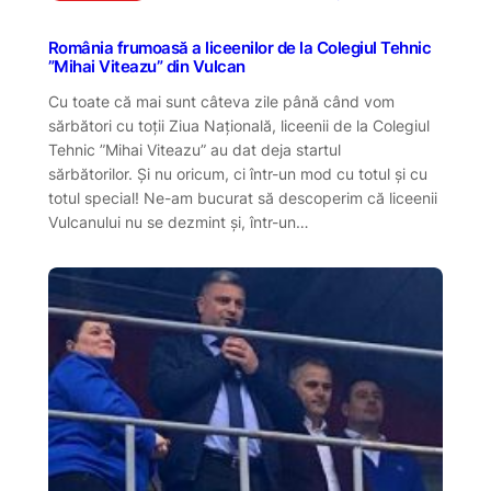
România frumoasă a liceenilor de la Colegiul Tehnic
”Mihai Viteazu” din Vulcan
Cu toate că mai sunt câteva zile până când vom
sărbători cu toții Ziua Națională, liceenii de la Colegiul
Tehnic ”Mihai Viteazu” au dat deja startul
sărbătorilor. Și nu oricum, ci într-un mod cu totul și cu
totul special! Ne-am bucurat să descoperim că liceenii
Vulcanului nu se dezmint și, într-un…