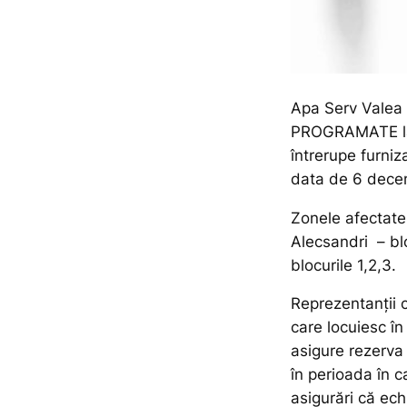
Apa Serv Valea J
PROGRAMATE la 
întrerupe furniz
data de 6 decem
Zonele afectate 
Alecsandri – blo
blocurile 1,2,3.
Reprezentanții 
care locuiesc în
asigure rezerva
în perioada în c
asigurări că echi