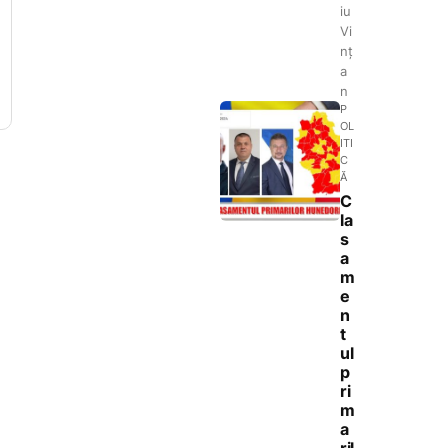
iu
Vi
nț
a
n
P
OL
ITI
C
Ă
C
la
s
a
m
e
n
t
ul
p
ri
m
a
ril