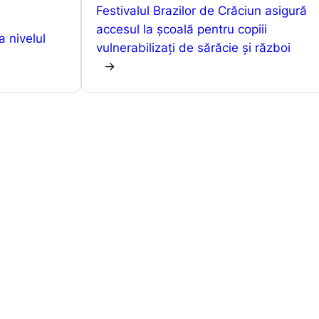
A
e
a
Festivalul Brazilor de Crăciun asigură
p
n
z
accesul la școală pentru copiii
a nivelul
vulnerabilizați de sărăcie și război
p
g
ă
→
er