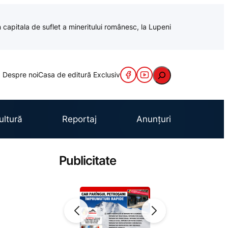
 capitala de suflet a mineritului românesc, la Lupeni
Caută
Despre noi
Casa de editură Exclusiv
ultură
Reportaj
Anunțuri
Publicitate