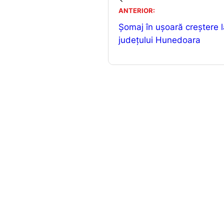
b
ANTERIOR:
o
Șomaj în ușoară creștere l
o
județului Hunedoara
k