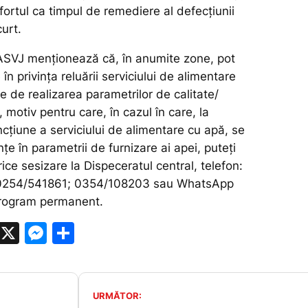
ortul ca timpul de remediere al defecţiunii
curt.
SVJ menționează că, în anumite zone, pot
în privinţa reluării serviciului de alimentare
ie de realizarea parametrilor de calitate/
, motiv pentru care, în cazul în care, la
cţiune a serviciului de alimentare cu apă, se
ţe în parametrii de furnizare ai apei, puteți
rice sesizare la Dispeceratul central, telefon:
0254/541861; 0354/108203 sau WhatsApp
rogram permanent.
W
X
M
P
h
e
ar
at
s
ta
s
s
je
URMĂTOR: