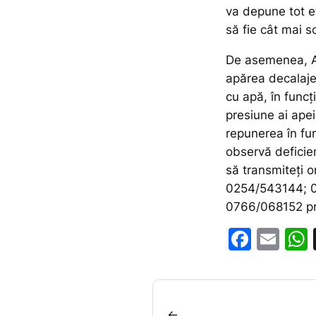
va depune tot ef
să fie cât mai s
De asemenea, A
apărea decalaje 
cu apă, în funcţ
presiune ai apei
repunerea în fun
observă deficien
să transmiteţi o
0254/543144; 
0766/068152 p
F
E
a
m
c
ai
e
l
←