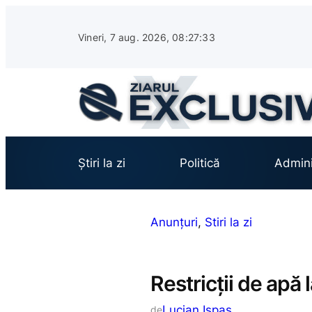
Sari
la
Vineri, 7 aug. 2026, 08:27:34
conținut
Știri la zi
Politică
Admini
Anunțuri
, 
Stiri la zi
Restricții de apă
Lucian Ispas
de