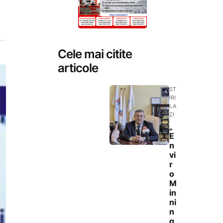
Cele mai citite
articole
ST
IRI
LA
ZI
„
E
n
vi
r
o
M
in
ni
n
g