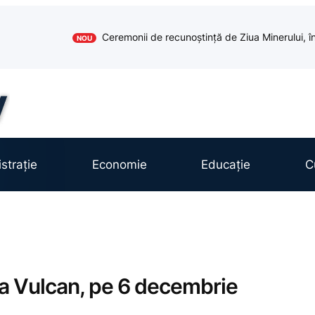
Ceremonii de recunoștință de Ziua Minerului, în
NOU
strație
Economie
Educație
C
 la Vulcan, pe 6 decembrie