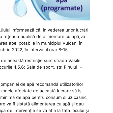
iului informează că, în vederea unor lucrări
reţeaua publică de alimentare cu apă,va
area apei potabile în municipiul Vulcan, în
brie 2022, în intervalul orar 8-15.
de această restricție sunt strada Vasile
curile 4,5,6; Sala de sport, str. Pinului –
companiei de apă recomandă utilizatorilor
 zonele afectate de această lucrare să îşi
 minimă de apă pentru consum şi uz casnic
are va fi sistată alimentarea cu apă și dau
pa de intervenție se va afla la faţa locului şi