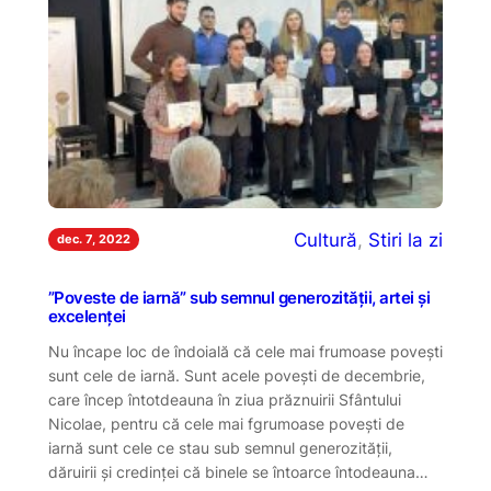
Cultură
, 
Stiri la zi
dec. 7, 2022
”Poveste de iarnă” sub semnul generozității, artei și
excelenței
Nu încape loc de îndoială că cele mai frumoase povești
sunt cele de iarnă. Sunt acele povești de decembrie,
care încep întotdeauna în ziua prăznuirii Sfântului
Nicolae, pentru că cele mai fgrumoase povești de
iarnă sunt cele ce stau sub semnul generozității,
dăruirii și credinței că binele se întoarce întodeauna…