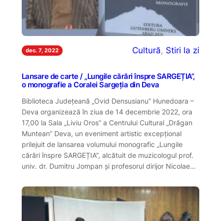
Cultură
, 
Stiri la zi
dec. 7, 2022
Lansare de carte / „Lungile cărări înspre SARGEȚIA”,
o monografie a Coralei Sargeția din Deva
Biblioteca Județeană „Ovid Densusianu” Hunedoara –
Deva organizează în ziua de 14 decembrie 2022, ora
17,00 la Sala „Liviu Oros” a Centrului Cultural „Drăgan
Muntean” Deva, un eveniment artistic excepțional
prilejuit de lansarea volumului monografic „Lungile
cărări înspre SARGEȚIA”, alcătuit de muzicologul prof.
univ. dr. Dumitru Jompan și profesorul dirijor Nicolae…