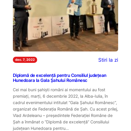
Stiri la zi
dec. 7, 2022
Diplomă de excelență pentru Consiliul județean
Hunedoara la Gala Șahului Românesc
Cei mai buni șahiști români ai momentului au fost
premiați, marți, 6 decembrie 2022, la Alba-Iulia, în
cadrul evenimentului intitulat ”Gala Șahului Românesc”,
organizat de Federația Română de Șah. Cu acest prilej,
Vlad Ardeleanu – președintele Federației Române de
Șah a înmânat o ”Diplomă de excelență” Consiliului
județean Hunedoara pentru…