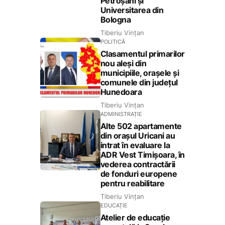
Petroșani și
Universitarea din
Bologna
Tiberiu Vințan
POLITICĂ
Clasamentul primarilor
nou aleși din
municipiile, orașele și
comunele din județul
Hunedoara
Tiberiu Vințan
ADMINISTRAȚIE
Alte 502 apartamente
din orașul Uricani au
intrat în evaluare la
ADR Vest Timișoara, în
vederea contractării
de fonduri europene
pentru reabilitare
Tiberiu Vințan
EDUCAȚIE
Atelier de educație