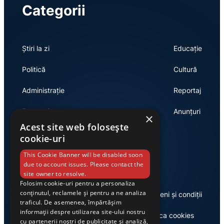
Categorii
Știri la zi
Educație
Politică
Cultură
Administrație
Reportaj
Economie
Anunțuri
×
Acest site web folosește
cookie-uri
Link-uri utile
This Cookie Banner will be disabled soon
due to account issues. Please contact the
site owner to resolve.
Folosim cookie-uri pentru a personaliza
conținutul, reclamele și pentru a ne analiza
Despre noi
Termeni și condiții
traficul. De asemenea, împărtășim
informații despre utilizarea site-ului nostru
Casa de editură Exclusiv
Politica cookies
cu partenerii noștri de publicitate și analiză,