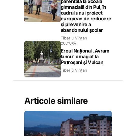
parentală la Școala
gimnazială din Pui, în
cadrul unui proiect
european de reducere
și prevenire a
abandonului școlar
Tiberiu Vințan
CULTURĂ
Eroul Național „Avram
Iancu” omagiat la
Petroșani și Vulcan
Tiberiu Vințan
Articole similare