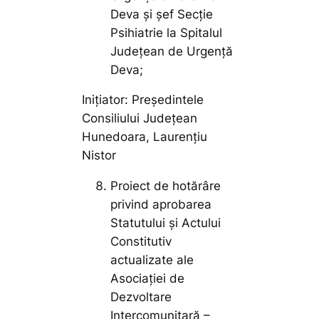
Deva și şef Secţie
Psihiatrie la Spitalul
Județean de Urgență
Deva;
Inițiator: Președintele
Consiliului Județean
Hunedoara, Laurențiu
Nistor
Proiect de hotărâre
privind aprobarea
Statutului și Actului
Constitutiv
actualizate ale
Asociației de
Dezvoltare
Intercomunitară –