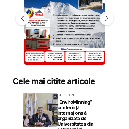
Cele mai citite articole
STIRI LA ZI
„EnviroMinning”,
conferință
internațională
organizată de
Universitatea din