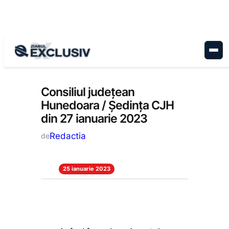
Sari
la
conținut
Administrație
, 
Anunțuri
, 
Stiri la zi
Consiliul județean
Hunedoara / Ședința CJH
din 27 ianuarie 2023
Redactia
de
25 ianuarie 2023