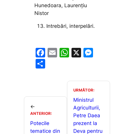
Hunedoara, Laurențiu
Nistor
Intrebări, interpelări.
F
E
W
X
M
a
m
h
e
P
c
ai
at
s
ar
e
l
s
s
ta
b
A
e
je
URMĂTOR:
o
p
n
a
Ministrul
←
o
p
g
Agriculturii,
z
ANTERIOR:
Petre Daea
k
er
ă
Potecile
prezent la
tematice din
Deva pentru