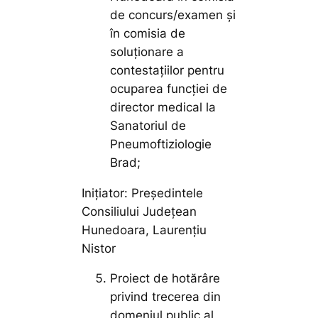
de concurs/examen și
în comisia de
soluționare a
contestațiilor pentru
ocuparea funcției de
director medical la
Sanatoriul de
Pneumoftiziologie
Brad;
Inițiator: Președintele
Consiliului Județean
Hunedoara, Laurențiu
Nistor
Proiect de hotărâre
privind trecerea din
domeniul public al