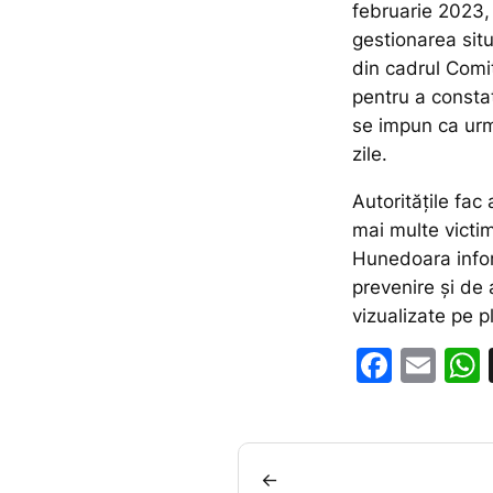
februarie 2023,
gestionarea sit
din cadrul Comi
pentru a constat
se impun ca urm
zile.
Autoritățile fac
mai multe victim
Hunedoara infor
prevenire și de 
vizualizate pe p
F
E
a
m
c
ai
e
l
←