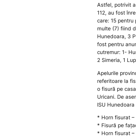
Astfel, potrivit 
112, au fost înre
care: 15 pentru 
multe (7) fiind 
Hunedoara, 3 Pe
fost pentru an
cutremur: 1- Hu
2 Simeria, 1 Lup
Apelurile provin
referitoare la f
o fisură pe casa
Uricani. De ase
ISU Hunedoara 
* Horn fisurat –
* Fisură pe fața
* Horn fisurat –