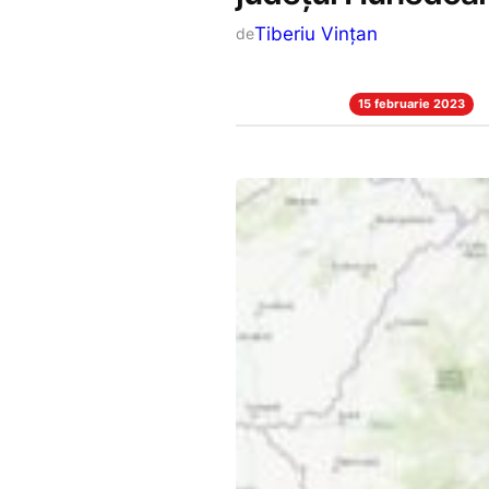
Tiberiu Vințan
de
15 februarie 2023