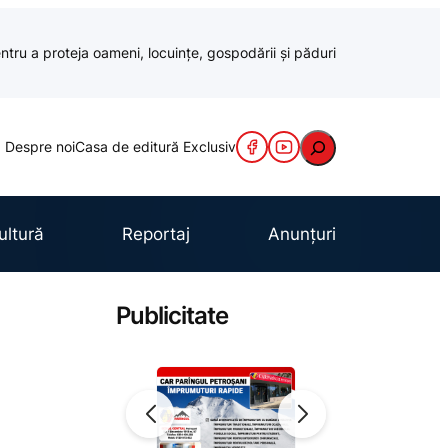
ntru a proteja oameni, locuințe, gospodării și păduri
Caută
Despre noi
Casa de editură Exclusiv
ultură
Reportaj
Anunțuri
Publicitate