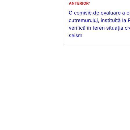
b
ANTERIOR:
o
O comisie de evaluare a e
o
cutremurului, instituită la P
verifică în teren situația 
k
seism