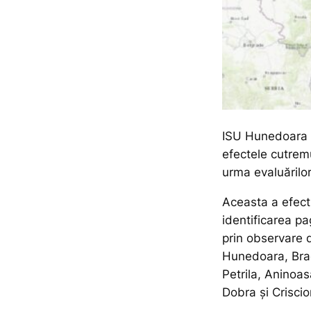
ISU Hunedoara a 
efectele cutrem
urma evaluărilo
Aceasta a efectu
identificarea p
prin observare d
Hunedoara, Brad
Petrila, Aninoas
Dobra și Criscio