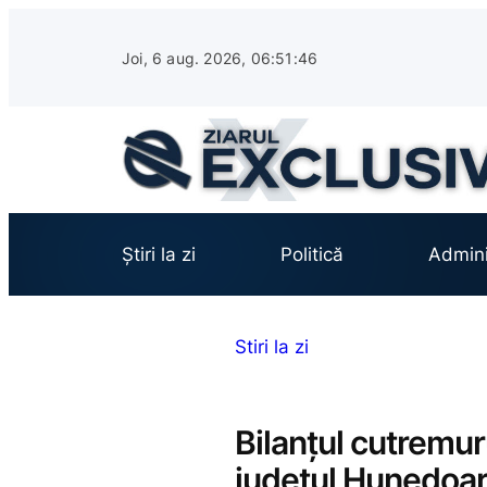
Sari
la
Joi, 6 aug. 2026, 06:51:47
conținut
Știri la zi
Politică
Admini
Stiri la zi
Bilanțul cutremur
județul Hunedoa