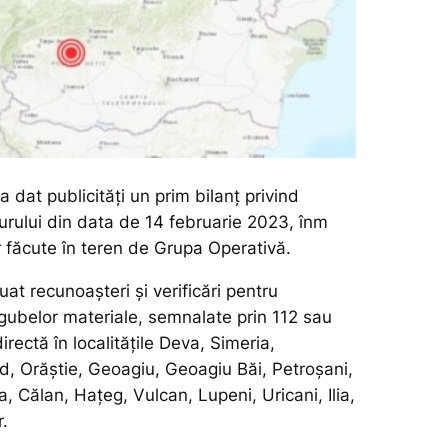
dat publicități un prim bilanț privind
urului din data de 14 februarie 2023, înm
r făcute în teren de Grupa Operativă.
at recunoașteri și verificări pentru
agubelor materiale, semnalate prin 112 sau
irectă în localitățile Deva, Simeria,
, Orăștie, Geoagiu, Geoagiu Băi, Petroșani,
a, Călan, Hațeg, Vulcan, Lupeni, Uricani, Ilia,
r.