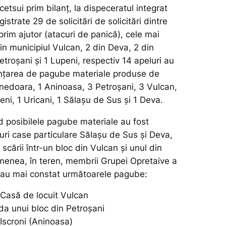
acetsui prim bilanț, la dispeceratul integrat
gistrate 29 de solicitări de solicitări dintre
prim ajutor (atacuri de panică), cele mai
din municipiul Vulcan, 2 din Deva, 2 din
troșani și 1 Lupeni, respectiv 14 apeluri au
unțarea de pagube materiale produse de
nedoara, 1 Aninoasa, 3 Petroșani, 3 Vulcan,
eni, 1 Uricani, 1 Sălașu de Sus și 1 Deva.
d posibilele pagube materiale au fost
isuri case particulare Sălașu de Sus și Deva,
 scării într-un bloc din Vulcan și unul din
menea, în teren, membrii Grupei Opretaive a
au mai constat următoarele pagube:
 Casă de locuit Vulcan
da unui bloc din Petroșani
 Iscroni (Aninoasa)