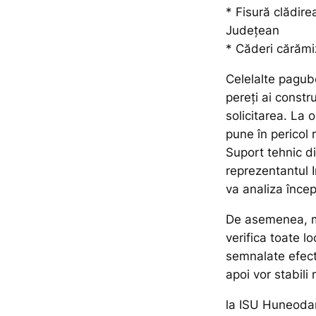
* Fisură clădire
Județean
* Căderi cărămiz
Celelalte pagube
pereți ai constr
solicitarea. La 
pune în pericol 
Suport tehnic di
reprezentantul I
va analiza încep
De asemenea, me
verifica toate l
semnalate efecte
apoi vor stabili 
la ISU Huneodar