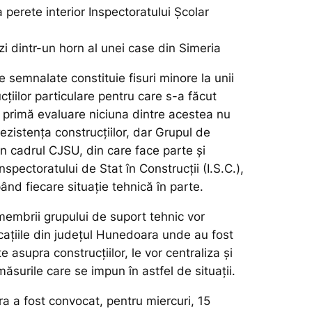
a perete interior Inspectoratului Școlar
i dintr-un horn al unei case din Simeria
 semnalate constituie fisuri minore la unii
ucțiilor particulare pentru care s-a făcut
o primă evaluare niciuna dintre acestea nu
rezistența construcțiilor, dar Grupul de
n cadrul CJSU, din care face parte și
nspectoratului de Stat în Construcții (I.S.C.),
ând fiecare situație tehnică în parte.
mbrii grupului de suport tehnic vor
ocațiile din județul Hunedoara unde au fost
 asupra construcțiilor, le vor centraliza și
măsurile care se impun în astfel de situații.
a a fost convocat, pentru miercuri, 15