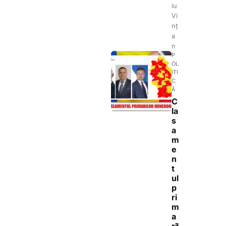
iu
Vi
nț
a
n
P
OL
ITI
C
Ă
C
la
s
a
m
e
n
t
ul
p
ri
m
a
ril