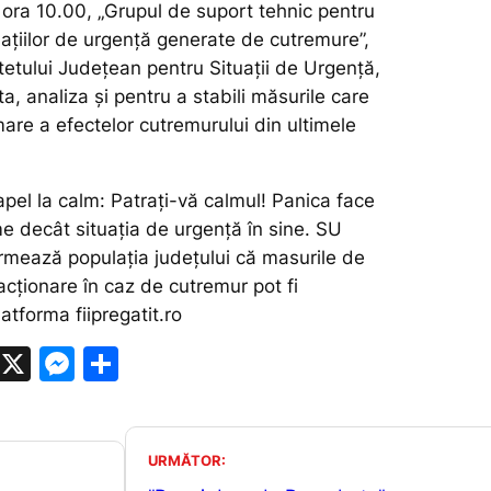
 ora 10.00, „Grupul de suport tehnic pentru
uațiilor de urgență generate de cutremure”,
tetului Județean pentru Situații de Urgență,
a, analiza și pentru a stabili măsurile care
are a efectelor cutremurului din ultimele
 apel la calm: Patrați-vă calmul! Panica face
e decât situația de urgență în sine. SU
mează populația județului că masurile de
acționare în caz de cutremur pot fi
latforma fiipregatit.ro
W
X
M
P
h
e
ar
at
s
ta
s
s
je
URMĂTOR: