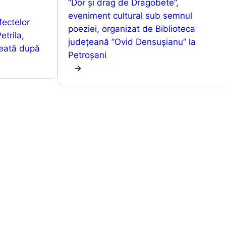
A
e
a
”Dor și drag de Dragobete”,
eveniment cultural sub semnul
p
n
z
fectelor
poeziei, organizat de Biblioteca
p
g
ă
etrila,
județeană ”Ovid Densușianu” la
creată după
er
Petroșani
→