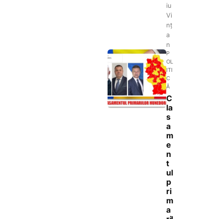
iu
Vi
nț
a
n
P
OL
ITI
C
Ă
C
la
s
a
m
e
n
t
ul
p
ri
m
a
ril