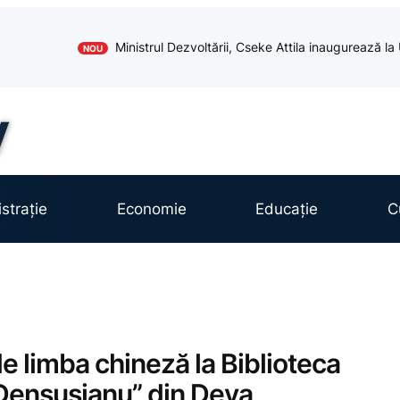
Ministrul Dezvoltării, Cseke Attila inaugurează l
NOU
strație
Economie
Educație
C
de limba chineză la Biblioteca
Densușianu” din Deva