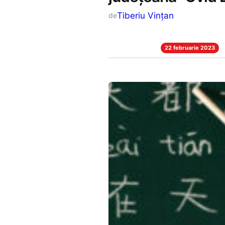
Tiberiu Vințan
de
22 februarie 2023