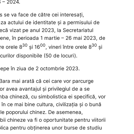
3 – 2024.
rs se va face de către cei interesați,
aza actului de identitate și a permisului de
otecă vizat pe anul 2023, la Secretariatul
țene, în perioada 1 martie – 26 mai 2023, de
30
00
30
tre orele 8
și 16
, vineri între orele 8
și
locurilor disponibile (50 de locuri).
ncepe în ziua de 2 octombrie 2023.
Bara mai arată că cei care vor parcurge
or avea avantajul și privilegiul de a se
imba chineză, cu simbolistica ei specifică, vor
în ce mai bine cultura, civilizația și o bună
iile poporului chinez. De asemenea,
ii chineze va fi o oportunitate pentru viitorii
plica pentru obținerea unor burse de studiu