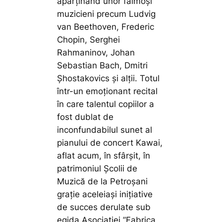
aparținând unor faimoși
muzicieni precum Ludvig
van Beethoven, Frederic
Chopin, Serghei
Rahmaninov, Johan
Sebastian Bach, Dmitri
Șhostakovics și alții. Totul
într-un emoționant recital
în care talentul copiilor a
fost dublat de
inconfundabilul sunet al
pianului de concert Kawai,
aflat acum, în sfârșit, în
patrimoniul Școlii de
Muzică de la Petroșani
grație aceleiași inițiative
de succes derulate sub
egida Asociației ”Fabrica