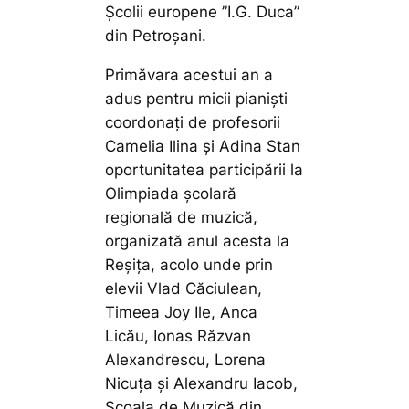
Școlii europene ”I.G. Duca”
din Petroșani.
Primăvara acestui an a
adus pentru micii pianiști
coordonați de profesorii
Camelia Ilina și Adina Stan
oportunitatea participării la
Olimpiada școlară
regională de muzică,
organizată anul acesta la
Reșița, acolo unde prin
elevii Vlad Căciulean,
Timeea Joy Ile, Anca
Licău, Ionas Răzvan
Alexandrescu, Lorena
Nicuța și Alexandru Iacob,
Școala de Muzică din