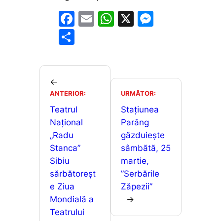
F
E
W
X
M
a
m
h
e
P
c
ai
at
s
ar
e
l
s
s
ta
b
A
e
je
←
o
p
n
ANTERIOR:
URMĂTOR:
a
o
p
g
Teatrul
Stațiunea
z
Național
Parâng
k
er
ă
„Radu
găzduiește
Stanca”
sâmbătă, 25
Sibiu
martie,
sărbătoreșt
”Serbările
e Ziua
Zăpezii”
Mondială a
→
Teatrului