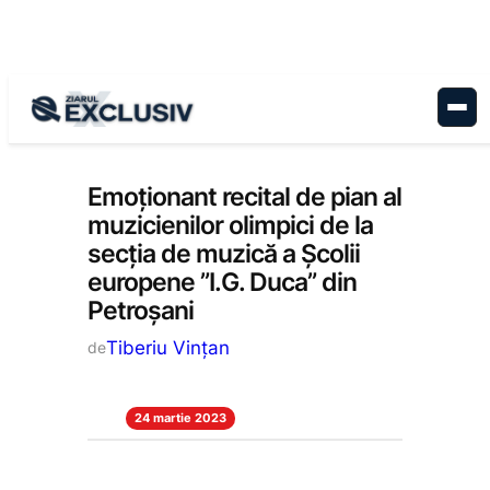
Sari
la
conținut
Cultură
, 
Educație
, 
Stiri la zi
Emoționant recital de pian al
muzicienilor olimpici de la
secția de muzică a Școlii
europene ”I.G. Duca” din
Petroșani
Tiberiu Vințan
de
24 martie 2023