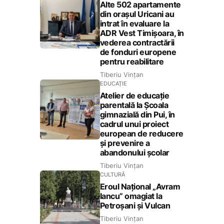
Alte 502 apartamente
din orașul Uricani au
intrat în evaluare la
ADR Vest Timișoara, în
vederea contractării
de fonduri europene
pentru reabilitare
Tiberiu Vințan
EDUCAȚIE
Atelier de educație
parentală la Școala
gimnazială din Pui, în
cadrul unui proiect
european de reducere
și prevenire a
abandonului școlar
Tiberiu Vințan
CULTURĂ
Eroul Național „Avram
Iancu” omagiat la
Petroșani și Vulcan
Tiberiu Vințan