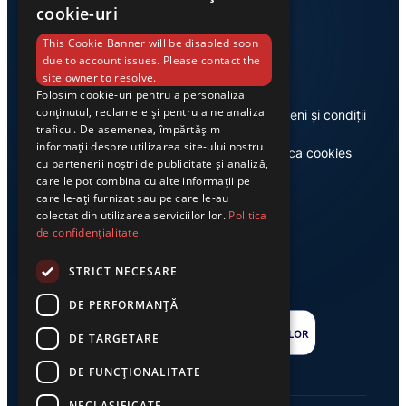
cookie-uri
Link-uri utile
This Cookie Banner will be disabled soon
due to account issues. Please contact the
site owner to resolve.
Folosim cookie-uri pentru a personaliza
conținutul, reclamele și pentru a ne analiza
Despre noi
Termeni și condiții
traficul. De asemenea, împărtășim
informații despre utilizarea site-ului nostru
Casa de editură Exclusiv
Politica cookies
cu partenerii noștri de publicitate și analiză,
care le pot combina cu alte informații pe
care le-ați furnizat sau pe care le-au
colectat din utilizarea serviciilor lor.
Politica
de confidențialitate
STRICT NECESARE
DE PERFORMANȚĂ
DE TARGETARE
DE FUNCŢIONALITATE
NECLASIFICATE