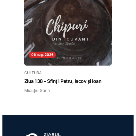
06 aug. 2026
CULTURĂ
Ziua 138 – Sfinții Petru, Iacov și Ioan
Micuțiu Sorin