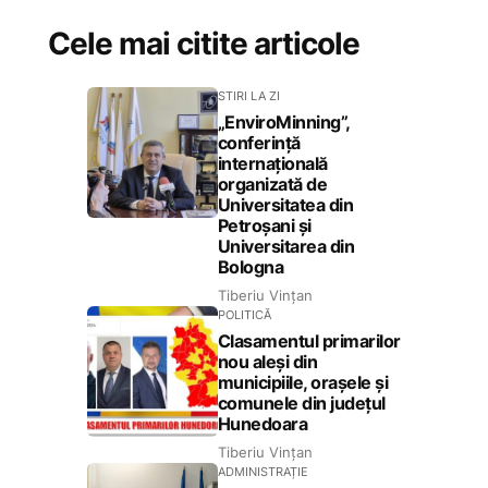
Cele mai citite articole
STIRI LA ZI
„EnviroMinning”,
conferință
internațională
organizată de
Universitatea din
Petroșani și
Universitarea din
Bologna
Tiberiu Vințan
POLITICĂ
Clasamentul primarilor
nou aleși din
municipiile, orașele și
comunele din județul
Hunedoara
Tiberiu Vințan
ADMINISTRAȚIE