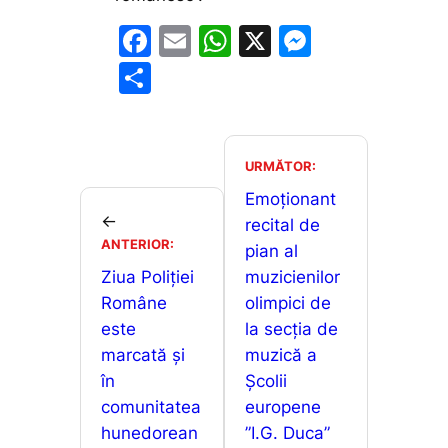
F
E
W
X
M
a
m
h
e
P
c
ai
at
s
ar
e
l
s
s
ta
b
A
e
je
URMĂTOR:
o
p
n
a
Emoționant
←
o
p
g
recital de
z
ANTERIOR:
pian al
k
er
ă
Ziua Poliției
muzicienilor
Române
olimpici de
este
la secția de
marcată și
muzică a
în
Școlii
comunitatea
europene
hunedorean
”I.G. Duca”