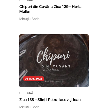
Chipuri din Cuvânt: Ziua 139 – Herta
Müller
Micuțiu Sorin
06 aug. 2026
CULTURĂ
Ziua 138 – Sfinții Petru, Iacov și Ioan
Micuțiu Sorin