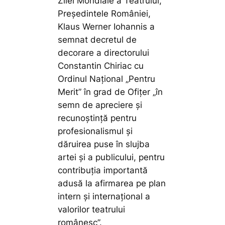
Zilei Mondiale a Teatrului,
Preşedintele României,
Klaus Werner Iohannis a
semnat decretul de
decorare a directorului
Constantin Chiriac cu
Ordinul Naţional „Pentru
Merit” în grad de Ofiţer
„în
semn de apreciere şi
recunoştinţă pentru
profesionalismul şi
dăruirea puse în slujba
artei şi a publicului, pentru
contribuţia importantă
adusă la afirmarea pe plan
intern şi internaţional a
valorilor teatrului
românesc”.