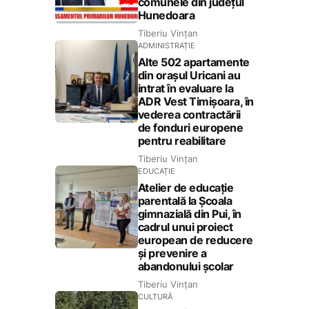
comunele din județul
Hunedoara
Tiberiu Vințan
ADMINISTRAȚIE
Alte 502 apartamente
din orașul Uricani au
intrat în evaluare la
ADR Vest Timișoara, în
vederea contractării
de fonduri europene
pentru reabilitare
Tiberiu Vințan
EDUCAȚIE
Atelier de educație
parentală la Școala
gimnazială din Pui, în
cadrul unui proiect
european de reducere
și prevenire a
abandonului școlar
Tiberiu Vințan
CULTURĂ