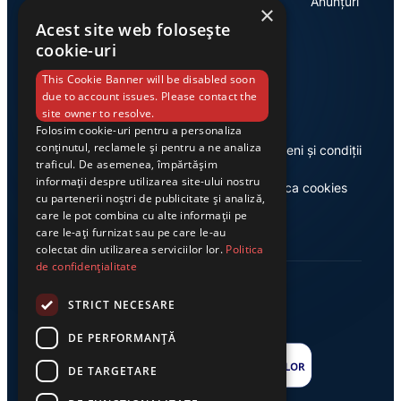
Economie
Anunțuri
×
Acest site web folosește
cookie-uri
Link-uri utile
This Cookie Banner will be disabled soon
due to account issues. Please contact the
site owner to resolve.
Folosim cookie-uri pentru a personaliza
conținutul, reclamele și pentru a ne analiza
Despre noi
Termeni și condiții
traficul. De asemenea, împărtășim
informații despre utilizarea site-ului nostru
Casa de editură Exclusiv
Politica cookies
cu partenerii noștri de publicitate și analiză,
care le pot combina cu alte informații pe
care le-ați furnizat sau pe care le-au
colectat din utilizarea serviciilor lor.
Politica
de confidențialitate
STRICT NECESARE
DE PERFORMANȚĂ
DE TARGETARE