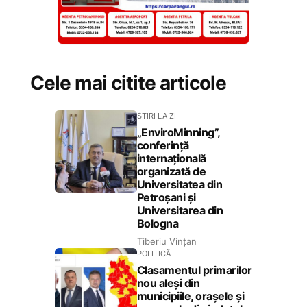
Cele mai citite articole
STIRI LA ZI
„EnviroMinning”,
conferință
internațională
organizată de
Universitatea din
Petroșani și
Universitarea din
Bologna
Tiberiu Vințan
POLITICĂ
Clasamentul primarilor
nou aleși din
municipiile, orașele și