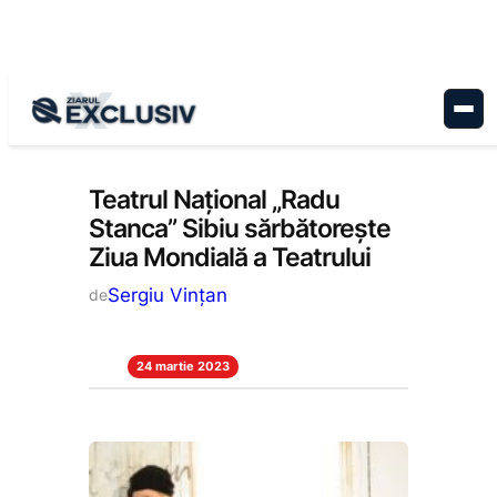
Sari
la
conținut
Cultură
, 
Stiri la zi
Teatrul Național „Radu
Stanca” Sibiu sărbătorește
Ziua Mondială a Teatrului
Sergiu Vințan
de
24 martie 2023