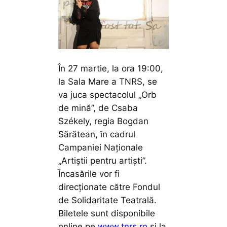
În 27 martie, la ora 19:00,
la Sala Mare a TNRS, se
va juca spectacolul „Orb
de mină”, de Csaba
Székely, regia Bogdan
Sărătean, în cadrul
Campaniei Naționale
„Artiștii pentru artiști”.
Încasările vor fi
direcționate către Fondul
de Solidaritate Teatrală.
Biletele sunt disponibile
online pe
www.tnrs.ro
și la