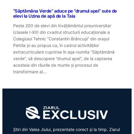
”Săptămâna Verde” aduce pe ”drumul apei” sute de
elevi la Uzina de apă de la Taia
Peste 200 de elevi din învățământul preuniversitar
(clasele I-XII) din cvadrul structurii educaționale a
Colegiului Tehnic ”Constantin Brâncuși” din orașul
Petrila și-au propus ca, în cadrul activităților
extracurriculare cuprinse în așa-numita ”Săptămână
verde”, să descopere ”drumul apei”, de la captarea
acesteia din râurile de munte și procesul de
transformare al…
Știri din Valea Jiului, prezentate corect și la timp. Ziarul