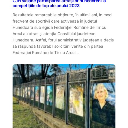
CJH susține participarea arcașilor hunedoreni la
competițiile de top ale anului 2023
Rezultatele remarcabile obținute, în ultimii ani, în mod
frecvent de sportivii care activează în județul
Hunedoara sub egida Federației Române de Tir cu
Arcul au atras și atenția Consiliului juudețean
Hunedoara. Astfel, forul administrativ județean a decis
să răspundă favorabil solicitării venite din partea
Federației Române de Tir cu Arcul…