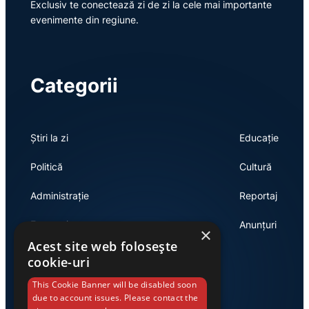
Exclusiv te conectează zi de zi la cele mai importante
evenimente din regiune.
Categorii
Știri la zi
Educație
Politică
Cultură
Administrație
Reportaj
Economie
Anunțuri
×
Acest site web folosește
cookie-uri
Link-uri utile
This Cookie Banner will be disabled soon
due to account issues. Please contact the