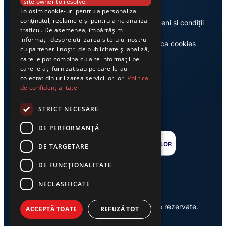
site owner to resolve.
Folosim cookie-uri pentru a personaliza
conținutul, reclamele și pentru a ne analiza
Despre noi
Termeni și condiții
traficul. De asemenea, împărtășim
informații despre utilizarea site-ului nostru
Casa de editură Exclusiv
Politica cookies
cu partenerii noștri de publicitate și analiză,
care le pot combina cu alte informații pe
care le-ați furnizat sau pe care le-au
colectat din utilizarea serviciilor lor.
Politica
de confidențialitate
STRICT NECESARE
DE PERFORMANȚĂ
DE TARGETARE
DE FUNCŢIONALITATE
NECLASIFICATE
© 2026 Ziarul Exclusiv – Toate drepturile rezervate.
ACCEPTĂ TOATE
REFUZĂ TOT
Powered by {
AW
}