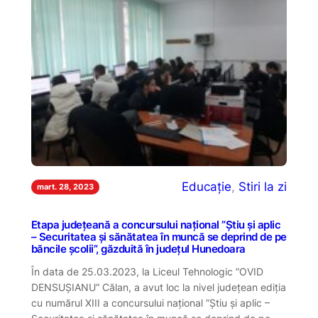
Educație
, 
Stiri la zi
mart. 28, 2023
Etapa județeană a concursului național ”Știu și aplic
– Securitatea și sănătatea în muncă se deprind de pe
băncile școlii”, găzduită în județul Hunedoara
În data de 25.03.2023, la Liceul Tehnologic ”OVID
DENSUȘIANU” Călan, a avut loc la nivel județean ediția
cu numărul XIII a concursului național ”Știu și aplic –