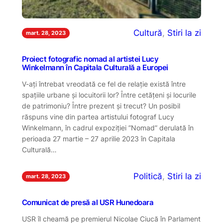
Cultură
, 
Stiri la zi
mart. 28, 2023
Proiect fotografic nomad al artistei Lucy
Winkelmann în Capitala Culturală a Europei
V-ați întrebat vreodată ce fel de relație există între
spațiile urbane și locuitorii lor? Între cetățeni și locurile
de patrimoniu? Între prezent și trecut? Un posibil
răspuns vine din partea artistului fotograf Lucy
Winkelmann, în cadrul expoziției ”Nomad” derulată în
perioada 27 martie – 27 aprilie 2023 în Capitala
Culturală…
Politică
, 
Stiri la zi
mart. 28, 2023
Comunicat de presă al USR Hunedoara
USR îl cheamă pe premierul Nicolae Ciucă în Parlament