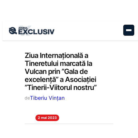
Sari
la
conținut
Educație
, 
Stiri la zi
Ziua Internațională a
Tineretului marcată la
Vulcan prin ”Gala de
excelență” a Asociației
”Tinerii-Viitorul nostru”
Tiberiu Vințan
de
2 mai 2023