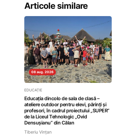
Articole similare
08 aug. 2026
EDUCAȚIE
Educația dincolo de sala de clasă –
ateliere outdoor pentru elevi, părinți și
profesori, în cadrul proiectului „SUPER”
de la Liceul Tehnologic „Ovid
Densușianu” din Călan
Tiberiu Vințan