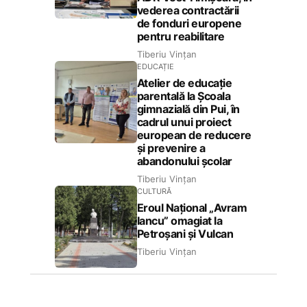
vederea contractării
de fonduri europene
pentru reabilitare
Tiberiu Vințan
EDUCAȚIE
Atelier de educație
parentală la Școala
gimnazială din Pui, în
cadrul unui proiect
european de reducere
și prevenire a
abandonului școlar
Tiberiu Vințan
CULTURĂ
Eroul Național „Avram
Iancu” omagiat la
Petroșani și Vulcan
Tiberiu Vințan