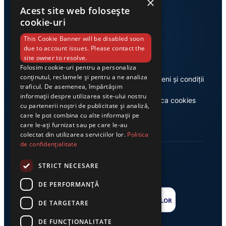
×
Acest site web folosește
cookie-uri
Link-uri utile
This Cookie Banner will be disabled soon
due to account issues. Please contact the
site owner to resolve.
Folosim cookie-uri pentru a personaliza
conținutul, reclamele și pentru a ne analiza
Despre noi
Termeni și condiții
traficul. De asemenea, împărtășim
informații despre utilizarea site-ului nostru
Casa de editură Exclusiv
Politica cookies
cu partenerii noștri de publicitate și analiză,
care le pot combina cu alte informații pe
care le-ați furnizat sau pe care le-au
colectat din utilizarea serviciilor lor.
Politica
de confidențialitate
STRICT NECESARE
DE PERFORMANȚĂ
DE TARGETARE
DE FUNCŢIONALITATE