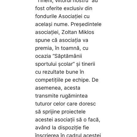
”Tinerii, viitorul nostru” au
fost oferite exclusiv din
fondurile Asociației cu
același nume. Președintele
asociației, Zoltan Miklos
spune că asociația va
premia, în toamnă, cu
ocazia ”Săptămânii
sportului școlar” și tinerii
cu rezultate bune în
competițiile pe echipe. De
asemenea, acesta
transmite rugămintea
tuturor celor care doresc
să sprijine proiectele
acestei asociații să o facă,
având la dispoziție fie
înscrierea în cadrul acestei