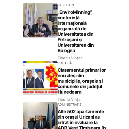
STIRI LA ZI
„EnviroMinning”,
conferință
internațională
organizată de
Universitatea din
Petroșani și
Universitarea din
Bologna
Tiberiu Vințan
POLITICĂ
Clasamentul primarilor
nou aleși din
municipiile, orașele și
comunele din județul
Hunedoara
Tiberiu Vințan
ADMINISTRAȚIE
Alte 502 apartamente
din orașul Uricani au
intrat în evaluare la
ADR Vest Timișoara, în