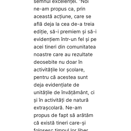
semnul excelenței.
”Noi
ne-am propus ca, prin
această acțiune, care se
află deja la cea de-a treia
ediție, să-i premiem și să-i
evidențiem într-un fel și pe
acei tineri din comunitatea
noastre care au rezultate
deosebite nu doar în
activitățile lor școlare,
pentru că acestea sunt
deja evidențiate de
unitățile de învățământ, ci
și în activități de natură
extrașcolară. Ne-am
propus de fapt să arătăm
că există tineri care-și
folosesc timpul lor liber