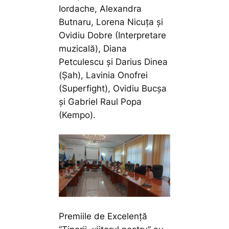
Iordache, Alexandra
Butnaru, Lorena Nicuța și
Ovidiu Dobre (Interpretare
muzicală), Diana
Petculescu și Darius Dinea
(Șah), Lavinia Onofrei
(Superfight), Ovidiu Bucșa
și Gabriel Raul Popa
(Kempo).
Premiile de Excelență