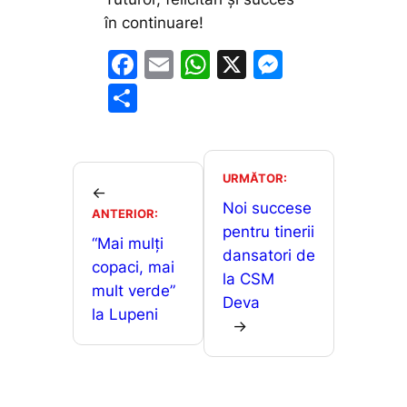
în continuare!
F
E
W
X
M
a
m
h
e
P
c
ai
at
s
ar
e
l
s
s
ta
b
A
e
je
URMĂTOR:
←
o
p
n
a
Noi succese
ANTERIOR:
o
p
g
pentru tinerii
z
“Mai mulți
dansatori de
k
er
ă
copaci, mai
la CSM
mult verde”
Deva
la Lupeni
→