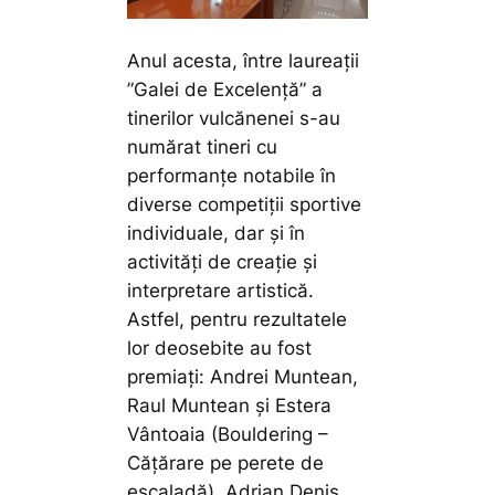
Anul acesta, între laureații
”Galei de Excelență” a
tinerilor vulcănenei s-au
numărat tineri cu
performanțe notabile în
diverse competiții sportive
individuale, dar și în
activități de creație și
interpretare artistică.
Astfel, pentru rezultatele
lor deosebite au fost
premiați: Andrei Muntean,
Raul Muntean și Estera
Vântoaia (Bouldering –
Cățărare pe perete de
escaladă), Adrian Denis