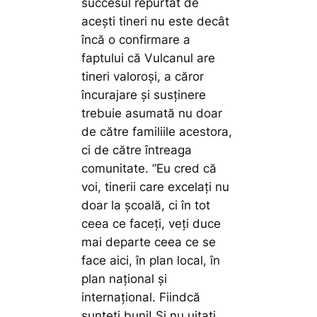
succesul repurtat de
acești tineri nu este decât
încă o confirmare a
faptului că Vulcanul are
tineri valoroși, a căror
încurajare și susținere
trebuie asumată nu doar
de către familiile acestora,
ci de către întreaga
comunitate.
”Eu cred că
voi, tinerii care excelați nu
doar la școală, ci în tot
ceea ce faceți, veți duce
mai departe ceea ce se
face aici, în plan local, în
plan național și
internațional. Fiindcă
sunteți buni! Și nu uitați