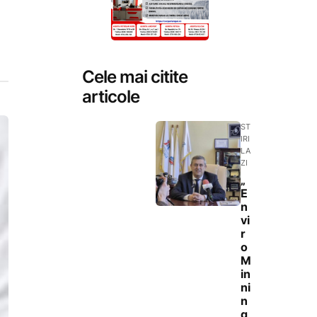
Cele mai citite
articole
ST
IRI
LA
ZI
„
E
n
vi
r
o
M
in
ni
n
g