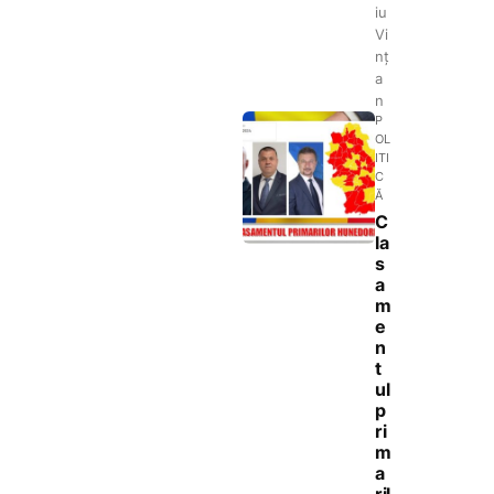
iu
Vi
nț
a
n
P
OL
ITI
C
Ă
C
la
s
a
m
e
n
t
ul
p
ri
m
a
ril