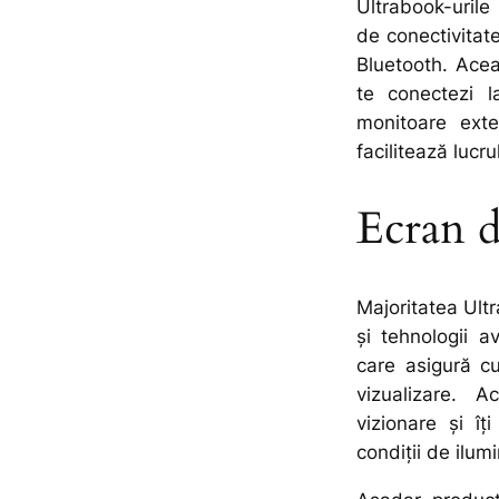
Ultrabook-urile
de conectivitat
Bluetooth. Aceas
te conectezi la
monitoare ext
facilitează lucru
Ecran d
Majoritatea Ultr
și tehnologii 
care asigură cul
vizualizare. 
vizionare și îț
condiții de ilumi