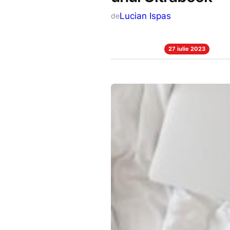
Lucian Ispas
de
27 iulie 2023