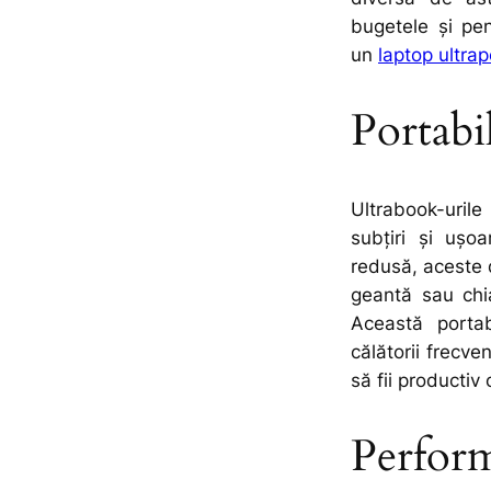
bugetele și pen
un
laptop ultrap
Portabi
Ultrabook-urile
subțiri și ușo
redusă, aceste d
geantă sau chia
Această portab
călătorii frecven
să fii productiv 
Perform