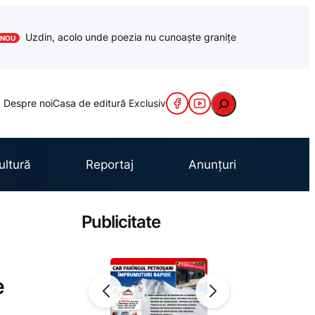
Uzdin, acolo unde poezia nu cunoaște granițe
NOU
Caută
Despre noi
Casa de editură Exclusiv
ultură
Reportaj
Anunțuri
Publicitate
e