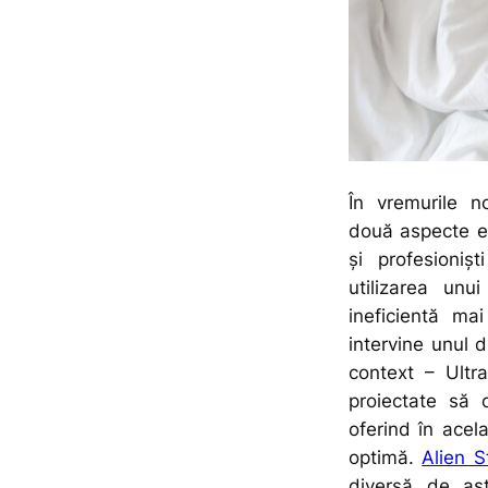
În vremurile no
două aspecte es
și profesioniș
utilizarea unu
ineficientă ma
intervine unul d
context – Ultr
proiectate să 
oferind în acela
optimă.
Alien S
diversă de ast