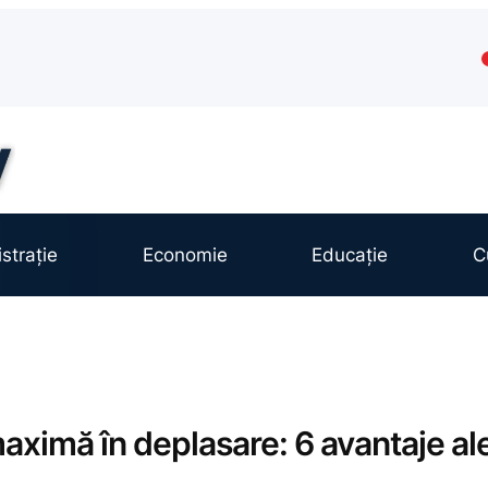
strație
Economie
Educație
C
aximă în deplasare: 6 avantaje al