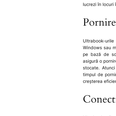
lucrezi în locuri
Pornire
Ultrabook-uril
Windows sau ma
pe bază de sol
asigură o pornir
stocate. Atunci
timpul de porni
creșterea eficien
Conecti