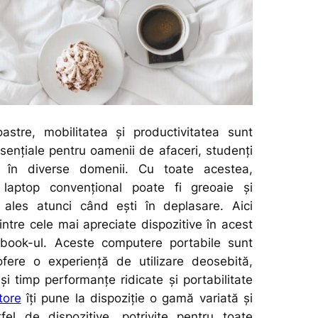
astre, mobilitatea și productivitatea sunt
ențiale pentru oamenii de afaceri, studenți
ti în diverse domenii. Cu toate acestea,
i laptop convențional poate fi greoaie și
i ales atunci când ești în deplasare. Aici
intre cele mai apreciate dispozitive în acest
abook-ul. Aceste computere portabile sunt
ofere o experiență de utilizare deosebită,
și timp performanțe ridicate și portabilitate
tore
îți pune la dispoziție o gamă variată și
fel de dispozitive, potrivite pentru toate