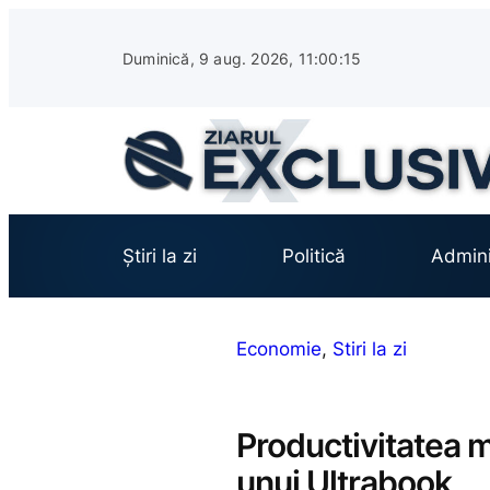
Sari
la
Duminică, 9 aug. 2026, 11:00:16
conținut
Știri la zi
Politică
Admini
Economie
, 
Stiri la zi
Productivitatea m
unui Ultrabook