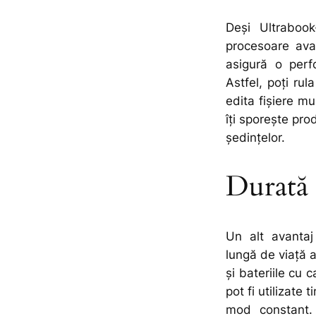
Deși Ultrabook
procesoare avan
asigură o perfo
Astfel, poți rul
edita fișiere mu
îți sporește prod
ședințelor.
Durată 
Un alt avantaj
lungă de viață a
și bateriile cu 
pot fi utilizate 
mod constant.