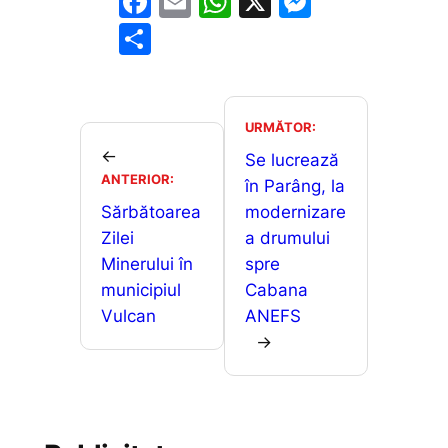
F
E
W
X
M
a
m
h
e
P
c
ai
at
s
ar
e
l
s
s
ta
b
A
e
je
URMĂTOR:
o
p
n
←
a
Se lucrează
ANTERIOR:
o
p
g
în Parâng, la
z
Sărbătoarea
modernizare
k
er
ă
Zilei
a drumului
Minerului în
spre
municipiul
Cabana
Vulcan
ANEFS
→