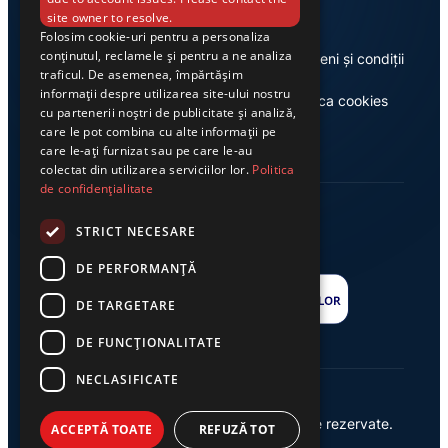
site owner to resolve.
Folosim cookie-uri pentru a personaliza
conținutul, reclamele și pentru a ne analiza
Despre noi
Termeni și condiții
traficul. De asemenea, împărtășim
informații despre utilizarea site-ului nostru
Casa de editură Exclusiv
Politica cookies
cu partenerii noștri de publicitate și analiză,
care le pot combina cu alte informații pe
care le-ați furnizat sau pe care le-au
colectat din utilizarea serviciilor lor.
Politica
de confidențialitate
STRICT NECESARE
DE PERFORMANȚĂ
DE TARGETARE
DE FUNCŢIONALITATE
NECLASIFICATE
© 2026 Ziarul Exclusiv – Toate drepturile rezervate.
ACCEPTĂ TOATE
REFUZĂ TOT
Powered by {
AW
}