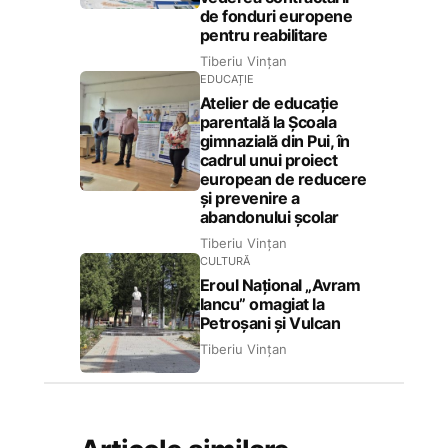
de fonduri europene
pentru reabilitare
Tiberiu Vințan
EDUCAȚIE
Atelier de educație
parentală la Școala
gimnazială din Pui, în
cadrul unui proiect
european de reducere
și prevenire a
abandonului școlar
Tiberiu Vințan
CULTURĂ
Eroul Național „Avram
Iancu” omagiat la
Petroșani și Vulcan
Tiberiu Vințan