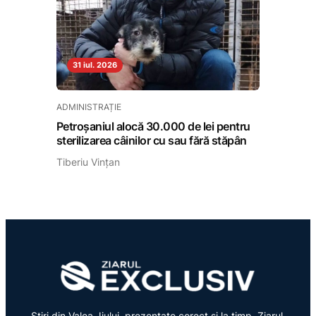
31 iul. 2026
ADMINISTRAȚIE
Petroșaniul alocă 30.000 de lei pentru
sterilizarea câinilor cu sau fără stăpân
Tiberiu Vințan
Știri din Valea Jiului, prezentate corect și la timp. Ziarul