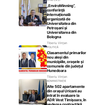
STIRI LA ZI
„EnviroMinning”,
conferință
internațională
organizată de
Universitatea din
Petroșani și
Universitarea din
Bologna
Tiberiu Vințan
POLITICĂ
Clasamentul primarilor
nou aleși din
municipiile, orașele și
comunele din județul
Hunedoara
Tiberiu Vințan
ADMINISTRAȚIE
Alte 502 apartamente
din orașul Uricani au
intrat în evaluare la
ADR Vest Timișoara, în
vederea contractării