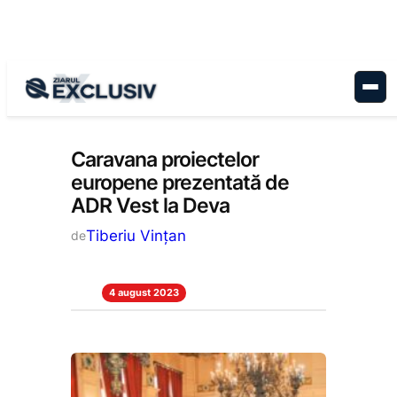
Sari
la
conținut
Administrație
, 
Stiri la zi
Caravana proiectelor
europene prezentată de
ADR Vest la Deva
Tiberiu Vințan
de
4 august 2023