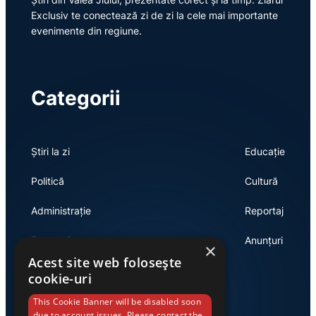
Exclusiv te conectează zi de zi la cele mai importante
evenimente din regiune.
Categorii
Știri la zi
Educație
Politică
Cultură
Administrație
Reportaj
Economie
Anunțuri
×
Acest site web folosește
cookie-uri
Link-uri utile
This Cookie Banner will be disabled soon
due to account issues. Please contact the