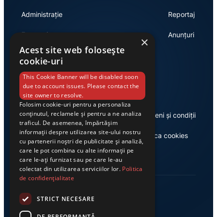
Administrație
Reportaj
Economie
Anunțuri
×
Acest site web folosește
cookie-uri
Link-uri utile
This Cookie Banner will be disabled soon
due to account issues. Please contact the
site owner to resolve.
Folosim cookie-uri pentru a personaliza
conținutul, reclamele și pentru a ne analiza
Despre noi
Termeni și condiții
traficul. De asemenea, împărtășim
informații despre utilizarea site-ului nostru
Casa de editură Exclusiv
Politica cookies
cu partenerii noștri de publicitate și analiză,
care le pot combina cu alte informații pe
care le-ați furnizat sau pe care le-au
colectat din utilizarea serviciilor lor.
Politica
de confidențialitate
STRICT NECESARE
DE PERFORMANȚĂ