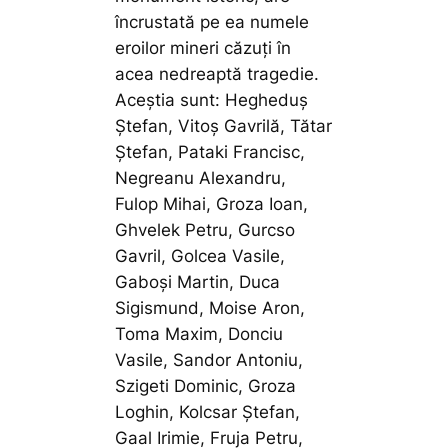
încrustată pe ea numele
eroilor mineri căzuți în
acea nedreaptă tragedie.
Aceștia sunt: Hegheduș
Ștefan, Vitoș Gavrilă, Tătar
Ștefan, Pataki Francisc,
Negreanu Alexandru,
Fulop Mihai, Groza Ioan,
Ghvelek Petru, Gurcso
Gavril, Golcea Vasile,
Gaboși Martin, Duca
Sigismund, Moise Aron,
Toma Maxim, Donciu
Vasile, Sandor Antoniu,
Szigeti Dominic, Groza
Loghin, Kolcsar Ștefan,
Gaal Irimie, Fruja Petru,