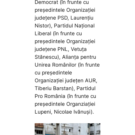
Democrat (în frunte cu
președintele Organizației
județene PSD, Laurențiu
Nistor), Partidul Național
Liberal (în frunte cu
președintele Organizației
județene PNL, Vetuța
Stănescu), Alianța pentru
Unirea Românilor (în frunte
cu președintele
Organizației județen AUR,
Tiberiu Barstan), Partidul
Pro România (în frunte cu
președintele Organziației
Lupeni, Nicolae Ivănuși).