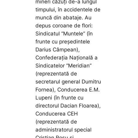
mineri căzuți de-a lungul
timpului, în accidentele de
muncă din abataje. Au
depus coroane de flori:
Sindicatul ”Muntele” (în
frunte cu președintele
Darius Câmpean),
Confederația Națională a
Sindicatelor ”Meridian”
(reprezentată de
secretarul general Dumitru
Fornea), Conducerea E.M.
Lupeni (în frunte cu
directorul Dacian Floarea),
Conducerea CEH
(reprezentată de
administratorul special
Cristian Roșu și