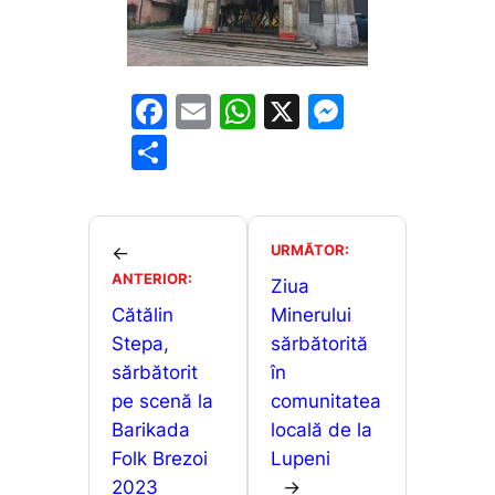
F
E
W
X
M
a
m
h
e
P
c
ai
at
s
ar
e
l
s
s
ta
b
A
e
je
URMĂTOR:
←
o
p
n
ANTERIOR:
a
Ziua
o
p
g
Cătălin
Minerului
z
Stepa,
sărbătorită
k
er
ă
sărbătorit
în
pe scenă la
comunitatea
Barikada
locală de la
Folk Brezoi
Lupeni
2023
→