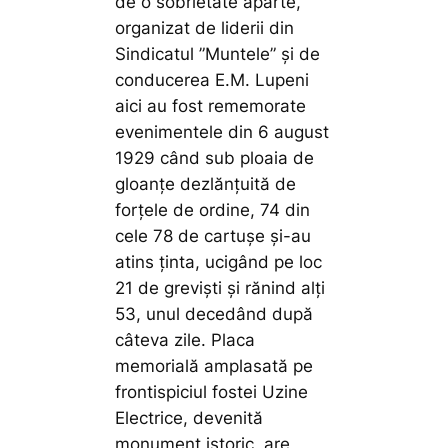
de o sobrietate aparte,
organizat de liderii din
Sindicatul ”Muntele” și de
conducerea E.M. Lupeni
aici au fost rememorate
evenimentele din 6 august
1929 când sub ploaia de
gloanțe dezlănțuită de
forțele de ordine, 74 din
cele 78 de cartușe și-au
atins ținta, ucigând pe loc
21 de greviști și rănind alți
53, unul decedând după
câteva zile. Placa
memorială amplasată pe
frontispiciul fostei Uzine
Electrice, devenită
monument istoric, are