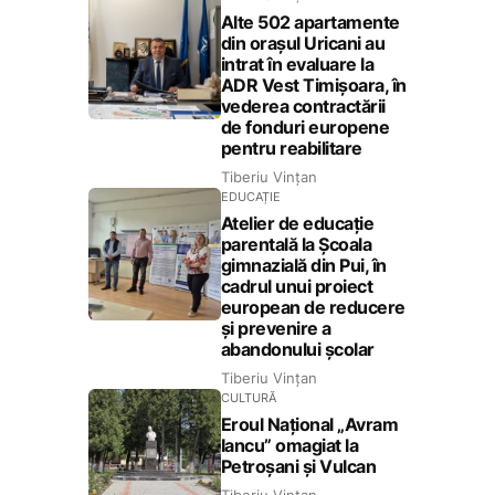
Alte 502 apartamente
din orașul Uricani au
intrat în evaluare la
ADR Vest Timișoara, în
vederea contractării
de fonduri europene
pentru reabilitare
Tiberiu Vințan
EDUCAȚIE
Atelier de educație
parentală la Școala
gimnazială din Pui, în
cadrul unui proiect
european de reducere
și prevenire a
abandonului școlar
Tiberiu Vințan
CULTURĂ
Eroul Național „Avram
Iancu” omagiat la
Petroșani și Vulcan