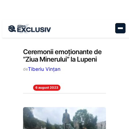
Sari
la
conținut
Stiri la zi
Ceremonii emoționante de
”Ziua Minerului” la Lupeni
Tiberiu Vințan
de
6 august 2023