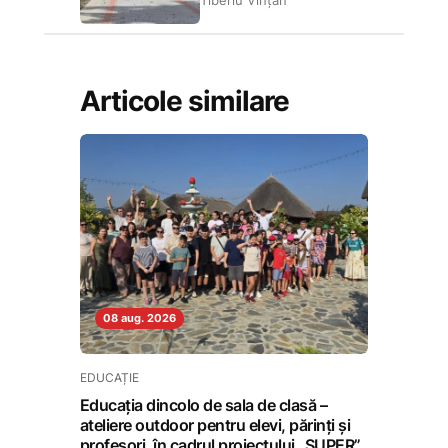
Tiberiu Vințan
Articole similare
08 aug. 2026
EDUCAȚIE
Educația dincolo de sala de clasă –
ateliere outdoor pentru elevi, părinți și
profesori, în cadrul proiectului „SUPER”