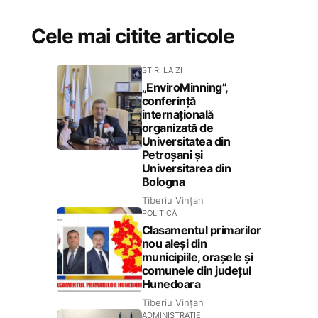
Cele mai citite articole
STIRI LA ZI
„EnviroMinning”,
conferință
internațională
organizată de
Universitatea din
Petroșani și
Universitarea din
Bologna
Tiberiu Vințan
POLITICĂ
Clasamentul primarilor
nou aleși din
municipiile, orașele și
comunele din județul
Hunedoara
Tiberiu Vințan
ADMINISTRAȚIE