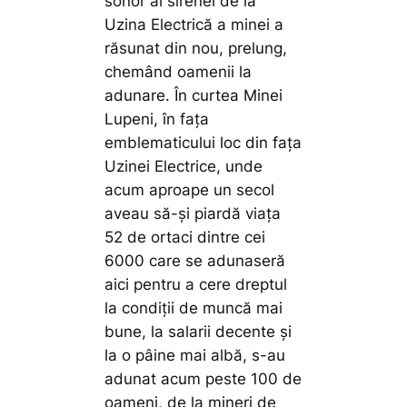
sonor al sirenei de la
Uzina Electrică a minei a
răsunat din nou, prelung,
chemând oamenii la
adunare. În curtea Minei
Lupeni, în fața
emblematicului loc din fața
Uzinei Electrice, unde
acum aproape un secol
aveau să-și piardă viața
52 de ortaci dintre cei
6000 care se adunaseră
aici pentru a cere dreptul
la condiții de muncă mai
bune, la salarii decente și
la o pâine mai albă, s-au
adunat acum peste 100 de
oameni, de la mineri de