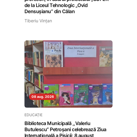
de la Liceul Tehnologic „Ovid
Densușianu” din Călan
Tiberiu Vințan
08 aug. 2026
EDUCAȚIE
Biblioteca Municipală ,,Valeriu
Butulescu” Petroșani celebrează Ziua
Internațională a Pisicii: 8 august