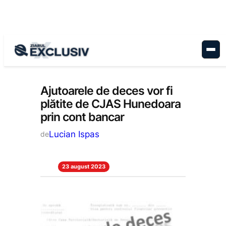
Sari
la
conținut
Stiri la zi
Ajutoarele de deces vor fi
plătite de CJAS Hunedoara
prin cont bancar
Lucian Ispas
de
23 august 2023