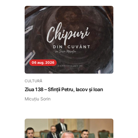
06 aug. 2026
CULTURĂ
Ziua 138 – Sfinții Petru, Iacov și Ioan
Micuțiu Sorin