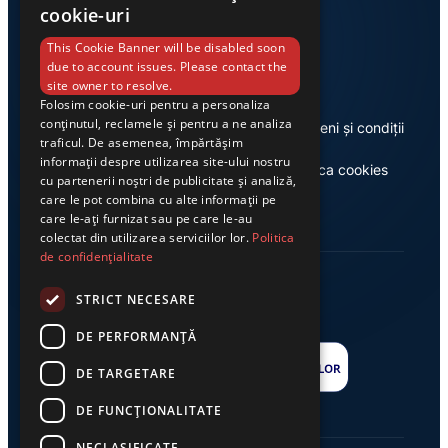
cookie-uri
Link-uri utile
This Cookie Banner will be disabled soon
due to account issues. Please contact the
site owner to resolve.
Folosim cookie-uri pentru a personaliza
conținutul, reclamele și pentru a ne analiza
Despre noi
Termeni și condiții
traficul. De asemenea, împărtășim
informații despre utilizarea site-ului nostru
Casa de editură Exclusiv
Politica cookies
cu partenerii noștri de publicitate și analiză,
care le pot combina cu alte informații pe
care le-ați furnizat sau pe care le-au
colectat din utilizarea serviciilor lor.
Politica
de confidențialitate
STRICT NECESARE
DE PERFORMANȚĂ
DE TARGETARE
DE FUNCŢIONALITATE
NECLASIFICATE