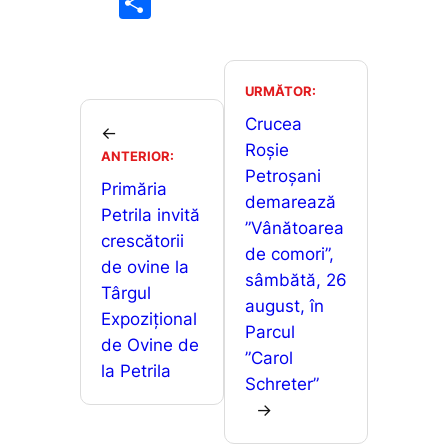
P
c
ai
at
s
ar
e
l
s
s
ta
b
A
e
je
URMĂTOR:
o
p
n
a
Crucea
←
o
p
g
Roșie
z
ANTERIOR:
Petroșani
k
er
ă
Primăria
demarează
Petrila invită
”Vânătoarea
crescătorii
de comori”,
de ovine la
sâmbătă, 26
Târgul
august, în
Expozițional
Parcul
de Ovine de
”Carol
la Petrila
Schreter”
→