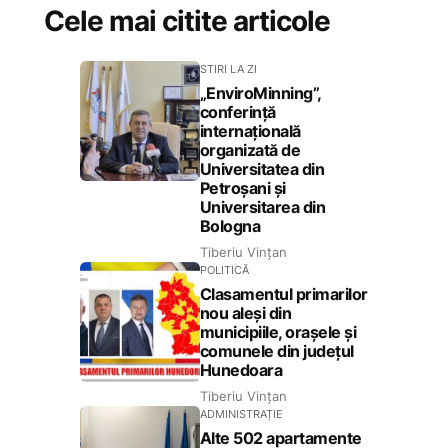
Cele mai citite articole
STIRI LA ZI
„EnviroMinning”,
conferință
internațională
organizată de
Universitatea din
Petroșani și
Universitarea din
Bologna
Tiberiu Vințan
POLITICĂ
Clasamentul primarilor
nou aleși din
municipiile, orașele și
comunele din județul
Hunedoara
Tiberiu Vințan
ADMINISTRAȚIE
Alte 502 apartamente