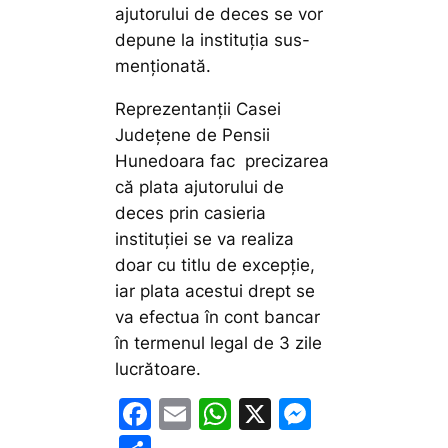
ajutorului de deces se vor
depune la instituția sus-
menționată.
Reprezentanții Casei
Județene de Pensii
Hunedoara fac precizarea
că plata ajutorului de
deces prin casieria
instituției se va realiza
doar cu titlu de excepție,
iar plata acestui drept se
va efectua în cont bancar
în termenul legal de 3 zile
lucrătoare.
F
E
W
X
M
a
m
h
e