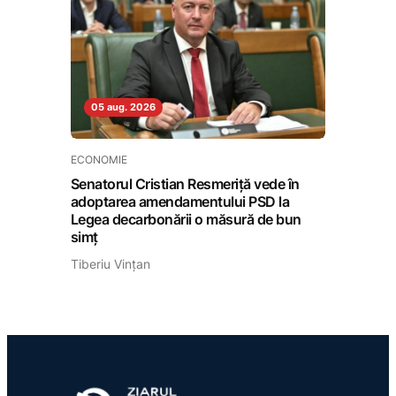
05 aug. 2026
ECONOMIE
Senatorul Cristian Resmeriță vede în
adoptarea amendamentului PSD la
Legea decarbonării o măsură de bun
simț
Tiberiu Vințan