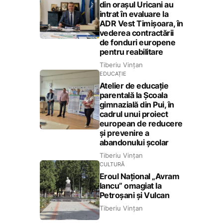
din orașul Uricani au
intrat în evaluare la
ADR Vest Timișoara, în
vederea contractării
de fonduri europene
pentru reabilitare
Tiberiu Vințan
EDUCAȚIE
Atelier de educație
parentală la Școala
gimnazială din Pui, în
cadrul unui proiect
european de reducere
și prevenire a
abandonului școlar
Tiberiu Vințan
CULTURĂ
Eroul Național „Avram
Iancu” omagiat la
Petroșani și Vulcan
Tiberiu Vințan