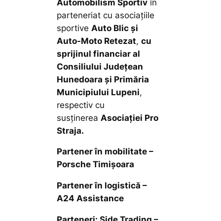
Automobilism Sportiv
în
parteneriat cu asociațiile
sportive
Auto Blic și
Auto-Moto Retezat
,
cu
sprijinul financiar al
Consiliului Județean
Hunedoara și Primăria
Municipiului Lupeni
,
respectiv cu
susținerea
Asociației Pro
Straja.
Partener în mobilitate –
Porsche Timișoara
Partener în logistică –
A24 Assistance
Parteneri: Side Trading –