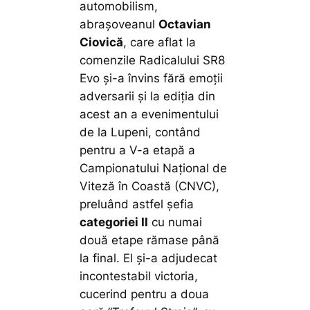
automobilism,
abrașoveanul
Octavian
Ciovică
, care aflat la
comenzile Radicalului SR8
Evo și-a învins fără emoții
adversarii și la ediția din
acest an a evenimentului
de la Lupeni, contând
pentru a V-a etapă a
Campionatului Național de
Viteză în Coastă (CNVC),
preluând astfel șefia
categoriei II
cu numai
două etape rămase până
la final. El și-a adjudecat
incontestabil victoria,
cucerind pentru a doua