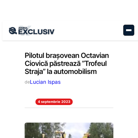
Sari
la
conținut
Stiri la zi
Pilotul brașovean Octavian
Ciovică păstrează ”Trofeul
Straja” la automobilism
Lucian Ispas
de
4 septembrie 2023