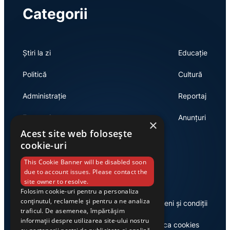
Categorii
Știri la zi
Educație
Politică
Cultură
Administrație
Reportaj
Economie
Anunțuri
×
Acest site web folosește
cookie-uri
Link-uri utile
This Cookie Banner will be disabled soon
due to account issues. Please contact the
site owner to resolve.
Folosim cookie-uri pentru a personaliza
conținutul, reclamele și pentru a ne analiza
Despre noi
Termeni și condiții
traficul. De asemenea, împărtășim
informații despre utilizarea site-ului nostru
Casa de editură Exclusiv
Politica cookies