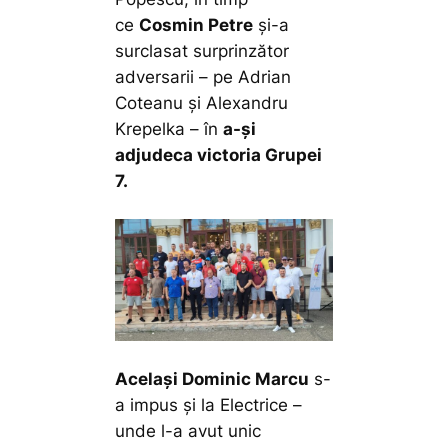
ce
Cosmin Petre
și-a
surclasat surprinzător
adversarii – pe Adrian
Coteanu și Alexandru
Krepelka – în
a-și
adjudeca victoria Grupei
7.
Același Dominic Marcu
s-
a impus și la Electrice –
unde l-a avut unic