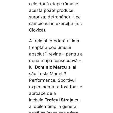
cele două etape rămase
acesta poate produce
surpriza, detronându-l pe
campionul în exercițiu (n.r.
Ciovică).
A treia și totodată ultima
treaptă a podiumului
absolut îi revine – pentru a
doua etapă consecutivă –
lui
Dominic Marcu
și al
său Tesla Model 3
Performance. Sportivul
experimentat a fost foarte
aproape de a
încheia
Trofeul Straja
cu
al doilea timp la general,
după ce încheiase prima