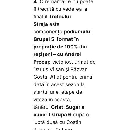
4
. O remarcă ce nu poate
fi trecută cu vederea la
finalul
Trofeului
Straja
este
componența
podiumului
Grupei 5, format în
proporție de 100% din
reșițeni – cu Andrei
Precup
victorios, urmat de
Darius Vîlsan și Răzvan
Goșta. Aflat pentru prima
dată în acest sezon la
startul unei etape de
viteză în coastă,
tânărul
Cristi Sugár a
cucerit Grupa 6
după o
luptă dusă cu Costin
Popescu, în timp