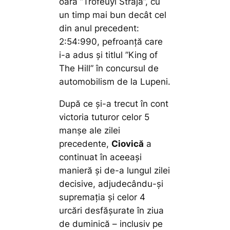
oară ”Trofeuyl Straja”, cu
un timp mai bun decât cel
din anul precedent:
2:54:990, pefroanță care
i-a adus și titlul ”King of
The Hill” în concursul de
automobilism de la Lupeni.
După ce și-a trecut în cont
victoria tuturor celor 5
manșe ale zilei
precedente,
Ciovică
a
continuat în aceeași
manieră și de-a lungul zilei
decisive, adjudecându-și
supremația și celor 4
urcări desfășurate în ziua
de duminică – inclusiv pe