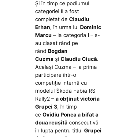
Și în timp ce podiumul
categoriei II a fost
completat de
Claudiu
Erhan
, în urma lui
Dominic
Marcu
– la categoria I – s-
au clasat rând pe
rând
Bogdan
Cuzma
și
Claudiu Ciucă
.
Același Cuzma – la prima
participare într-o
competiție internă cu
modelul Škoda Fabia RS
Rally2 –
a obținut victoria
Grupei 3
, în timp
ce
Ovidiu Ponea a bifat a
doua reușită
consecutivă
în lupta pentru titlul
Grupei