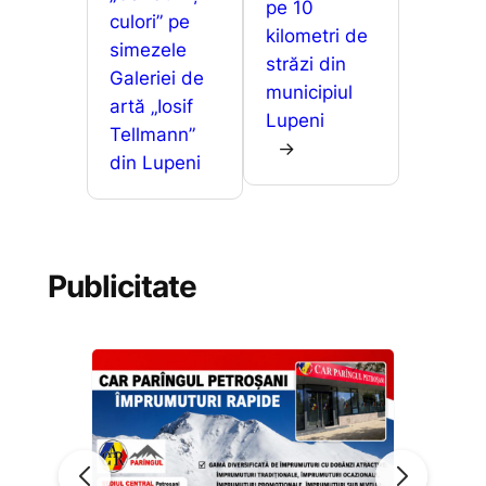
o
p
g
z
pe 10
culori” pe
k
er
ă
kilometri de
simezele
străzi din
Galeriei de
municipiul
artă „Iosif
Lupeni
Tellmann”
→
din Lupeni
Publicitate