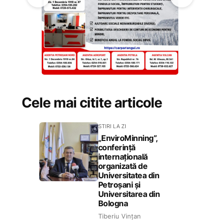
Cele mai citite articole
STIRI LA ZI
„EnviroMinning”,
conferință
internațională
organizată de
Universitatea din
Petroșani și
Universitarea din
Bologna
Tiberiu Vințan