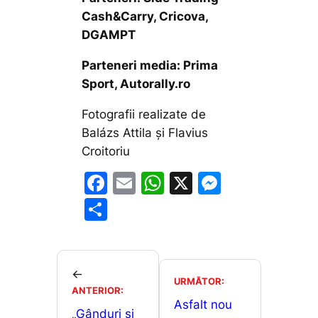
Cash&Carry, Cricova,
DGAMPT
Parteneri media: Prima
Sport, Autorally.ro
Fotografii realizate de
Balázs Attila și Flavius
Croitoriu
F
E
W
X
M
a
m
h
e
P
c
ai
at
s
ar
e
l
s
s
ta
b
A
e
je
←
URMĂTOR:
o
p
n
ANTERIOR:
a
Asfalt nou
„Gânduri şi