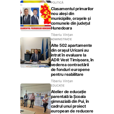
POLITICĂ
Clasamentul primarilor
nou aleși din
municipiile, orașele și
comunele din județul
Hunedoara
Tiberiu Vințan
ADMINISTRAȚIE
Alte 502 apartamente
din orașul Uricani au
intrat în evaluare la
ADR Vest Timișoara, în
vederea contractării
de fonduri europene
pentru reabilitare
Tiberiu Vințan
EDUCAȚIE
Atelier de educație
parentală la Școala
gimnazială din Pui, în
cadrul unui proiect
european de reducere