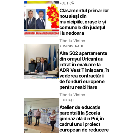
POLITICĂ
Clasamentul primarilor
nou aleși din
municipiile, orașele și
comunele din județul
Hunedoara
Tiberiu Vințan
ADMINISTRAȚIE
Alte 502 apartamente
din orașul Uricani au
intrat în evaluare la
ADR Vest Timișoara, în
vederea contractării
de fonduri europene
pentru reabilitare
Tiberiu Vințan
EDUCAȚIE
Atelier de educație
parentală la Școala
gimnazială din Pui, în
cadrul unui proiect
european de reducere