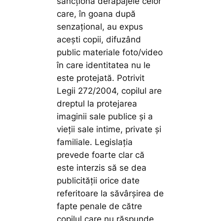
sancționa derapajele celor
care, în goana după
senzațional, au expus
acești copii, difuzând
public materiale foto/video
în care identitatea nu le
este protejată. Potrivit
Legii 272/2004, copilul are
dreptul la protejarea
imaginii sale publice şi a
vieţii sale intime, private şi
familiale. Legislația
prevede foarte clar că
este interzis să se dea
publicităţii orice date
referitoare la săvârşirea de
fapte penale de către
copilul care nu răspunde