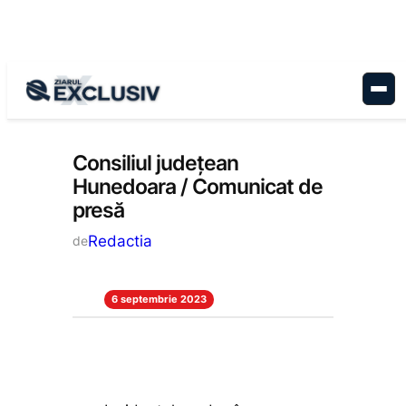
Sari
la
conținut
Stiri la zi
Consiliul județean
Hunedoara / Comunicat de
presă
Redactia
de
6 septembrie 2023