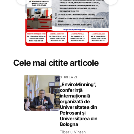
Cele mai citite articole
STIRI LA ZI
„EnviroMinning”,
conferință
internațională
organizată de
Universitatea din
Petroșani și
Universitarea din
Bologna
Tiberiu Vințan