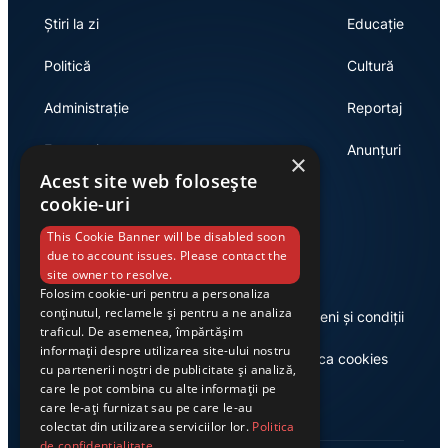
Știri la zi
Educație
Politică
Cultură
Administrație
Reportaj
Economie
Anunțuri
×
Acest site web folosește
cookie-uri
Link-uri utile
This Cookie Banner will be disabled soon
due to account issues. Please contact the
site owner to resolve.
Folosim cookie-uri pentru a personaliza
conținutul, reclamele și pentru a ne analiza
Despre noi
Termeni și condiții
traficul. De asemenea, împărtășim
informații despre utilizarea site-ului nostru
Casa de editură Exclusiv
Politica cookies
cu partenerii noștri de publicitate și analiză,
care le pot combina cu alte informații pe
care le-ați furnizat sau pe care le-au
colectat din utilizarea serviciilor lor.
Politica
de confidențialitate