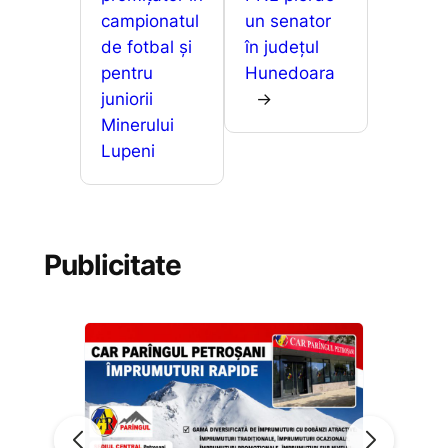
k
er
ă
campionatul
un senator
de fotbal și
în județul
pentru
Hunedoara
juniorii
→
Minerului
Lupeni
Publicitate