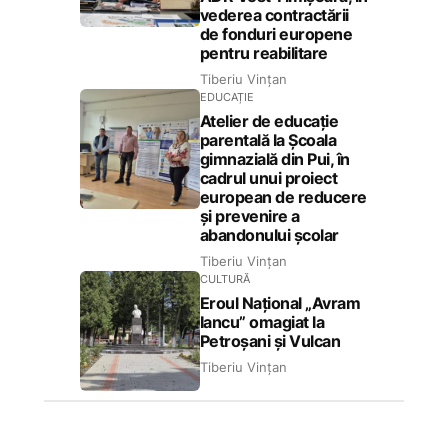
vederea contractării
de fonduri europene
pentru reabilitare
Tiberiu Vințan
EDUCAȚIE
Atelier de educație
parentală la Școala
gimnazială din Pui, în
cadrul unui proiect
european de reducere
și prevenire a
abandonului școlar
Tiberiu Vințan
CULTURĂ
Eroul Național „Avram
Iancu” omagiat la
Petroșani și Vulcan
Tiberiu Vințan