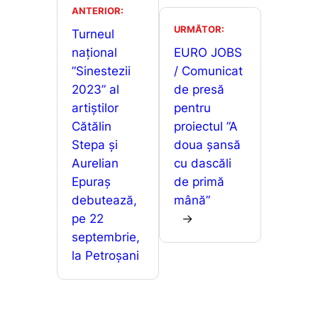
o
p
n
ANTERIOR:
a
URMĂTOR:
o
p
g
Turneul
z
național
EURO JOBS
k
er
ă
”Sinestezii
/ Comunicat
2023” al
de presă
artiștilor
pentru
Cătălin
proiectul ”A
Stepa și
doua șansă
Aurelian
cu dascăli
Epuraș
de primă
debutează,
mână”
pe 22
→
septembrie,
la Petroșani