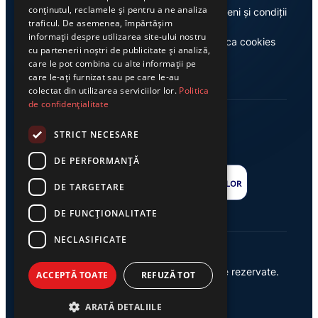
conținutul, reclamele și pentru a ne analiza
Despre noi
Termeni și condiții
traficul. De asemenea, împărtășim
informații despre utilizarea site-ului nostru
Casa de editură Exclusiv
Politica cookies
cu partenerii noștri de publicitate și analiză,
care le pot combina cu alte informații pe
care le-ați furnizat sau pe care le-au
colectat din utilizarea serviciilor lor.
Politica
de confidențialitate
STRICT NECESARE
DE PERFORMANȚĂ
DE TARGETARE
DE FUNCŢIONALITATE
NECLASIFICATE
© 2026 Ziarul Exclusiv – Toate drepturile rezervate.
ACCEPTĂ TOATE
REFUZĂ TOT
Powered by {
AW
}
ARATĂ DETALIILE