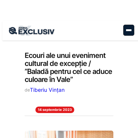
Sari
la
conținut
Cultură
, 
Stiri la zi
Ecouri ale unui eveniment
cultural de excepție /
”Baladă pentru cel ce aduce
culoare în Vale”
Tiberiu Vințan
de
14 septembrie 2023