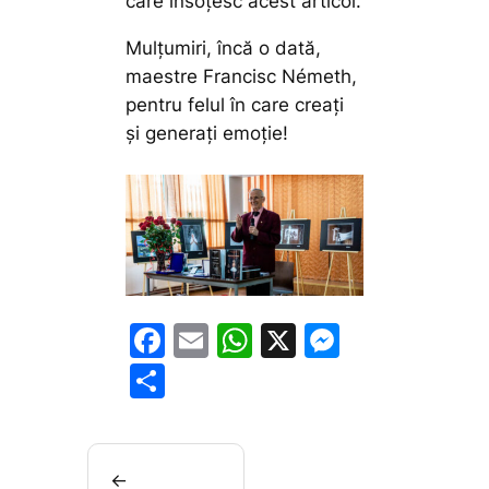
care însoțesc acest articol.
Mulțumiri, încă o dată,
maestre Francisc Németh,
pentru felul în care creați
și generați emoție!
F
E
W
X
M
a
m
h
e
P
c
ai
at
s
ar
e
l
s
s
ta
b
A
e
je
←