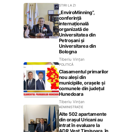
STIRI LA ZI
„EnviroMinning”,
conferință
internațională
organizată de
Universitatea din
Petroșani și
Universitarea din
Bologna
Tiberiu Vințan
POLITICĂ
Clasamentul primarilor
nou aleși din
municipiile, orașele și
comunele din județul
Hunedoara
Tiberiu Vințan
ADMINISTRAȚIE
Alte 502 apartamente
din orașul Uricani au
intrat în evaluare la
ADR Vest Timișoara, în