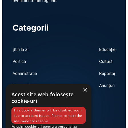
evenimente din regiune.
Categorii
Știri la zi
Educație
Politică
Cultură
Administrație
Reportaj
Economie
Anunțuri
×
Acest site web folosește
cookie-uri
Link-uri utile
This Cookie Banner will be disabled soon
due to account issues. Please contact the
site owner to resolve.
Folosim cookie-uri pentru a personaliza