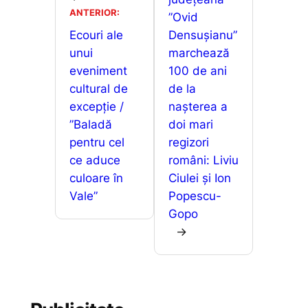
o
p
g
z
ANTERIOR:
”Ovid
k
er
ă
Ecouri ale
Densușianu”
unui
marchează
eveniment
100 de ani
cultural de
de la
excepție /
nașterea a
”Baladă
doi mari
pentru cel
regizori
ce aduce
români: Liviu
culoare în
Ciulei și Ion
Vale”
Popescu-
Gopo
→