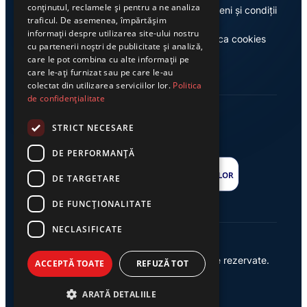
conținutul, reclamele și pentru a ne analiza
Despre noi
Termeni și condiții
traficul. De asemenea, împărtășim
informații despre utilizarea site-ului nostru
Casa de editură Exclusiv
Politica cookies
cu partenerii noștri de publicitate și analiză,
care le pot combina cu alte informații pe
care le-ați furnizat sau pe care le-au
colectat din utilizarea serviciilor lor.
Politica
de confidențialitate
STRICT NECESARE
DE PERFORMANȚĂ
DE TARGETARE
DE FUNCŢIONALITATE
NECLASIFICATE
© 2026 Ziarul Exclusiv – Toate drepturile rezervate.
ACCEPTĂ TOATE
REFUZĂ TOT
Powered by {
AW
}
ARATĂ DETALIILE