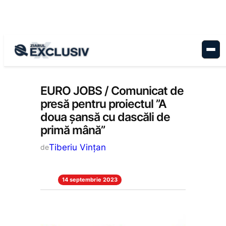
Sari
la
conținut
Anunțuri
, 
Stiri la zi
EURO JOBS / Comunicat de
presă pentru proiectul ”A
doua șansă cu dascăli de
primă mână”
Tiberiu Vințan
de
14 septembrie 2023