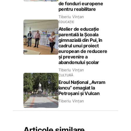
de fonduri europene
pentru reabilitare
Tiberiu Vințan
EDUCAȚIE
Atelier de educație
parentală la Școala
gimnazială din Pui, în
cadrul unui proiect
european de reducere
și prevenire a
abandonului școlar
Tiberiu Vințan
CULTURĂ
Eroul Național „Avram
Iancu” omagiat la
Petroșani și Vulcan
Tiberiu Vințan
Articole similare