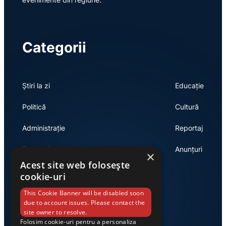
Categorii
Știri la zi
Educație
Politică
Cultură
Administrație
Reportaj
Economie
Anunțuri
×
Acest site web folosește
cookie-uri
Link-uri utile
This Cookie Banner will be disabled soon
due to account issues. Please contact the
site owner to resolve.
Folosim cookie-uri pentru a personaliza