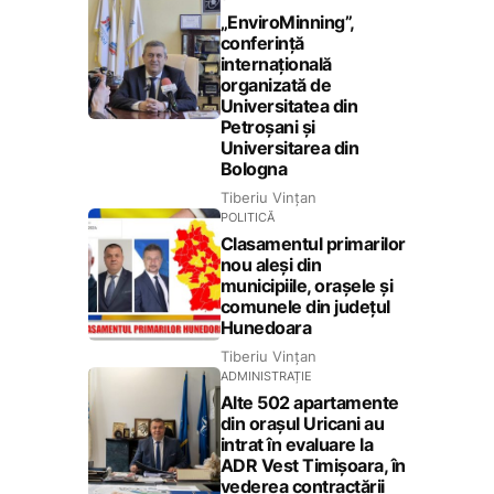
„EnviroMinning”,
conferință
internațională
organizată de
Universitatea din
Petroșani și
Universitarea din
Bologna
Tiberiu Vințan
POLITICĂ
Clasamentul primarilor
nou aleși din
municipiile, orașele și
comunele din județul
Hunedoara
Tiberiu Vințan
ADMINISTRAȚIE
Alte 502 apartamente
din orașul Uricani au
intrat în evaluare la
ADR Vest Timișoara, în
vederea contractării