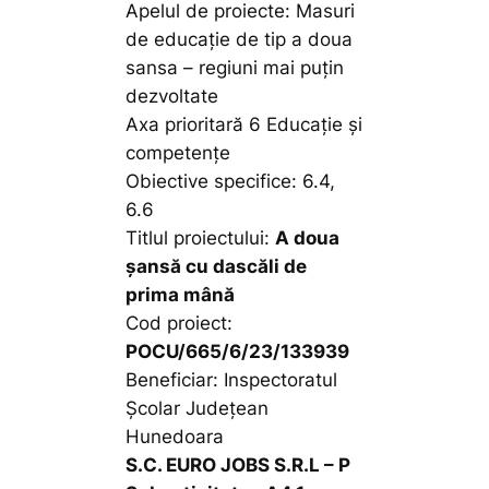
Apelul de proiecte: Masuri
de educație de tip a doua
sansa – regiuni mai puțin
dezvoltate
Axa prioritară 6 Educație și
competențe
Obiective specifice: 6.4,
6.6
Titlul proiectului:
A doua
șansă cu dascăli de
prima mână
Cod proiect:
POCU/665/6/23/133939
Beneficiar: Inspectoratul
Școlar Județean
Hunedoara
S.C. EURO JOBS S.R.L – P