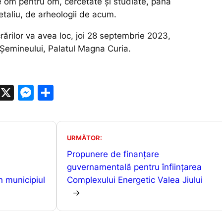
e om pentru om, cercetate și studiate, până
etaliu, de arheologii de acum.
ărilor va avea loc, joi 28 septembrie 2023,
 Șemineului, Palatul Magna Curia.
W
X
M
P
h
e
ar
at
s
ta
s
s
je
URMĂTOR:
A
e
a
Propunere de finanțare
p
n
z
guvernamentală pentru înființarea
n municipiul
Complexului Energetic Valea Jiului
p
g
ă
→
er