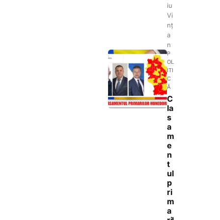
iu
Vi
nț
a
n
P
OL
ITI
C
Ă
C
la
s
a
m
e
n
t
ul
p
ri
m
a
ril