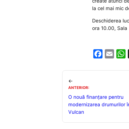
create atunci d
la cel mai mic d
Deschiderea lucr
ora 10.00, Sala
F
E
a
m
c
ai
e
l
←
b
ANTERIOR:
O nouă finanțare pentru
o
modernizarea drumurilor î
o
Vulcan
k