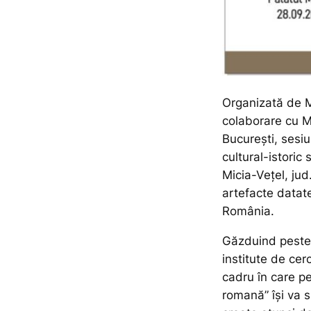
Organizată de M
colaborare cu M
București, sesiu
cultural-istoric
Micia-Vețel, ju
artefacte datat
România.
Găzduind peste 
institute de cer
cadru în care p
romană” își va s