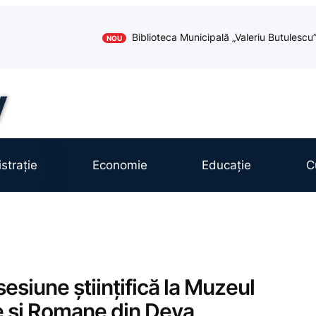
Biblioteca Municipală „Valeriu Butules
NOU
strație
Economie
Educație
C
sesiune științifică la Muzeul
ce și Romane din Deva