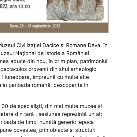
uzeul Civilizației Dacice și Romane Deva, în
uzeul Național de Istorie a României
nea aduce din nou, în prim plan, patrimoniul
 spectaculos provenit din situl arheologic
d. Hunedoara, împreună cu multe alte
e în perioada romană, descoperite în
30 de specialiști, din mai multe muzee și
cetare din țară , sesiunea reprezintă un alt
erioada de timp, numită generic ”epoca
pune povestea, prin obiecte și structuri