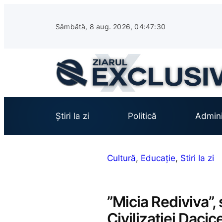
Sari
la
Sâmbătă, 8 aug. 2026, 04:47:31
conținut
Știri la zi
Politică
Admini
Cultură
, 
Educație
, 
Stiri la zi
”Micia Rediviva”, 
Civilizației Daci