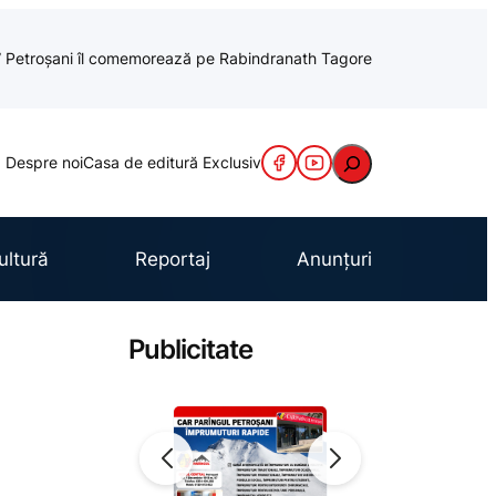
cu” Petroșani îl comemorează pe Rabindranath Tagore
Caută
Despre noi
Casa de editură Exclusiv
ultură
Reportaj
Anunțuri
Publicitate