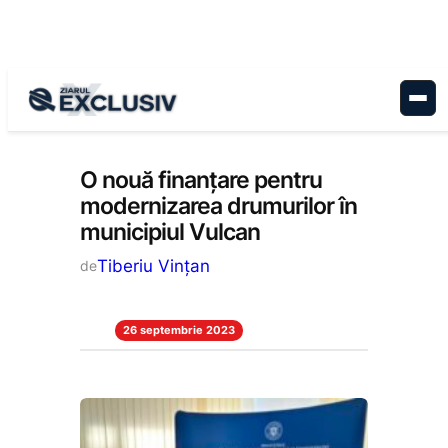
Sari
la
conținut
Administrație
, 
Stiri la zi
O nouă finanțare pentru
modernizarea drumurilor în
municipiul Vulcan
Tiberiu Vințan
de
26 septembrie 2023