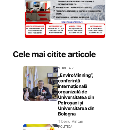
Cele mai citite articole
STIRI LA ZI
„EnviroMinning”,
conferință
internațională
organizată de
Universitatea din
Petroșani și
Universitarea din
Bologna
Tiberiu Vințan
POLITICĂ