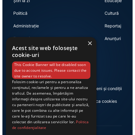
Știri la zi
Educație
Politică
Cultură
Administrație
Reportaj
Economie
Anunțuri
×
Acest site web folosește
cookie-uri
Link-uri utile
This Cookie Banner will be disabled soon
due to account issues. Please contact the
site owner to resolve.
Folosim cookie-uri pentru a personaliza
conținutul, reclamele și pentru a ne analiza
Despre noi
Termeni și condiții
traficul. De asemenea, împărtășim
informații despre utilizarea site-ului nostru
Casa de editură Exclusiv
Politica cookies
cu partenerii noștri de publicitate și analiză,
care le pot combina cu alte informații pe
care le-ați furnizat sau pe care le-au
colectat din utilizarea serviciilor lor.
Politica
de confidențialitate