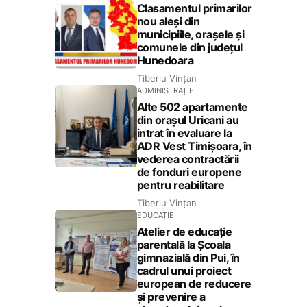
Clasamentul primarilor
nou aleși din
municipiile, orașele și
comunele din județul
Hunedoara
Tiberiu Vințan
ADMINISTRAȚIE
Alte 502 apartamente
din orașul Uricani au
intrat în evaluare la
ADR Vest Timișoara, în
vederea contractării
de fonduri europene
pentru reabilitare
Tiberiu Vințan
EDUCAȚIE
Atelier de educație
parentală la Școala
gimnazială din Pui, în
cadrul unui proiect
european de reducere
și prevenire a