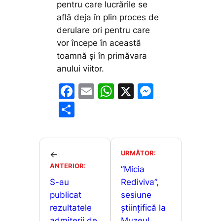
pentru care lucrările se
află deja în plin proces de
derulare ori pentru care
vor începe în această
toamnă și în primăvara
anului viitor.
F
E
W
X
M
a
m
h
e
P
c
ai
at
s
ar
e
l
s
s
ta
b
A
e
je
URMĂTOR:
←
o
p
n
ANTERIOR:
a
”Micia
o
p
g
S-au
Rediviva”,
z
publicat
sesiune
k
er
ă
rezultatele
științifică la
admiterii de
Muzeul