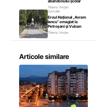
abandonului școlar
Tiberiu Vințan
CULTURĂ
Eroul Național „Avram
Iancu” omagiat la
Petroșani și Vulcan
Tiberiu Vințan
Articole similare