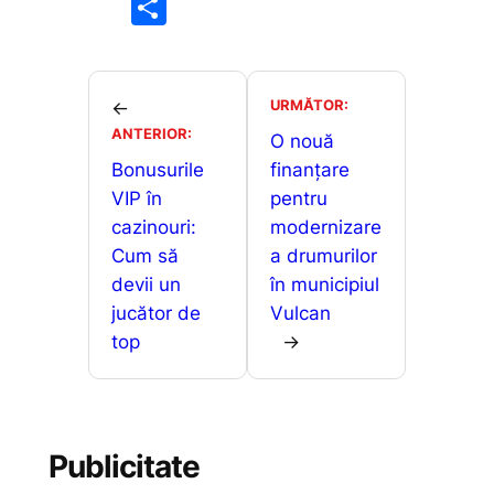
a
m
h
e
P
c
ai
at
s
ar
e
l
s
s
ta
b
A
e
je
URMĂTOR:
←
o
p
n
ANTERIOR:
a
O nouă
o
p
g
Bonusurile
finanțare
z
VIP în
pentru
k
er
ă
cazinouri:
modernizare
Cum să
a drumurilor
devii un
în municipiul
jucător de
Vulcan
top
→
Publicitate