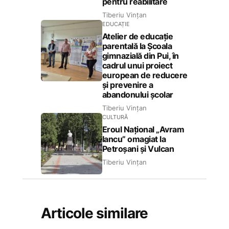
pentru reabilitare
Tiberiu Vințan
EDUCAȚIE
Atelier de educație
parentală la Școala
gimnazială din Pui, în
cadrul unui proiect
european de reducere
și prevenire a
abandonului școlar
Tiberiu Vințan
CULTURĂ
Eroul Național „Avram
Iancu” omagiat la
Petroșani și Vulcan
Tiberiu Vințan
Articole similare