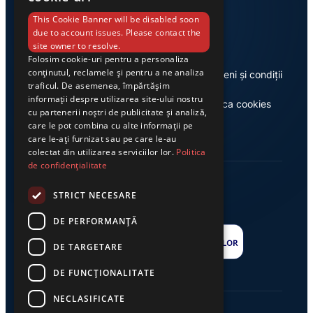
Link-uri utile
This Cookie Banner will be disabled soon
due to account issues. Please contact the
site owner to resolve.
Folosim cookie-uri pentru a personaliza
conținutul, reclamele și pentru a ne analiza
Despre noi
Termeni și condiții
traficul. De asemenea, împărtășim
informații despre utilizarea site-ului nostru
Casa de editură Exclusiv
Politica cookies
cu partenerii noștri de publicitate și analiză,
care le pot combina cu alte informații pe
care le-ați furnizat sau pe care le-au
colectat din utilizarea serviciilor lor.
Politica
de confidențialitate
STRICT NECESARE
DE PERFORMANȚĂ
DE TARGETARE
DE FUNCŢIONALITATE
NECLASIFICATE