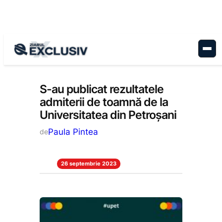
Sari
la
conținut
Educație
, 
Stiri la zi
S-au publicat rezultatele
admiterii de toamnă de la
Universitatea din Petroșani
Paula Pintea
de
26 septembrie 2023