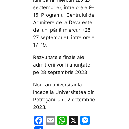
luni până miercuri (25-27
septembrie), între orele 9-
15. Programul Centrului de
Admitere de la Deva este
de luni până miercuri (25-
27 septembrie), între orele
17-19.
Rezyultatele finale ale
admitrerii vor fi anunțate
pe 28 septembrie 2023.
Noul an universitar la
începe la Universitatea din
Petroșani luni, 2 octombrie
2023.
F
E
W
X
M