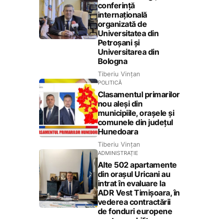
conferință
internațională
organizată de
Universitatea din
Petroșani și
Universitarea din
Bologna
Tiberiu Vințan
POLITICĂ
Clasamentul primarilor
nou aleși din
municipiile, orașele și
comunele din județul
Hunedoara
Tiberiu Vințan
ADMINISTRAȚIE
Alte 502 apartamente
din orașul Uricani au
intrat în evaluare la
ADR Vest Timișoara, în
vederea contractării
de fonduri europene