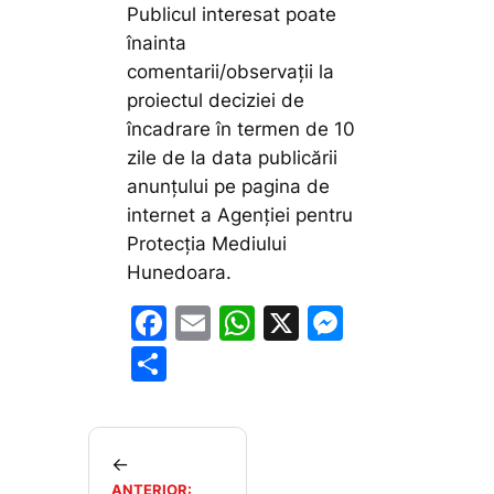
Publicul interesat poate
înainta
comentarii/observații la
proiectul deciziei de
încadrare în termen de 10
zile de la data publicării
anunțului pe pagina de
internet a Agenției pentru
Protecția Mediului
Hunedoara.
F
E
W
X
M
a
m
h
e
P
c
ai
at
s
ar
e
l
s
s
ta
b
A
e
je
←
ANTERIOR: