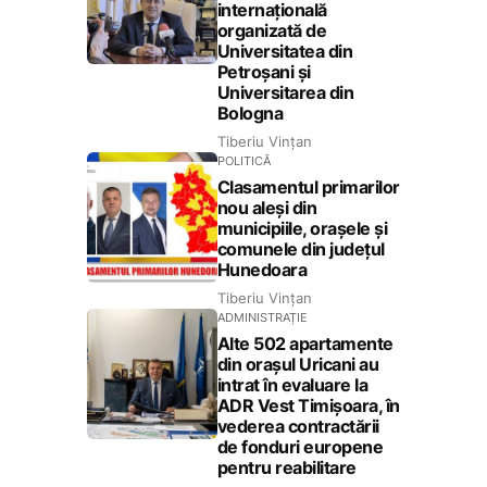
internațională
organizată de
Universitatea din
Petroșani și
Universitarea din
Bologna
Tiberiu Vințan
POLITICĂ
Clasamentul primarilor
nou aleși din
municipiile, orașele și
comunele din județul
Hunedoara
Tiberiu Vințan
ADMINISTRAȚIE
Alte 502 apartamente
din orașul Uricani au
intrat în evaluare la
ADR Vest Timișoara, în
vederea contractării
de fonduri europene
pentru reabilitare