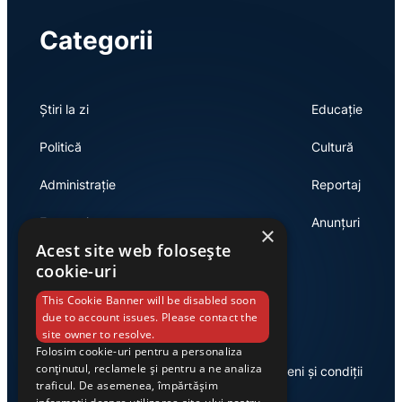
Categorii
Știri la zi
Educație
Politică
Cultură
Administrație
Reportaj
Economie
Anunțuri
×
Acest site web folosește
cookie-uri
Link-uri utile
This Cookie Banner will be disabled soon
due to account issues. Please contact the
site owner to resolve.
Folosim cookie-uri pentru a personaliza
conținutul, reclamele și pentru a ne analiza
Despre noi
Termeni și condiții
traficul. De asemenea, împărtășim