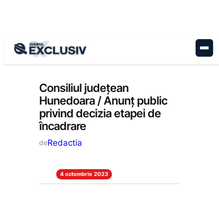
Sari
la
conținut
Anunțuri
, 
Stiri la zi
Consiliul județean
Hunedoara / Anunț public
privind decizia etapei de
încadrare
Redactia
de
4 octombrie 2023