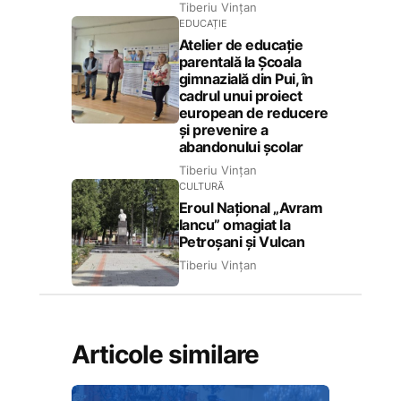
Tiberiu Vințan
EDUCAȚIE
Atelier de educație
parentală la Școala
gimnazială din Pui, în
cadrul unui proiect
european de reducere
și prevenire a
abandonului școlar
Tiberiu Vințan
CULTURĂ
Eroul Național „Avram
Iancu” omagiat la
Petroșani și Vulcan
Tiberiu Vințan
Articole similare