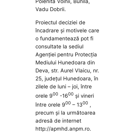
Poienita Voinii, Bunila,
Vadu Dobrii.
Proiectul deciziei de
încadrare şi motivele care
o fundamentează pot fi
consultate la sediul
Agenţiei pentru Protecţia
Mediului Hunedoara din
Deva, str. Aurel Vlaicu, nr.
25, judeţul Hunedoara, în
zilele de luni – joi, între
00
00
orele 9
-16
şi vineri
00
00
între orele 9
– 13
,
precum şi la următoarea
adresă de internet
http://apmhd.anpm.ro.