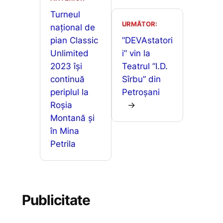
o
p
n
a
o
p
g
Turneul
z
URMĂTOR:
național de
k
er
ă
pian Classic
”DEVAstatori
Unlimited
i” vin la
2023 își
Teatrul ”I.D.
continuă
Sîrbu” din
periplul la
Petroșani
Roșia
→
Montană și
în Mina
Petrila
Publicitate