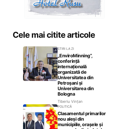
Cele mai citite articole
STIRI LA ZI
„EnviroMinning”,
conferință
internațională
organizată de
Universitatea din
Petroșani și
Universitarea din
Bologna
Tiberiu Vințan
POLITICĂ
Clasamentul primarilor
nou aleși din
municipiile, orașele și