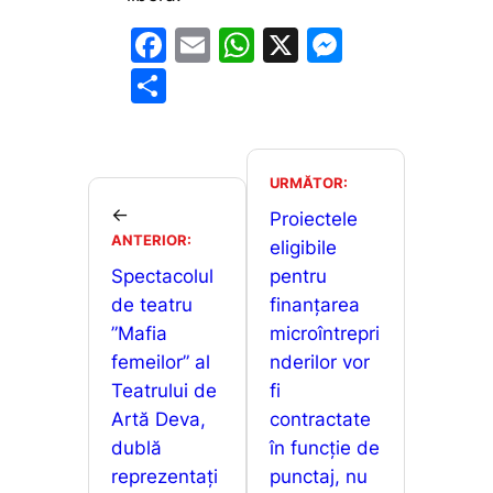
F
E
W
X
M
a
m
h
e
P
c
ai
at
s
ar
e
l
s
s
ta
b
A
e
je
URMĂTOR:
o
p
n
←
a
Proiectele
ANTERIOR:
o
p
g
eligibile
z
Spectacolul
pentru
k
er
ă
de teatru
finanțarea
”Mafia
microîntrepri
femeilor” al
nderilor vor
Teatrului de
fi
Artă Deva,
contractate
dublă
în funcție de
reprezentați
punctaj, nu