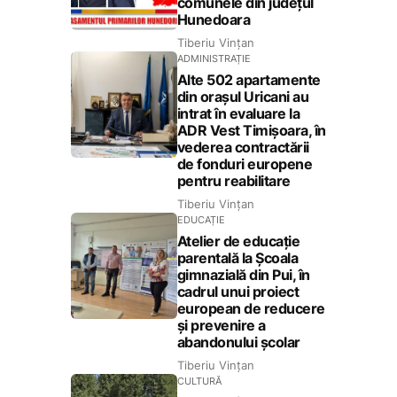
comunele din județul
Hunedoara
Tiberiu Vințan
ADMINISTRAȚIE
Alte 502 apartamente
din orașul Uricani au
intrat în evaluare la
ADR Vest Timișoara, în
vederea contractării
de fonduri europene
pentru reabilitare
Tiberiu Vințan
EDUCAȚIE
Atelier de educație
parentală la Școala
gimnazială din Pui, în
cadrul unui proiect
european de reducere
și prevenire a
abandonului școlar
Tiberiu Vințan
CULTURĂ