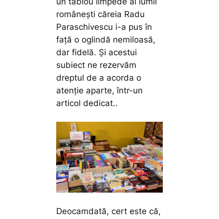
un tablou limpede al lumii
românești căreia Radu
Paraschivescu i-a pus în
față o oglindă nemiloasă,
dar fidelă. Și acestui
subiect ne rezervăm
dreptul de a acorda o
atenție aparte, într-un
articol dedicat..
Deocamdată, cert este că,