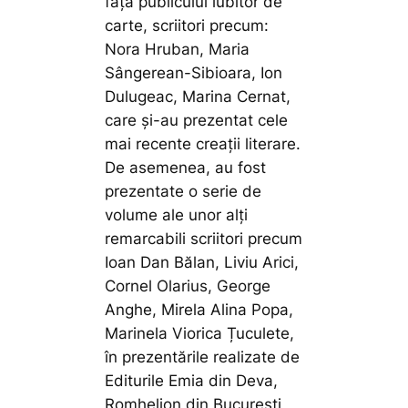
fața publicului iubitor de
carte, scriitori precum:
Nora Hruban, Maria
Sângerean-Sibioara, Ion
Dulugeac, Marina Cernat,
care și-au prezentat cele
mai recente creații literare.
De asemenea, au fost
prezentate o serie de
volume ale unor alți
remarcabili scriitori precum
Ioan Dan Bălan, Liviu Arici,
Cornel Olarius, George
Anghe, Mirela Alina Popa,
Marinela Viorica Țuculete,
în prezentările realizate de
Editurile Emia din Deva,
Romhelion din București,