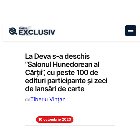
Sari
la
conținut
Cultură
, 
Stiri la zi
La Deva s-a deschis
”Salonul Hunedorean al
Cărții”, cu peste 100 de
edituri participante și zeci
de lansări de carte
Tiberiu Vințan
de
10 octombrie 2023