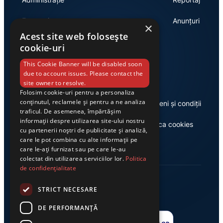
Economie
Anunțuri
×
Acest site web folosește
cookie-uri
Link-uri utile
This Cookie Banner will be disabled soon
due to account issues. Please contact the
site owner to resolve.
Folosim cookie-uri pentru a personaliza
conținutul, reclamele și pentru a ne analiza
Despre noi
Termeni și condiții
traficul. De asemenea, împărtășim
informații despre utilizarea site-ului nostru
Casa de editură Exclusiv
Politica cookies
cu partenerii noștri de publicitate și analiză,
care le pot combina cu alte informații pe
care le-ați furnizat sau pe care le-au
colectat din utilizarea serviciilor lor.
Politica
de confidențialitate
STRICT NECESARE
DE PERFORMANȚĂ