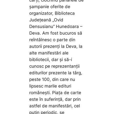
cărți, ciocnind paharele de
șampanie oferite de
organizator, Biblioteca
Județeană „Ovid
Densusianu” Hunedoara –
Deva. Am fost bucuros să
reîntâlnesc o parte din
autorii prezenți la Deva, la
alte manifestări ale
bibliotecii, dar și să-i
cunosc pe reprezentanții
editurilor prezente la târg,
peste 100, din care nu
lipsesc marile edituri
românești. Piața de carte
este în suferință, dar prin
astfel de manifestări, cel
puțin periodic, se