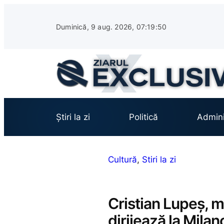
Sari
la
Duminică, 9 aug. 2026, 07:19:51
conținut
Știri la zi
Politică
Admini
Cultură
, 
Stiri la zi
Cristian Lupeș, m
dirijează la Mila