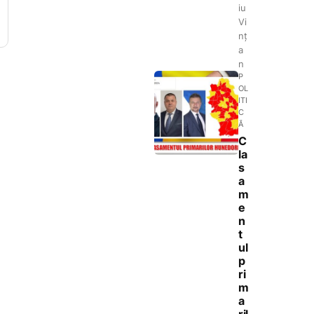
iu
Vi
nț
a
n
P
OL
ITI
C
Ă
C
la
s
a
m
e
n
t
ul
p
ri
m
a
ril