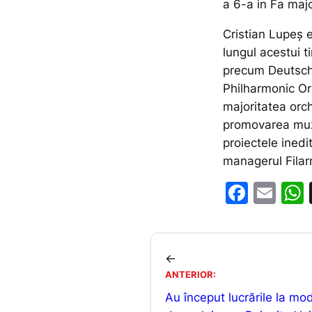
a 6-a in Fa majo
Cristian Lupeș e
lungul acestui t
precum Deutsc
Philharmonic Or
majoritatea orc
promovarea muzi
proiectele inedi
managerul Filarm
F
E
a
m
c
ai
e
l
←
b
ANTERIOR:
Au început lucrările la mo
o