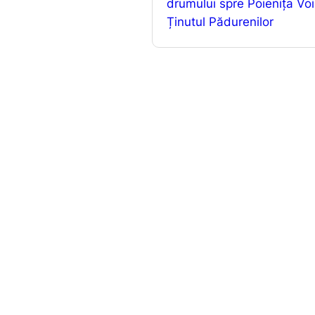
drumului spre Poienița Voin
o
Ținutul Pădurenilor
k