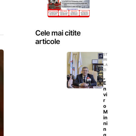
Cele mai citite
articole
ST
IRI
LA
ZI
„
E
n
vi
r
o
M
in
ni
n
g