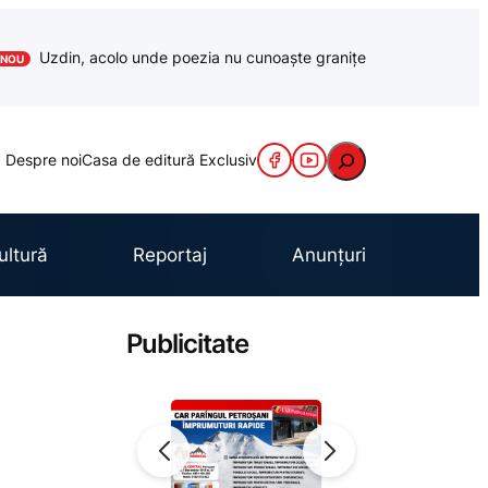
Uzdin, acolo unde poezia nu cunoaște granițe
NOU
Caută
Despre noi
Casa de editură Exclusiv
ultură
Reportaj
Anunțuri
Publicitate