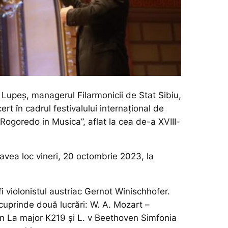
an Lupeș, managerul Filarmonicii de Stat Sibiu,
ert în cadrul festivalului internațional de
Rogoredo in Musica”, aflat la cea de-a XVIII-
avea loc vineri, 20 octombrie 2023, la
 fi violonistul austriac Gernot Winischhofer.
cuprinde două lucrări: W. A. Mozart –
 in La major K219 și L. v Beethoven Simfonia