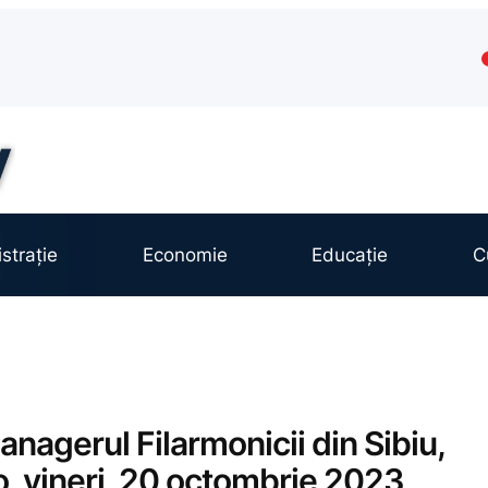
strație
Economie
Educație
C
anagerul Filarmonicii din Sibiu,
no, vineri, 20 octombrie 2023