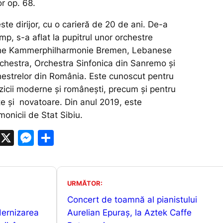
r op. 68.
ste dirijor, cu o carieră de 20 de ani. De-a
imp, s-a aflat la pupitrul unor orchestre
he Kammerphilharmonie Bremen, Lebanese
chestra, Orchestra Sinfonica din Sanremo și
hestrelor din România. Este cunoscut pentru
cii moderne și românești, precum și pentru
te și novatoare. Din anul 2019, este
onicii de Stat Sibiu.
W
X
M
P
h
e
ar
at
s
ta
s
s
je
URMĂTOR:
A
e
a
Concert de toamnă al pianistului
dernizarea
p
n
z
Aurelian Epuraș, la Aztek Caffe