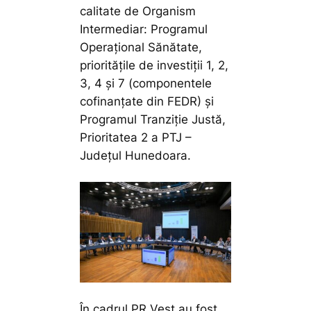
calitate de Organism
Intermediar: Programul
Operațional Sănătate,
prioritățile de investiții 1, 2,
3, 4 și 7 (componentele
cofinanțate din FEDR) și
Programul Tranziție Justă,
Prioritatea 2 a PTJ –
Județul Hunedoara.
În cadrul PR Vest au fost