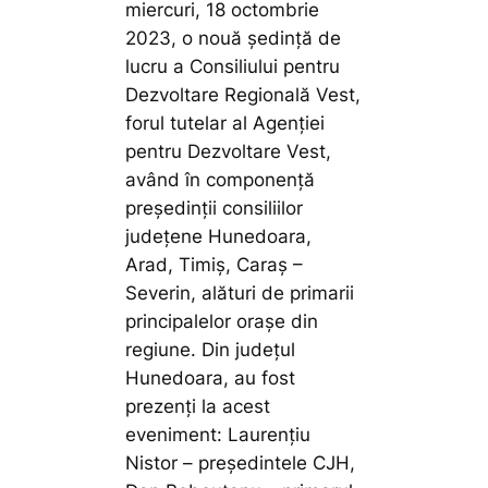
miercuri, 18 octombrie
2023, o nouă ședință de
lucru a Consiliului pentru
Dezvoltare Regională Vest,
forul tutelar al Agenţiei
pentru Dezvoltare Vest,
având în componenţă
preşedinţii consiliilor
judeţene Hunedoara,
Arad, Timiş, Caraş –
Severin, alături de primarii
principalelor oraşe din
regiune. Din județul
Hunedoara, au fost
prezenți la acest
eveniment: Laurențiu
Nistor – președintele CJH,