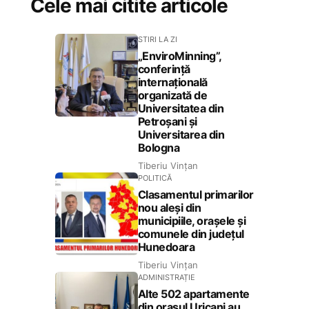
Cele mai citite articole
STIRI LA ZI
„EnviroMinning”,
conferință
internațională
organizată de
Universitatea din
Petroșani și
Universitarea din
Bologna
Tiberiu Vințan
POLITICĂ
Clasamentul primarilor
nou aleși din
municipiile, orașele și
comunele din județul
Hunedoara
Tiberiu Vințan
ADMINISTRAȚIE
Alte 502 apartamente
din orașul Uricani au