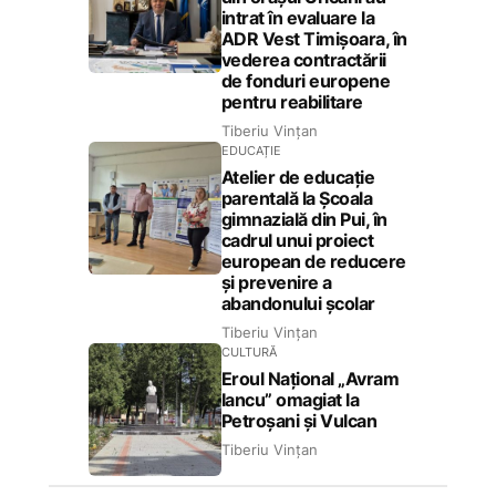
intrat în evaluare la
ADR Vest Timișoara, în
vederea contractării
de fonduri europene
pentru reabilitare
Tiberiu Vințan
EDUCAȚIE
Atelier de educație
parentală la Școala
gimnazială din Pui, în
cadrul unui proiect
european de reducere
și prevenire a
abandonului școlar
Tiberiu Vințan
CULTURĂ
Eroul Național „Avram
Iancu” omagiat la
Petroșani și Vulcan
Tiberiu Vințan