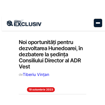
Sari
la
conținut
Administrație
, 
Economie
, 
Stiri la zi
Noi oportunităţi pentru
dezvoltarea Hunedoarei, în
dezbatere la ședința
Consiliului Director al ADR
Vest
Tiberiu Vințan
de
19 octombrie 2023