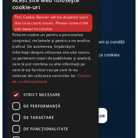
Acest site web folosește
cookie-uri
Link-uri utile
This Cookie Banner will be disabled soon
due to account issues. Please contact the
site owner to resolve.
Folosim cookie-uri pentru a personaliza
conținutul, reclamele și pentru a ne analiza
Despre noi
Termeni și condiții
traficul. De asemenea, împărtășim
informații despre utilizarea site-ului nostru
Casa de editură Exclusiv
Politica cookies
cu partenerii noștri de publicitate și analiză,
care le pot combina cu alte informații pe
care le-ați furnizat sau pe care le-au
colectat din utilizarea serviciilor lor.
Politica
de confidențialitate
STRICT NECESARE
DE PERFORMANȚĂ
DE TARGETARE
DE FUNCŢIONALITATE