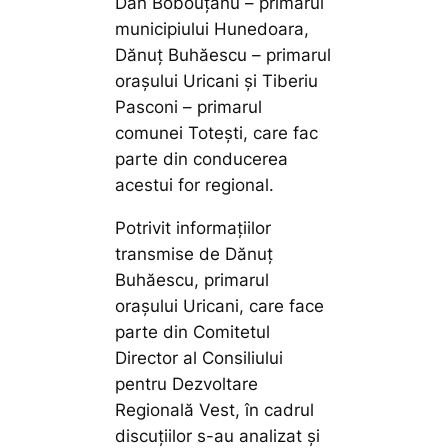
Dan Bobouțanu – primarul
municipiului Hunedoara,
Dănuț Buhăescu – primarul
orașului Uricani și Tiberiu
Pasconi – primarul
comunei Totești, care fac
parte din conducerea
acestui for regional.
Potrivit informațiilor
transmise de Dănuț
Buhăescu, primarul
orașului Uricani, care face
parte din Comitetul
Director al Consiliului
pentru Dezvoltare
Regională Vest, în cadrul
discuțiilor s-au analizat și