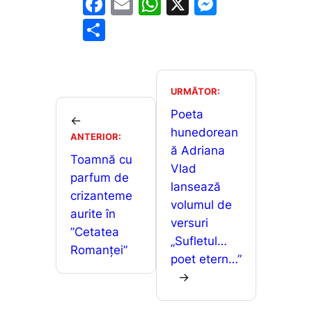
F
E
W
X
M
a
m
h
e
P
c
ai
at
s
ar
e
l
s
s
ta
b
A
e
je
URMĂTOR:
o
p
n
a
Poeta
←
o
p
g
hunedorean
z
ANTERIOR:
ă Adriana
k
er
ă
Toamnă cu
Vlad
parfum de
lansează
crizanteme
volumul de
aurite în
versuri
”Cetatea
„Sufletul…
Romanței”
poet etern…”
→