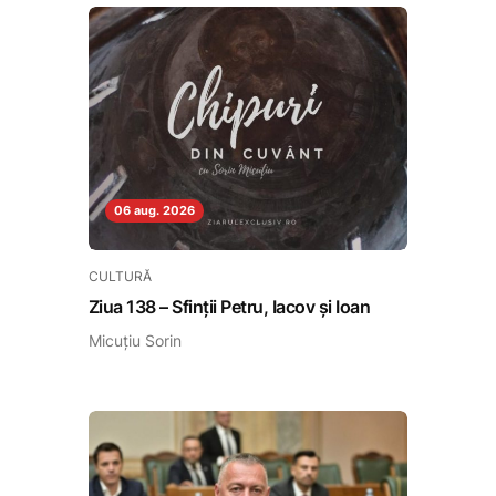
06 aug. 2026
CULTURĂ
Ziua 138 – Sfinții Petru, Iacov și Ioan
Micuțiu Sorin