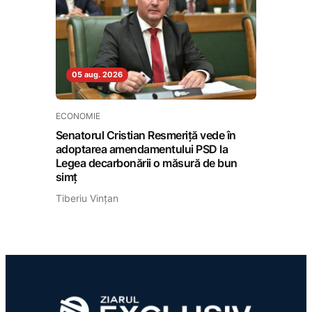
05 aug. 2026
ECONOMIE
Senatorul Cristian Resmeriță vede în
adoptarea amendamentului PSD la
Legea decarbonării o măsură de bun
simț
Tiberiu Vințan