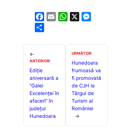
F
E
W
X
M
a
m
h
e
P
c
ai
at
s
ar
e
l
s
s
ta
b
A
e
je
URMĂTOR:
←
o
p
n
ANTERIOR:
a
Hunedoara
o
p
g
Ediție
frumoasă va
z
aniversară a
fi promovată
k
er
ă
”Galei
de CJH la
Excelenței în
Târgul de
afaceri” în
Turism al
județul
României
Hunedoara
→