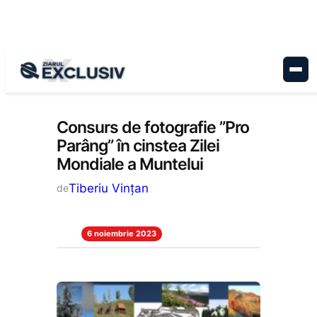
Sari
la
conținut
Stiri la zi
Consurs de fotografie ”Pro
Parâng” în cinstea Zilei
Mondiale a Muntelui
Tiberiu Vințan
de
6 noiembrie 2023