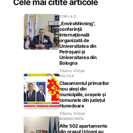
Cele mai citite articole
STIRI LA ZI
„EnviroMinning”,
conferință
internațională
organizată de
Universitatea din
Petroșani și
Universitarea din
Bologna
Tiberiu Vințan
POLITICĂ
Clasamentul primarilor
nou aleși din
municipiile, orașele și
comunele din județul
Hunedoara
Tiberiu Vințan
ADMINISTRAȚIE
Alte 502 apartamente
din orașul Uricani au