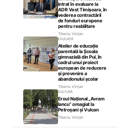
intrat în evaluare la
ADR Vest Timișoara, în
vederea contractării
de fonduri europene
pentru reabilitare
Tiberiu Vințan
EDUCAȚIE
Atelier de educație
parentală la Școala
gimnazială din Pui, în
cadrul unui proiect
european de reducere
și prevenire a
abandonului școlar
Tiberiu Vințan
CULTURĂ
Eroul Național „Avram
Iancu” omagiat la
Petroșani și Vulcan
Tiberiu Vințan