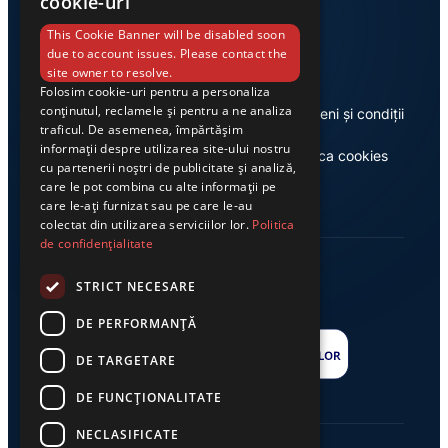
cookie-uri
Link-uri utile
This Cookie Banner will be disabled soon
due to account issues. Please contact the
site owner to resolve.
Folosim cookie-uri pentru a personaliza
conținutul, reclamele și pentru a ne analiza
Despre noi
Termeni și condiții
traficul. De asemenea, împărtășim
informații despre utilizarea site-ului nostru
Casa de editură Exclusiv
Politica cookies
cu partenerii noștri de publicitate și analiză,
care le pot combina cu alte informații pe
care le-ați furnizat sau pe care le-au
colectat din utilizarea serviciilor lor.
Politica
de confidențialitate
STRICT NECESARE
DE PERFORMANȚĂ
DE TARGETARE
DE FUNCŢIONALITATE
NECLASIFICATE