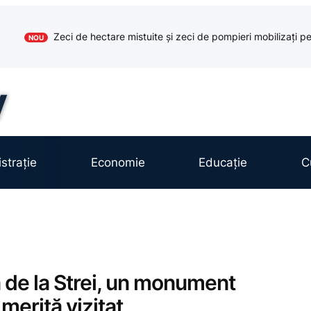
Zeci de hectare mistuite și zeci de pompieri mobilizați pe
NOU
strație
Economie
Educație
C
ă de la Strei, un monument
erită vizitat