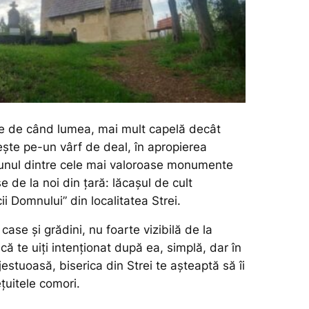
he de când lumea, mai mult capelă decât
iește pe-un vârf de deal, în apropierea
 unul dintre cele mai valoroase monumente
se de la noi din țară: lăcașul de cult
i Domnului” din localitatea Strei.
case și grădini, nu foarte vizibilă de la
ă te uiți intenționat după ea, simplă, dar în
estuoasă, biserica din Strei te așteaptă să îi
țuitele comori.