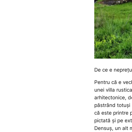
De ce e neprețu
Pentru că e vech
unei
villa rusti
arhitectonice, d
păstrând totuși 
că este printre 
pictată și pe ext
Densuș, un alt 