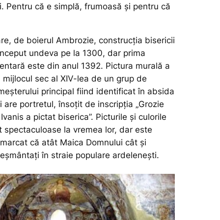
hi. Pentru că e simplă, frumoasă și pentru că
re, de boierul Ambrozie, construcția bisericii
i început undeva pe la 1300, dar prima
ntară este din anul 1392. Pictura murală a
a mijlocul sec al XIV-lea de un grup de
meșterului principal fiind identificat în absida
i are portretul, însoțit de inscripția „Grozie
Ivanis a pictat biserica”. Picturile și culorile
st spectaculoase la vremea lor, dar este
emarcat că atât Maica Domnului cât și
eșmântați în straie populare ardelenești.