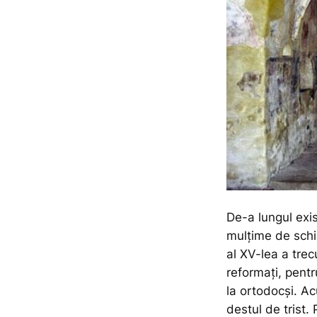
De-a lungul exis
mulțime de schi
al XV-lea a trec
reformați, pentru
la ortodocși. A
destul de trist.