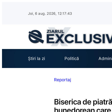
Sari
la
Joi, 6 aug. 2026, 12:17:44
conținut
Știri la zi
Politică
Admini
Reportaj
Biserica de piatr
hunedorean care m