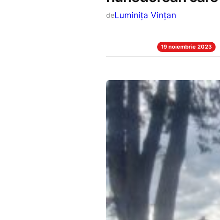
Luminiţa Vinţan
de
19 noiembrie 2023