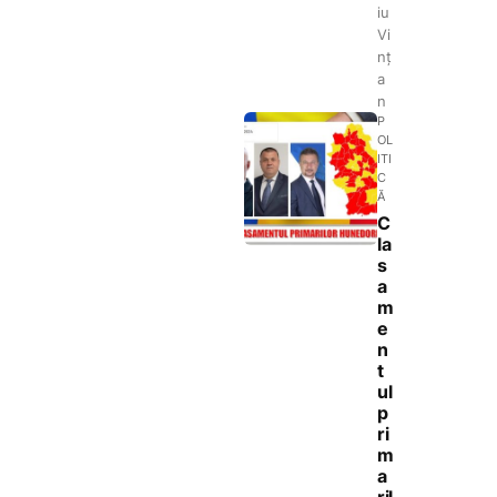
iu
Vi
nț
a
n
P
OL
ITI
C
Ă
C
la
s
a
m
e
n
t
ul
p
ri
m
a
ril