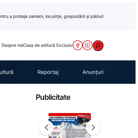
ntru a proteja oameni, locuințe, gospodării și păduri
Caută
Despre noi
Casa de editură Exclusiv
ultură
Reportaj
Anunțuri
Publicitate