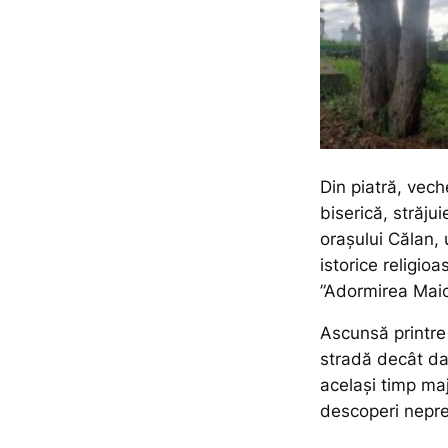
Din piatră, vec
biserică, străju
orașului Călan,
istorice religioa
”Adormirea Maici
Ascunsă printre 
stradă decât dac
același timp maj
descoperi nepre