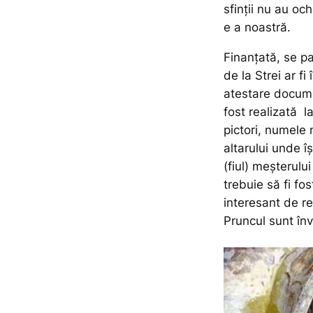
sfinții nu au oc
e a noastră.
Finanțată, se pa
de la Strei ar f
atestare docume
fost realizată l
pictori, numele 
altarului unde îș
(fiul) meșterului 
trebuie să fi fo
interesant de r
Pruncul sunt înv