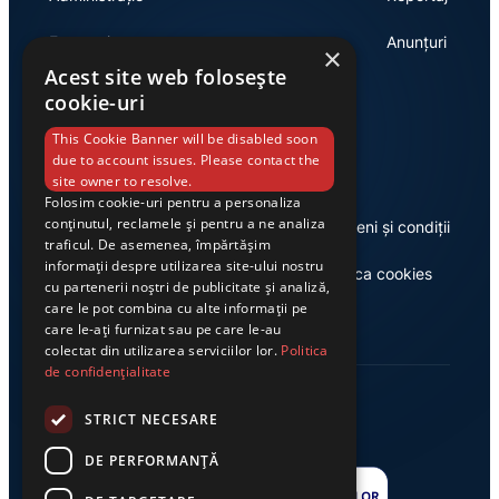
Economie
Anunțuri
×
Acest site web folosește
cookie-uri
Link-uri utile
This Cookie Banner will be disabled soon
due to account issues. Please contact the
site owner to resolve.
Folosim cookie-uri pentru a personaliza
conținutul, reclamele și pentru a ne analiza
Despre noi
Termeni și condiții
traficul. De asemenea, împărtășim
informații despre utilizarea site-ului nostru
Casa de editură Exclusiv
Politica cookies
cu partenerii noștri de publicitate și analiză,
care le pot combina cu alte informații pe
care le-ați furnizat sau pe care le-au
colectat din utilizarea serviciilor lor.
Politica
de confidențialitate
STRICT NECESARE
DE PERFORMANȚĂ