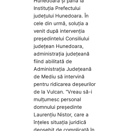
Hunedoara și până la
Instituția Prefectului
județului Hunedoara. În
cele din urmă, soluția a
venit după intervenția
președintelui Consiliului
județean Hunedoara,
administrația județeană
fiind abilitată de
Administrația Județeană
de Mediu să intervină
pentru ridicarea deșeurilor
de la Vulcan.
”Vreau să-i
mulțumesc personal
domnului președinte
Laurențiu Nistor, care a
înțeles situația juridică
deosebit de complicată în