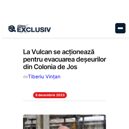
Sari
la
conținut
Administrație
, 
Stiri la zi
La Vulcan se acționează
pentru evacuarea deșeurilor
din Colonia de Jos
Tiberiu Vințan
de
8 decembrie 2023