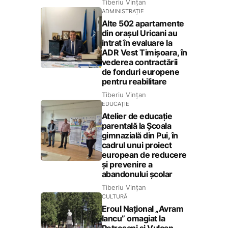
Tiberiu Vințan
ADMINISTRAȚIE
Alte 502 apartamente
din orașul Uricani au
intrat în evaluare la
ADR Vest Timișoara, în
vederea contractării
de fonduri europene
pentru reabilitare
Tiberiu Vințan
EDUCAȚIE
Atelier de educație
parentală la Școala
gimnazială din Pui, în
cadrul unui proiect
european de reducere
și prevenire a
abandonului școlar
Tiberiu Vințan
CULTURĂ
Eroul Național „Avram
Iancu” omagiat la