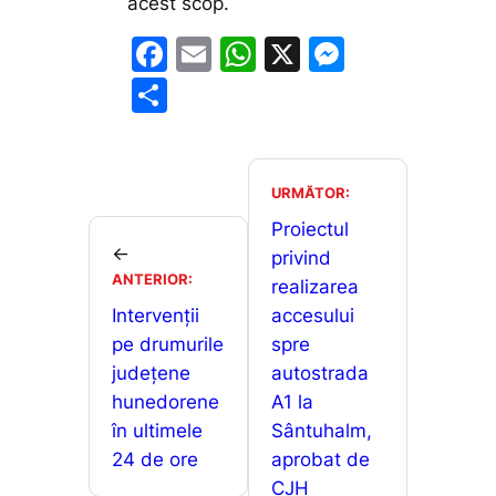
acest scop.
F
E
W
X
M
a
m
h
e
P
c
ai
at
s
ar
e
l
s
s
ta
b
A
e
je
URMĂTOR:
o
p
n
a
Proiectul
←
o
p
g
privind
z
ANTERIOR:
realizarea
k
er
ă
Intervenții
accesului
pe drumurile
spre
județene
autostrada
hunedorene
A1 la
în ultimele
Sântuhalm,
24 de ore
aprobat de
CJH