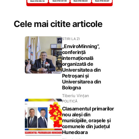
Cele mai citite articole
STIRI LA ZI
„EnviroMinning”,
conferință
internațională
organizată de
Universitatea din
Petroșani și
Universitarea din
Bologna
Tiberiu Vințan
POLITICĂ
Clasamentul primarilor
nou aleși din
municipiile, orașele și
comunele din județul
Hunedoara