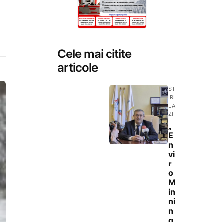
Cele mai citite
articole
ST
IRI
LA
ZI
„
E
n
vi
r
o
M
in
ni
n
g