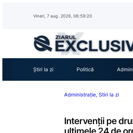
Sari
la
Vineri, 7 aug. 2026, 08:59:21
conținut
Știri la zi
Politică
Admini
Administrație
, 
Stiri la zi
Intervenții pe dr
ultimele 24 de or