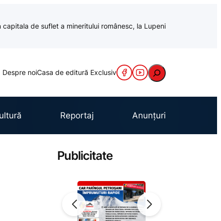
 capitala de suflet a mineritului românesc, la Lupeni
Caută
Despre noi
Casa de editură Exclusiv
ultură
Reportaj
Anunțuri
Publicitate