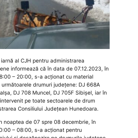
 iarnă al CJH pentru administrarea
țene informează că în data de 07.12.2023, în
08:00 – 20:00, s-a acționat cu material
e următoarele drumuri județene: DJ 668A
alșa, DJ 708 Muncel, DJ 705F Sibișel, iar în
 intervenit pe toate sectoarele de drum
istrarea Consiliului Județean Hunedoara.
n noaptea de 07 spre 08 decembrie, în
20:00 – 08:00, s-a acționat pentru