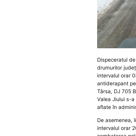
Dispeceratul de
drumurilor jude
intervalul orar 
antiderapant p
Târsa, DJ 705 B
Valea Jiului s-a
aflate în admin
De asemenea, î
intervalul orar 