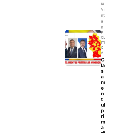
iu
Vi
nț
a
n
P
OL
ITI
C
Ă
C
la
s
a
m
e
n
t
ul
p
ri
m
a
ril