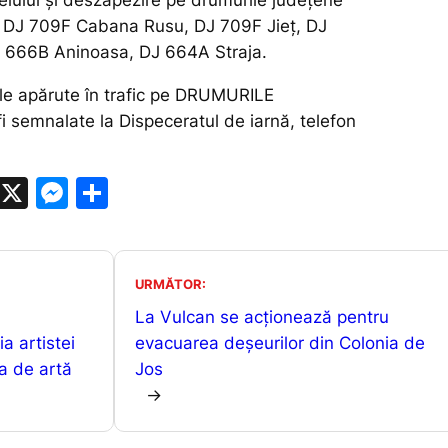
iului și deszăpezire pe drumurile județene
i: DJ 709F Cabana Rusu, DJ 709F Jieț, DJ
J 666B Aninoasa, DJ 664A Straja.
le apărute în trafic pe DRUMURILE
 semnalate la Dispeceratul de iarnă, telefon
W
X
M
P
h
e
ar
at
s
ta
s
s
je
URMĂTOR:
A
e
a
La Vulcan se acționează pentru
ia artistei
p
n
z
evacuarea deșeurilor din Colonia de
ia de artă
Jos
p
g
ă
→
er