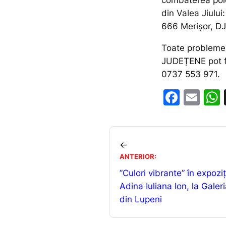
combaterea pole
din Valea Jiulu
666 Merișor, D
Toate probleme
JUDEȚENE pot fi
0737 553 971.
F
E
a
m
c
ai
e
l
←
b
ANTERIOR:
”Culori vibrante” în expoziț
o
Adina Iuliana Ion, la Galer
o
din Lupeni
k