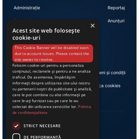
Administrație
Reportaj
Economie
Anunțuri
×
Acest site web folosește
cookie-uri
Link-uri utile
This Cookie Banner will be disabled soon
due to account issues. Please contact the
site owner to resolve.
Folosim cookie-uri pentru a personaliza
conținutul, reclamele și pentru a ne analiza
Despre noi
Termeni și condiții
traficul. De asemenea, împărtășim
informații despre utilizarea site-ului nostru
Casa de editură Exclusiv
Politica cookies
cu partenerii noștri de publicitate și analiză,
care le pot combina cu alte informații pe
care le-ați furnizat sau pe care le-au
colectat din utilizarea serviciilor lor.
Politica
de confidențialitate
STRICT NECESARE
DE PERFORMANȚĂ