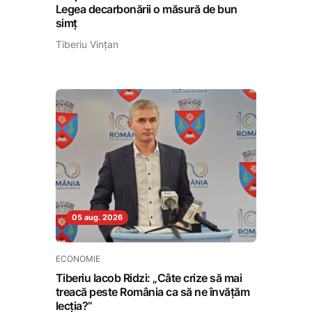
Legea decarbonării o măsură de bun
simț
Tiberiu Vințan
05 aug. 2026
ECONOMIE
Tiberiu Iacob Ridzi: „Câte crize să mai
treacă peste România ca să ne învățăm
lecția?”