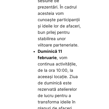
sesiune de
prezentări. În cadrul
acesteia vom
cunoaște participanții
și ideile lor de afaceri,
bun prilej pentru
stabilirea unor
viitoare parteneriate.
Duminică 11
februarie
, vom
continua activitățile,
de la ora 10:00, la
aceeași locație. Ziua
de duminică este
rezervată atelierelor
de lucru pentru a
transforma ideile în
planuri de afaceri,