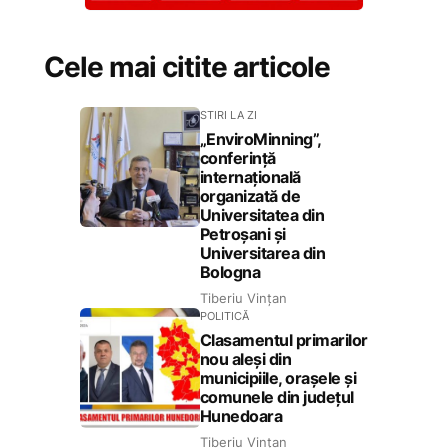
Cele mai citite articole
STIRI LA ZI
„EnviroMinning”,
conferință
internațională
organizată de
Universitatea din
Petroșani și
Universitarea din
Bologna
Tiberiu Vințan
POLITICĂ
Clasamentul primarilor
nou aleși din
municipiile, orașele și
comunele din județul
Hunedoara
Tiberiu Vințan