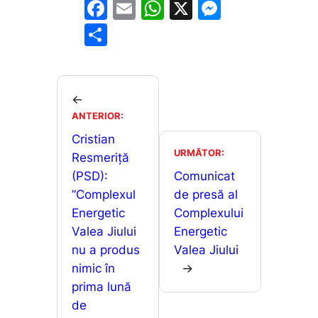
F
E
W
X
M
a
m
h
e
P
c
ai
at
s
ar
e
l
s
s
ta
b
A
e
je
←
o
p
n
ANTERIOR:
a
o
p
g
Cristian
z
URMĂTOR:
Resmeriță
k
er
ă
(PSD):
Comunicat
”Complexul
de presă al
Energetic
Complexului
Valea Jiului
Energetic
nu a produs
Valea Jiului
nimic în
→
prima lună
de