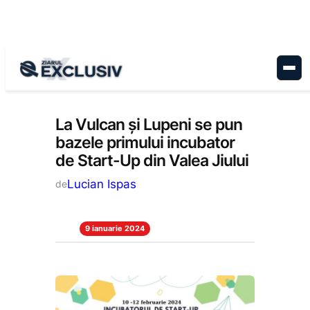
Sari
la
conținut
Economie
, 
Stiri la zi
La Vulcan și Lupeni se pun
bazele primului incubator
de Start-Up din Valea Jiului
Lucian Ispas
de
9 ianuarie 2024