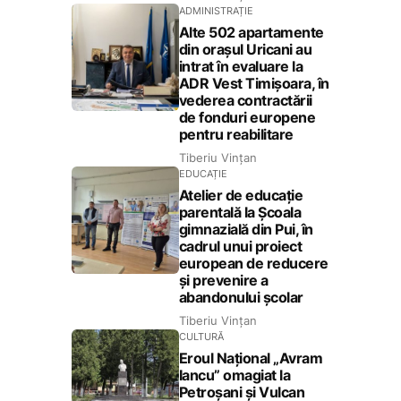
ADMINISTRAȚIE
Alte 502 apartamente
din orașul Uricani au
intrat în evaluare la
ADR Vest Timișoara, în
vederea contractării
de fonduri europene
pentru reabilitare
Tiberiu Vințan
EDUCAȚIE
Atelier de educație
parentală la Școala
gimnazială din Pui, în
cadrul unui proiect
european de reducere
și prevenire a
abandonului școlar
Tiberiu Vințan
CULTURĂ
Eroul Național „Avram
Iancu” omagiat la
Petroșani și Vulcan