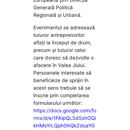
Generală Politică
Regională și Urbană.
Evenimentul se adresează
tuturor antreprenorilor
aflați la început de drum,
precum și tuturor celor
care doresc să dezvolte o
afacere în Valea Jiului.
Persoanele interesate să
beneficieze de sprijin în
acest sens trebuie să se
înscrie prin completarea
formularului următor:
https://docs.google.com/fo
rms/d/e/1FAIpQLSdSshOQi
kHMsYrLQphOhQkZdsaYG