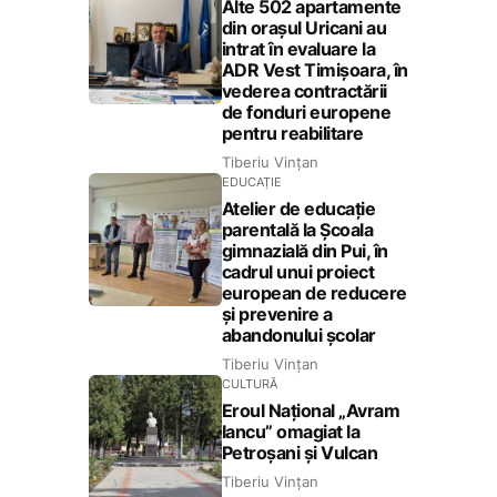
Alte 502 apartamente
din orașul Uricani au
intrat în evaluare la
ADR Vest Timișoara, în
vederea contractării
de fonduri europene
pentru reabilitare
Tiberiu Vințan
EDUCAȚIE
Atelier de educație
parentală la Școala
gimnazială din Pui, în
cadrul unui proiect
european de reducere
și prevenire a
abandonului școlar
Tiberiu Vințan
CULTURĂ
Eroul Național „Avram
Iancu” omagiat la
Petroșani și Vulcan
Tiberiu Vințan