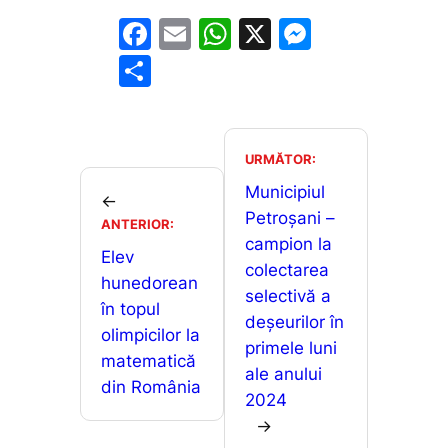
F
E
W
X
M
a
m
h
e
P
c
ai
at
s
ar
e
l
s
s
ta
b
A
e
je
URMĂTOR:
o
p
n
a
Municipiul
←
o
p
g
Petroșani –
z
ANTERIOR:
campion la
k
er
ă
Elev
colectarea
hunedorean
selectivă a
în topul
deșeurilor în
olimpicilor la
primele luni
matematică
ale anului
din România
2024
→