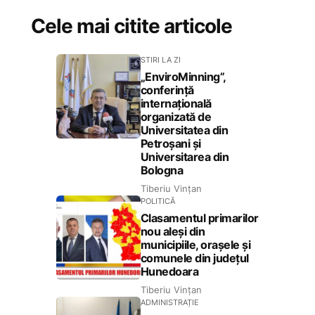
Cele mai citite articole
STIRI LA ZI
„EnviroMinning”,
conferință
internațională
organizată de
Universitatea din
Petroșani și
Universitarea din
Bologna
Tiberiu Vințan
POLITICĂ
Clasamentul primarilor
nou aleși din
municipiile, orașele și
comunele din județul
Hunedoara
Tiberiu Vințan
ADMINISTRAȚIE