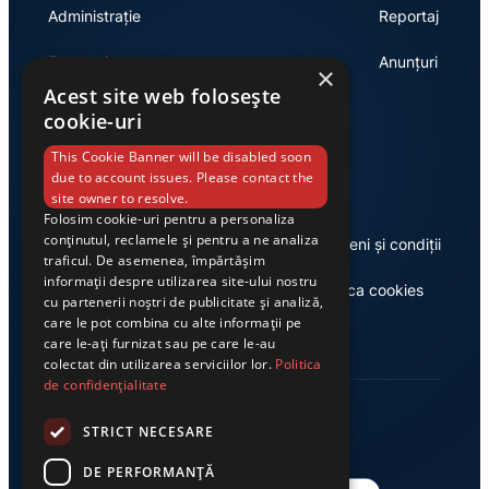
Administrație
Reportaj
Economie
Anunțuri
×
Acest site web folosește
cookie-uri
Link-uri utile
This Cookie Banner will be disabled soon
due to account issues. Please contact the
site owner to resolve.
Folosim cookie-uri pentru a personaliza
conținutul, reclamele și pentru a ne analiza
Despre noi
Termeni și condiții
traficul. De asemenea, împărtășim
informații despre utilizarea site-ului nostru
Casa de editură Exclusiv
Politica cookies
cu partenerii noștri de publicitate și analiză,
care le pot combina cu alte informații pe
care le-ați furnizat sau pe care le-au
colectat din utilizarea serviciilor lor.
Politica
de confidențialitate
STRICT NECESARE
DE PERFORMANȚĂ