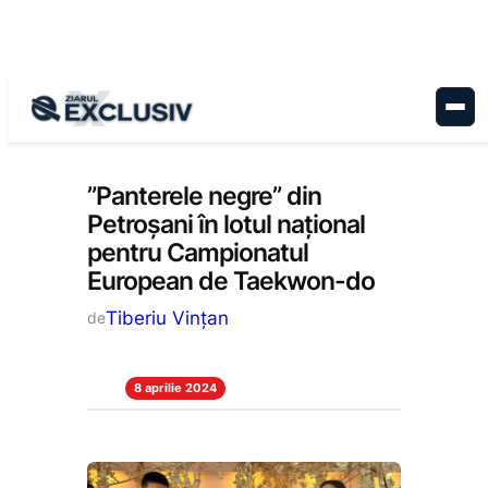
Sari
la
conținut
Stiri la zi
”Panterele negre” din
Petroșani în lotul național
pentru Campionatul
European de Taekwon-do
Tiberiu Vințan
de
8 aprilie 2024