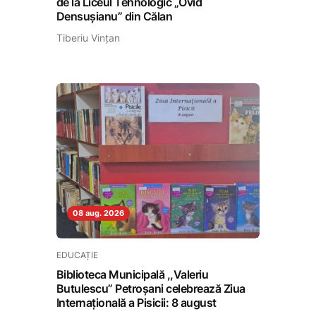
de la Liceul Tehnologic „Ovid
Densușianu” din Călan
Tiberiu Vințan
08 aug. 2026
EDUCAȚIE
Biblioteca Municipală ,,Valeriu
Butulescu” Petroșani celebrează Ziua
Internațională a Pisicii: 8 august