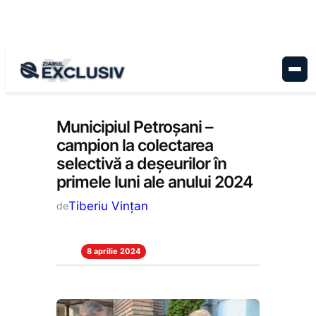
Sari
la
conținut
Administrație
, 
Stiri la zi
Municipiul Petroșani –
campion la colectarea
selectivă a deșeurilor în
primele luni ale anului 2024
Tiberiu Vințan
de
8 aprilie 2024