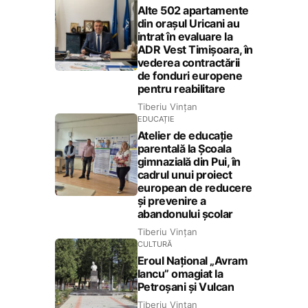
Alte 502 apartamente
din orașul Uricani au
intrat în evaluare la
ADR Vest Timișoara, în
vederea contractării
de fonduri europene
pentru reabilitare
Tiberiu Vințan
EDUCAȚIE
Atelier de educație
parentală la Școala
gimnazială din Pui, în
cadrul unui proiect
european de reducere
și prevenire a
abandonului școlar
Tiberiu Vințan
CULTURĂ
Eroul Național „Avram
Iancu” omagiat la
Petroșani și Vulcan
Tiberiu Vințan