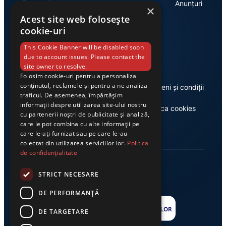
Economie
Anunțuri
×
Acest site web folosește
cookie-uri
Link-uri utile
This Cookie Banner will be disabled soon
due to account issues. Please contact the
site owner to resolve.
Folosim cookie-uri pentru a personaliza
conținutul, reclamele și pentru a ne analiza
Despre noi
Termeni și condiții
traficul. De asemenea, împărtășim
informații despre utilizarea site-ului nostru
Casa de editură Exclusiv
Politica cookies
cu partenerii noștri de publicitate și analiză,
care le pot combina cu alte informații pe
care le-ați furnizat sau pe care le-au
colectat din utilizarea serviciilor lor.
Politica
de confidențialitate
STRICT NECESARE
DE PERFORMANȚĂ
DE TARGETARE