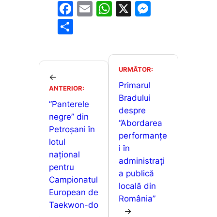
F
E
W
X
M
a
m
h
e
P
c
ai
at
s
ar
e
l
s
s
ta
b
A
e
je
URMĂTOR:
←
o
p
n
a
Primarul
ANTERIOR:
o
p
g
Bradului
z
”Panterele
despre
k
er
ă
negre” din
“Abordarea
Petroșani în
performanțe
lotul
i în
național
administrați
pentru
a publică
Campionatul
locală din
European de
România”
Taekwon-do
→