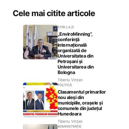
Cele mai citite articole
STIRI LA ZI
„EnviroMinning”,
conferință
internațională
organizată de
Universitatea din
Petroșani și
Universitarea din
Bologna
Tiberiu Vințan
POLITICĂ
Clasamentul primarilor
nou aleși din
municipiile, orașele și
comunele din județul
Hunedoara
Tiberiu Vințan
ADMINISTRAȚIE