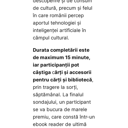
descoperire și de consum
de cultură, precum și felul
în care românii percep
aportul tehnologiei și
inteligenței artificiale în
câmpul cultural.
Durata completării este
de maximum 15 minute,
iar participanții pot
câștiga
c
ărți și accesorii
pentru cărți și bibliotecă
,
prin tragere la sorți,
săptămânal. La finalul
sondajului, un participant
se va bucura de marele
premiu, care constă într-un
ebook reader de ultimă