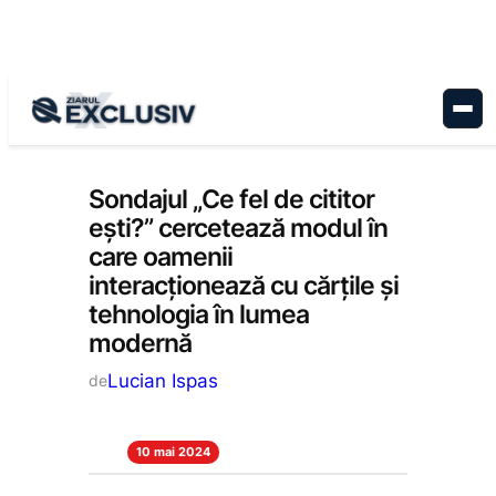
Sari
la
conținut
Stiri la zi
Sondajul „Ce fel de cititor
ești?” cercetează modul în
care oamenii
interacționează cu cărțile și
tehnologia în lumea
modernă
Lucian Ispas
de
10 mai 2024