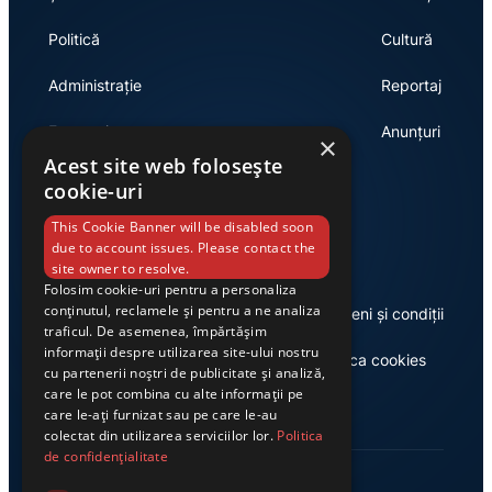
Politică
Cultură
Administrație
Reportaj
Economie
Anunțuri
×
Acest site web folosește
cookie-uri
Link-uri utile
This Cookie Banner will be disabled soon
due to account issues. Please contact the
site owner to resolve.
Folosim cookie-uri pentru a personaliza
conținutul, reclamele și pentru a ne analiza
Despre noi
Termeni și condiții
traficul. De asemenea, împărtășim
informații despre utilizarea site-ului nostru
Casa de editură Exclusiv
Politica cookies
cu partenerii noștri de publicitate și analiză,
care le pot combina cu alte informații pe
care le-ați furnizat sau pe care le-au
colectat din utilizarea serviciilor lor.
Politica
de confidențialitate