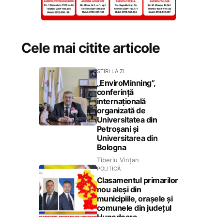
Cele mai citite articole
STIRI LA ZI
„EnviroMinning”,
conferință
internațională
organizată de
Universitatea din
Petroșani și
Universitarea din
Bologna
Tiberiu Vințan
POLITICĂ
Clasamentul primarilor
nou aleși din
municipiile, orașele și
comunele din județul