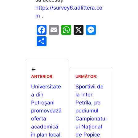
https://survey6.adlittera.co
m
.
F
E
W
X
M
a
m
h
e
P
c
ai
at
s
ar
e
l
s
s
ta
b
A
e
je
←
o
p
n
ANTERIOR:
URMĂTOR:
a
o
p
g
Universitate
Sportivii de
z
a din
la Inter
k
er
ă
Petroșani
Petrila, pe
promovează
podiumul
oferta
Campionatul
academică
ui Național
în plan local,
de Popice