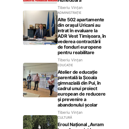
Hunedoara
Tiberiu Vințan
ADMINISTRAȚIE
Alte 502 apartamente
din orașul Uricani au
intrat în evaluare la
ADR Vest Timișoara, în
vederea contractării
de fonduri europene
pentru reabilitare
Tiberiu Vințan
EDUCAȚIE
Atelier de educație
parentală la Școala
gimnazială din Pui, în
cadrul unui proiect
european de reducere
și prevenire a
abandonului școlar
Tiberiu Vințan
CULTURĂ
Eroul Național „Avram