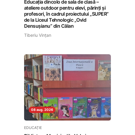
Educația dincolo de sala de clasă –
ateliere outdoor pentru elevi, părinți și
profesori, în cadrul proiectului „SUPER”
de la Liceul Tehnologic „Ovid
Densușianu” din Călan
Tiberiu Vințan
08 aug. 2026
EDUCAȚIE