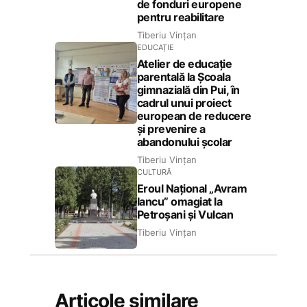
de fonduri europene
pentru reabilitare
Tiberiu Vințan
EDUCAȚIE
Atelier de educație
parentală la Școala
gimnazială din Pui, în
cadrul unui proiect
european de reducere
și prevenire a
abandonului școlar
Tiberiu Vințan
CULTURĂ
Eroul Național „Avram
Iancu” omagiat la
Petroșani și Vulcan
Tiberiu Vințan
Articole similare