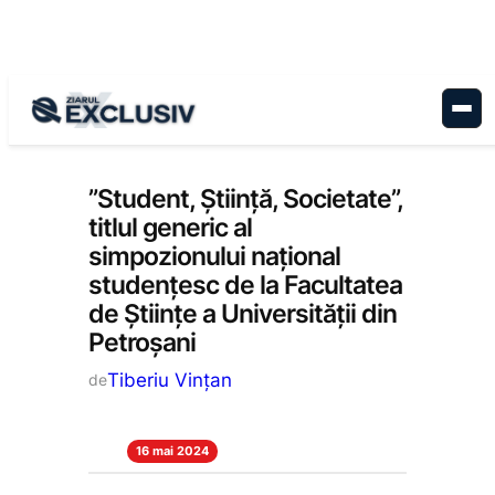
Sari
la
conținut
Educație
, 
Stiri la zi
”Student, Știință, Societate”,
titlul generic al
simpozionului național
studențesc de la Facultatea
de Științe a Universității din
Petroșani
Tiberiu Vințan
de
16 mai 2024