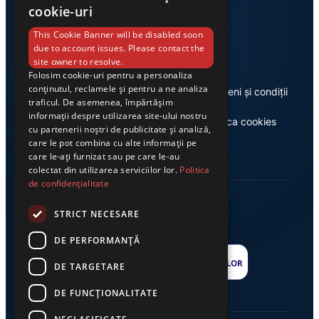
cookie-uri
Link-uri utile
This Cookie Banner will be disabled soon
due to account issues. Please contact the
site owner to resolve.
Folosim cookie-uri pentru a personaliza
conținutul, reclamele și pentru a ne analiza
Despre noi
Termeni și condiții
traficul. De asemenea, împărtășim
informații despre utilizarea site-ului nostru
Casa de editură Exclusiv
Politica cookies
cu partenerii noștri de publicitate și analiză,
care le pot combina cu alte informații pe
care le-ați furnizat sau pe care le-au
colectat din utilizarea serviciilor lor.
Politica
de confidențialitate
STRICT NECESARE
DE PERFORMANȚĂ
DE TARGETARE
DE FUNCŢIONALITATE