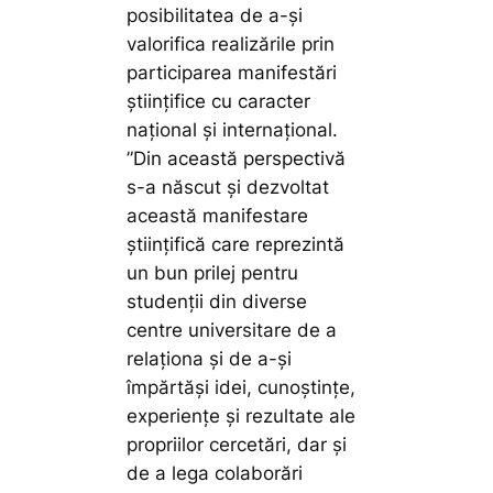
posibilitatea de a-şi
valorifica realizările prin
participarea manifestări
ştiinţifice cu caracter
naţional şi internaţional.
”Din această perspectivă
s-a născut şi dezvoltat
această manifestare
ştiinţifică care reprezintă
un bun prilej pentru
studenţii din diverse
centre universitare de a
relaţiona şi de a-şi
împărtăşi idei, cunoştinţe,
experienţe şi rezultate ale
propriilor cercetări, dar şi
de a lega colaborări