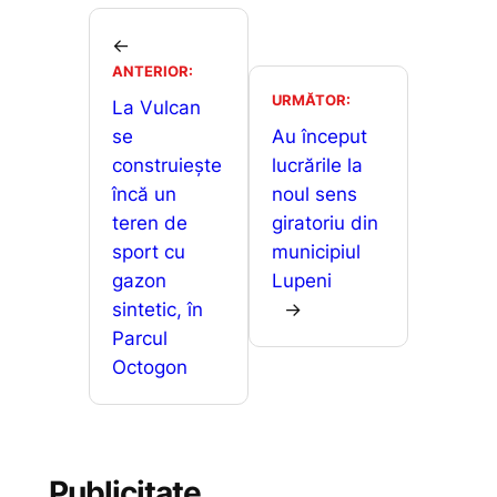
e
l
s
s
ta
b
A
e
je
←
o
p
n
ANTERIOR:
a
URMĂTOR:
o
p
g
La Vulcan
z
se
Au început
k
er
ă
construiește
lucrările la
încă un
noul sens
teren de
giratoriu din
sport cu
municipiul
gazon
Lupeni
sintetic, în
→
Parcul
Octogon
Publicitate