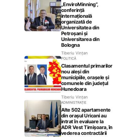
„EnviroMinning”,
conferință
internațională
organizată de
Universitatea din
Petroșani și
Universitarea din
Bologna
Tiberiu Vințan
POLITICĂ
Clasamentul primarilor
nou aleși din
municipiile, orașele și
comunele din județul
Hunedoara
Tiberiu Vințan
ADMINISTRAȚIE
Alte 502 apartamente
din orașul Uricani au
intrat în evaluare la
ADR Vest Timișoara, în
vederea contractării