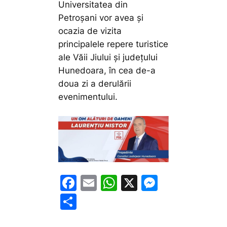
Universitatea din
Petroșani vor avea și
ocazia de vizita
principalele repere turistice
ale Văii Jiului și județului
Hunedoara, în cea de-a
doua zi a derulării
evenimentului.
F
E
W
X
M
a
m
h
e
P
c
ai
at
s
ar