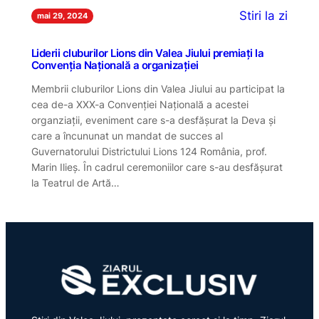
Stiri la zi
mai 29, 2024
Liderii cluburilor Lions din Valea Jiului premiați la
Convenția Națională a organizației
Membrii cluburilor Lions din Valea Jiului au participat la
cea de-a XXX-a Convenției Națională a acestei
organziații, eveniment care s-a desfășurat la Deva și
care a încununat un mandat de succes al
Guvernatorului Districtului Lions 124 România, prof.
Marin Ilieș. În cadrul ceremoniilor care s-au desfășurat
la Teatrul de Artă…