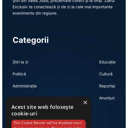
Știri din Valea Jiului, prezentate corect și la timp. Ziarul
Exclusiv te conectează zi de zi la cele mai importante
evenimente din regiune.
Categorii
Știri la zi
Educație
Politică
Cultură
Administrație
Reportaj
Economie
Anunțuri
×
Acest site web folosește
cookie-uri
Link-uri utile
This Cookie Banner will be disabled soon