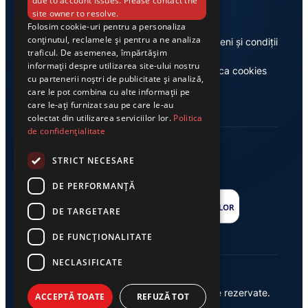
due to account issues. Please contact the
site owner to resolve.
Folosim cookie-uri pentru a personaliza
conținutul, reclamele și pentru a ne analiza
Despre noi
Termeni și condiții
traficul. De asemenea, împărtășim
informații despre utilizarea site-ului nostru
Casa de editură Exclusiv
Politica cookies
cu partenerii noștri de publicitate și analiză,
care le pot combina cu alte informații pe
care le-ați furnizat sau pe care le-au
colectat din utilizarea serviciilor lor.
Politica
de confidențialitate
STRICT NECESARE
DE PERFORMANȚĂ
DE TARGETARE
DE FUNCŢIONALITATE
NECLASIFICATE
© 2026 Ziarul Exclusiv – Toate drepturile rezervate.
ACCEPTĂ TOATE
REFUZĂ TOT
Powered by {
AW
}