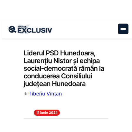
Sari
la
conținut
Politică
, 
Stiri la zi
Liderul PSD Hunedoara,
Laurențiu Nistor și echipa
social-democrată rămân la
conducerea Consiliului
județean Hunedoara
Tiberiu Vințan
de
11 iunie 2024