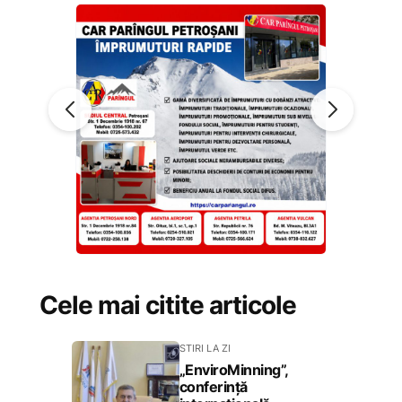
Cele mai citite articole
STIRI LA ZI
„EnviroMinning”,
conferință