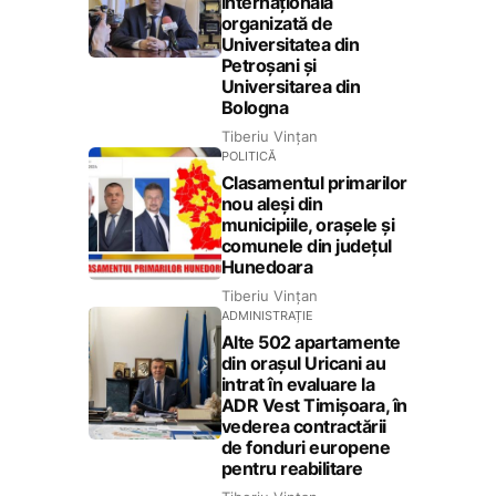
internațională
organizată de
Universitatea din
Petroșani și
Universitarea din
Bologna
Tiberiu Vințan
POLITICĂ
Clasamentul primarilor
nou aleși din
municipiile, orașele și
comunele din județul
Hunedoara
Tiberiu Vințan
ADMINISTRAȚIE
Alte 502 apartamente
din orașul Uricani au
intrat în evaluare la
ADR Vest Timișoara, în
vederea contractării
de fonduri europene
pentru reabilitare