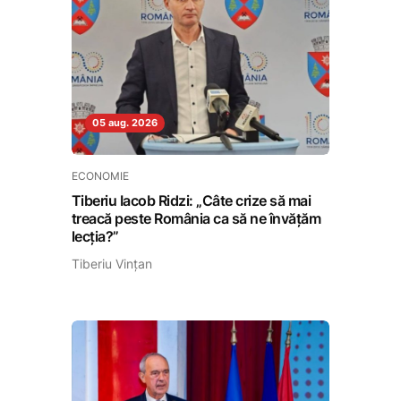
05 aug. 2026
ECONOMIE
Tiberiu Iacob Ridzi: „Câte crize să mai
treacă peste România ca să ne învățăm
lecția?”
Tiberiu Vințan