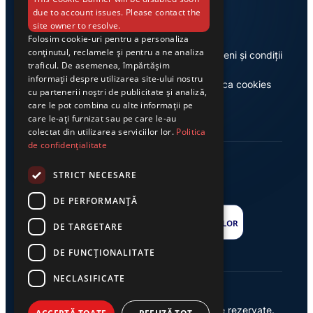
Link-uri utile
due to account issues. Please contact the
site owner to resolve.
Folosim cookie-uri pentru a personaliza
conținutul, reclamele și pentru a ne analiza
Despre noi
Termeni și condiții
traficul. De asemenea, împărtășim
informații despre utilizarea site-ului nostru
Casa de editură Exclusiv
Politica cookies
cu partenerii noștri de publicitate și analiză,
care le pot combina cu alte informații pe
care le-ați furnizat sau pe care le-au
colectat din utilizarea serviciilor lor.
Politica
de confidențialitate
STRICT NECESARE
DE PERFORMANȚĂ
DE TARGETARE
DE FUNCŢIONALITATE
NECLASIFICATE
© 2026 Ziarul Exclusiv – Toate drepturile rezervate.