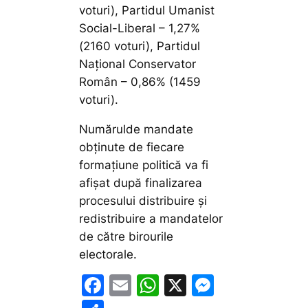
voturi), Partidul Umanist
Social-Liberal – 1,27%
(2160 voturi), Partidul
Național Conservator
Român – 0,86% (1459
voturi).
Numărulde mandate
obţinute de fiecare
formaţiune politică va fi
afişat după finalizarea
procesului distribuire şi
redistribuire a mandatelor
de către birourile
electorale.
F
E
W
X
M
a
m
h
e