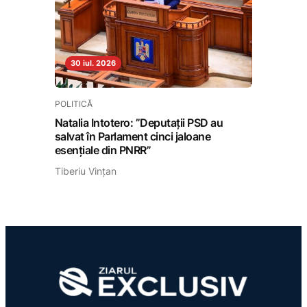
30 iul. 2026
POLITICĂ
Natalia Intotero: ”Deputații PSD au
salvat în Parlament cinci jaloane
esențiale din PNRR”
Tiberiu Vințan