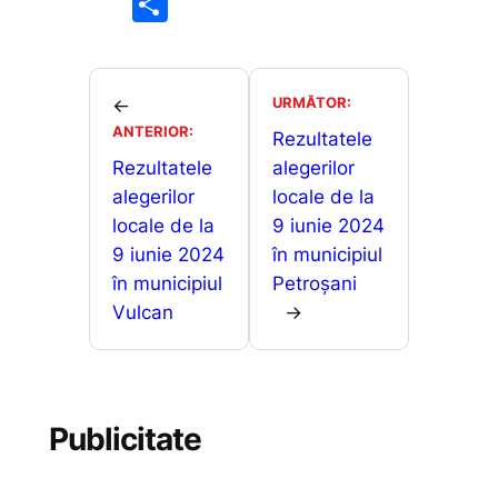
P
c
ai
at
s
ar
e
l
s
s
ta
b
A
e
je
URMĂTOR:
←
o
p
n
ANTERIOR:
a
Rezultatele
o
p
g
Rezultatele
alegerilor
z
alegerilor
locale de la
k
er
ă
locale de la
9 iunie 2024
9 iunie 2024
în municipiul
în municipiul
Petroșani
Vulcan
→
Publicitate