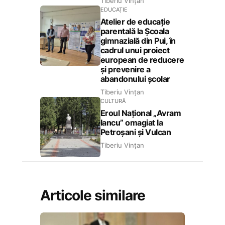
Tiberiu Vințan
EDUCAȚIE
Atelier de educație
parentală la Școala
gimnazială din Pui, în
cadrul unui proiect
european de reducere
și prevenire a
abandonului școlar
Tiberiu Vințan
CULTURĂ
Eroul Național „Avram
Iancu” omagiat la
Petroșani și Vulcan
Tiberiu Vințan
Articole similare