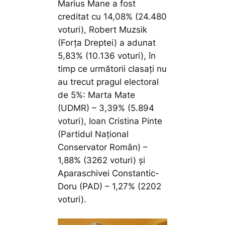
Marius Mane a fost
creditat cu 14,08% (24.480
voturi), Robert Muzsik
(Forța Dreptei) a adunat
5,83% (10.136 voturi), în
timp ce următorii clasați nu
au trecut pragul electoral
de 5%: Marta Mate
(UDMR) – 3,39% (5.894
voturi), Ioan Cristina Pinte
(Partidul Național
Conservator Român) –
1,88% (3262 voturi) și
Aparaschivei Constantic-
Doru (PAD) – 1,27% (2202
voturi).