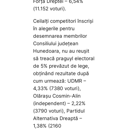
Forța Dreptei – 6,54%
(11.152 voturi).
Ceilalți competitori înscriși
în alegerile pentru
desemnarea membrilor
Consiliului județean
Hunedoara, nu au reușit
să treacă praguyl electoral
de 5% prevăzut de lege,
obținând rezultate după
cum urmează: UDMR –
4,33% (7380 voturi),
Olărașu Cosmin-Alin
(independent) – 2,22%
(3790 voturi), Partidul
Alternativa Dreaptă –
1,38% (2160