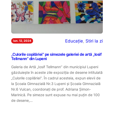
Educație
, 
Stiri la zi
iun. 12, 2024
„Culorile copilăriei” pe simezele galeriei de artă „Iosif
Tellmann” din Lupeni
Galeria de Artă „Iosif Tellmann’’ din municipiul Lupeni
găzduieşte în aceste zile expoziţia de desene intitulată
„Culorile copilăriei’’. În cadrul acesteia, expun elevii de
la Şcoala Gimnazială Nr.3 Lupeni şi Şcoala Gimnazială
Nr.6 Vulcan, coordonați de prof. Adriana Şimon-
Marinică. Pe simeze sunt expuse nu mai puțin de 100
de desene,…