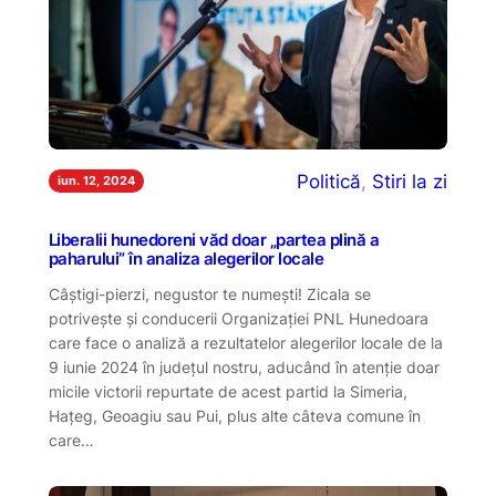
Politică
, 
Stiri la zi
iun. 12, 2024
Liberalii hunedoreni văd doar „partea plină a
paharului” în analiza alegerilor locale
Câștigi-pierzi, negustor te numești! Zicala se
potrivește și conducerii Organizației PNL Hunedoara
care face o analiză a rezultatelor alegerilor locale de la
9 iunie 2024 în județul nostru, aducând în atenție doar
micile victorii repurtate de acest partid la Simeria,
Hațeg, Geoagiu sau Pui, plus alte câteva comune în
care…