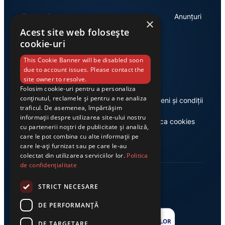
Economie
Anunțuri
×
Acest site web folosește
cookie-uri
Link-uri utile
This Cookie Banner will be disabled soon
due to account issues. Please contact the
site owner to resolve.
Folosim cookie-uri pentru a personaliza
conținutul, reclamele și pentru a ne analiza
Despre noi
Termeni și condiții
traficul. De asemenea, împărtășim
informații despre utilizarea site-ului nostru
Casa de editură Exclusiv
Politica cookies
cu partenerii noștri de publicitate și analiză,
care le pot combina cu alte informații pe
care le-ați furnizat sau pe care le-au
colectat din utilizarea serviciilor lor.
Politica
de confidențialitate
STRICT NECESARE
DE PERFORMANȚĂ
DE TARGETARE