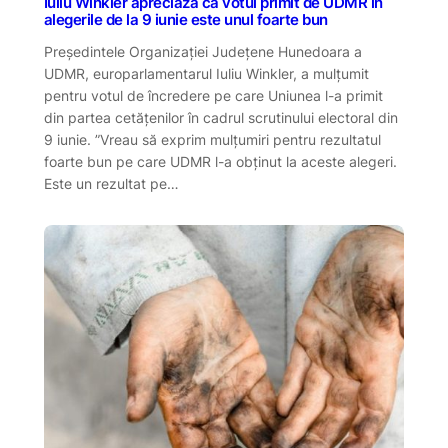
Iuliu Winkler apreciază că votul primit de UDMR în
alegerile de la 9 iunie este unul foarte bun
Președintele Organizației Județene Hunedoara a
UDMR, europarlamentarul Iuliu Winkler, a mulțumit
pentru votul de încredere pe care Uniunea l-a primit
din partea cetățenilor în cadrul scrutinului electoral din
9 iunie. ”Vreau să exprim mulțumiri pentru rezultatul
foarte bun pe care UDMR l-a obținut la aceste alegeri.
Este un rezultat pe…