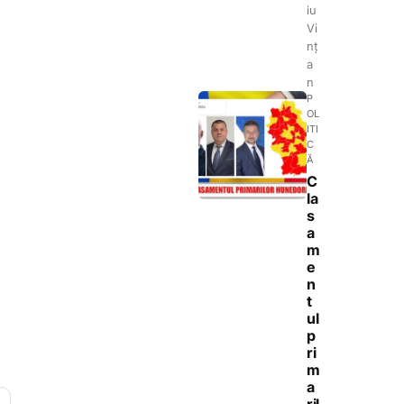
iu
Vi
nț
a
n
P
OL
ITI
C
Ă
C
la
s
a
m
e
n
t
ul
p
ri
m
a
ril