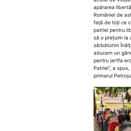
apărarea libertăț
României de astă
față de toți ce 
patriei pentru l
să o prețuim la 
sărbătorim Înălţ
aducem un gând 
pentru jertfa er
Patriei”,
a spus, 
primarul Petroșa