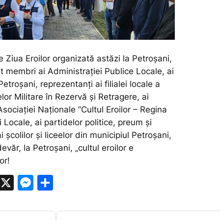
Ziua Eroilor organizată astăzi la Petroșani,
t membri ai Administrației Publice Locale, ai
Petroșani, reprezentanți ai filialei locale a
lor Militare în Rezervă și Retragere, ai
 Asociației Naționale ”Cultul Eroilor – Regina
ei Locale, ai partidelor politice, preum și
 școlilor și liceelor din municipiul Petroșani,
evăr, la Petroșani, „cultul eroilor e
or!
W
X
M
P
h
e
ar
at
s
ta