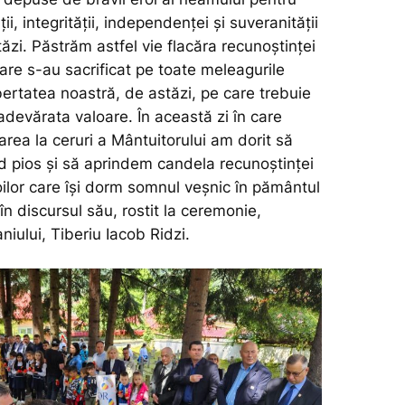
ii, integrității, independenței și suveranității
zi. Păstrăm astfel vie flacăra recunoștinței
care s-au sacrificat pe toate meleagurile
ibertatea noastră, de astăzi, pe care trebuie
adevărata valoare. În această zi în care
area la ceruri a Mântuitorului am dorit să
pios şi să aprindem candela recunoştinţei
oilor care îşi dorm somnul veşnic în pământul
în discursul său, rostit la ceremonie,
niului, Tiberiu Iacob Ridzi.