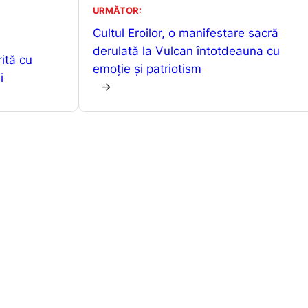
s
s
je
URMĂTOR:
A
e
a
Cultul Eroilor, o manifestare sacră
p
n
z
derulată la Vulcan întotdeauna cu
rită cu
emoție și patriotism
p
g
ă
i
→
er