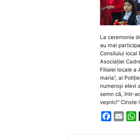
La ceremonia de 
au mai participa
Consilului local 
Asociației Cadre
Filialei locale a
maria”, ai Poliți
numeroși elevi ai
semn că, într-ad
veșnic!” Cinste l
F
E
a
m
c
ai