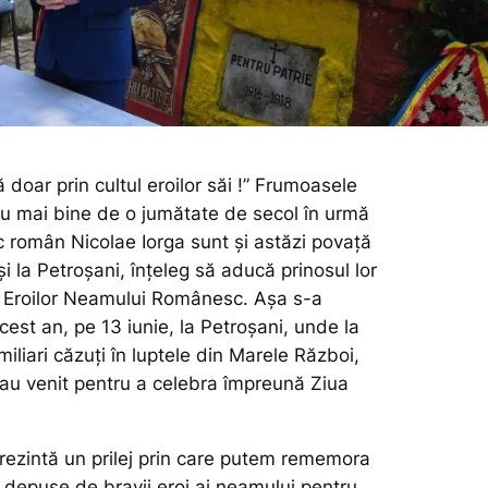
doar prin cultul eroilor săi !”
Frumoasele
 cu mai bine de o jumătate de secol în urmă
ric român Nicolae Iorga sunt și astăzi povață
și la Petroșani, înțeleg să aducă prinosul lor
 Eroilor Neamului Românesc. Așa s-a
acest an, pe 13 iunie, la Petroșani, unde la
 miliari căzuți în luptele din Marele Război,
au venit pentru a celebra împreună Ziua
prezintă un prilej prin care putem rememora
e depuse de bravii eroi ai neamului pentru