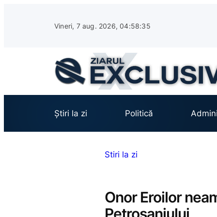
Sari
la
Vineri, 7 aug. 2026, 04:58:36
conținut
Știri la zi
Politică
Admini
Stiri la zi
Onor Eroilor nea
Petroșaniului