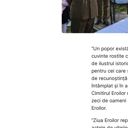
”Un popor există 
cuvinte rostite
de ilustrul isto
pentru cei care 
de recunoștință
întâmplat și în 
Cimitirul Eroilor
zeci de oameni 
Eroilor.
”Ziua Eroilor re
actele de viteji