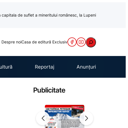
 capitala de suflet a mineritului românesc, la Lupeni
Caută
Despre noi
Casa de editură Exclusiv
ultură
Reportaj
Anunțuri
Publicitate