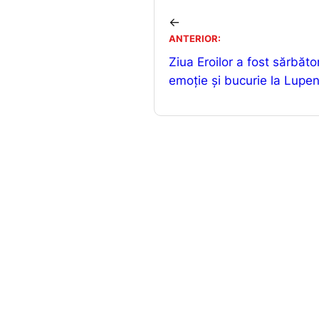
e
l
←
b
ANTERIOR:
o
Ziua Eroilor a fost sărbăto
o
emoție și bucurie la Lupen
k