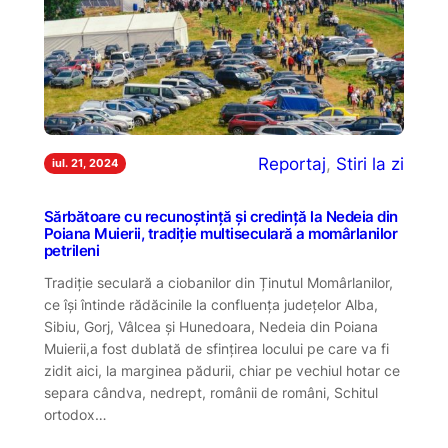
Reportaj
, 
Stiri la zi
iul. 21, 2024
Sărbătoare cu recunoștință și credință la Nedeia din
Poiana Muierii, tradiție multiseculară a momârlanilor
petrileni
Tradiție seculară a ciobanilor din Ținutul Momârlanilor,
ce își întinde rădăcinile la confluența județelor Alba,
Sibiu, Gorj, Vâlcea și Hunedoara, Nedeia din Poiana
Muierii,a fost dublată de sfințirea locului pe care va fi
zidit aici, la marginea pădurii, chiar pe vechiul hotar ce
separa cândva, nedrept, românii de români, Schitul
ortodox…