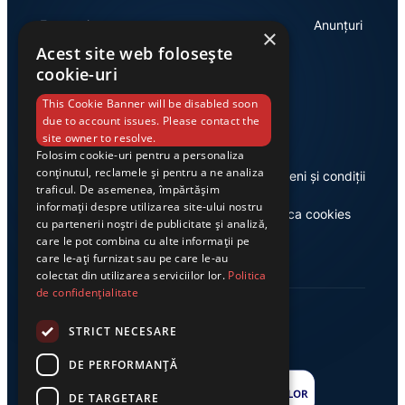
Economie
Anunțuri
×
Acest site web folosește
cookie-uri
Link-uri utile
This Cookie Banner will be disabled soon
due to account issues. Please contact the
site owner to resolve.
Folosim cookie-uri pentru a personaliza
conținutul, reclamele și pentru a ne analiza
Despre noi
Termeni și condiții
traficul. De asemenea, împărtășim
informații despre utilizarea site-ului nostru
Casa de editură Exclusiv
Politica cookies
cu partenerii noștri de publicitate și analiză,
care le pot combina cu alte informații pe
care le-ați furnizat sau pe care le-au
colectat din utilizarea serviciilor lor.
Politica
de confidențialitate
STRICT NECESARE
DE PERFORMANȚĂ
DE TARGETARE