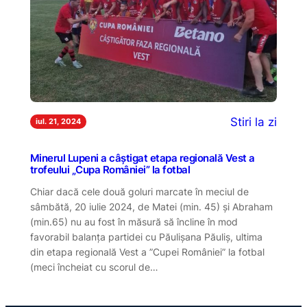
Stiri la zi
iul. 21, 2024
Minerul Lupeni a câștigat etapa regională Vest a
trofeului „Cupa României” la fotbal
Chiar dacă cele două goluri marcate în meciul de
sâmbătă, 20 iulie 2024, de Matei (min. 45) și Abraham
(min.65) nu au fost în măsură să încline în mod
favorabil balanța partidei cu Păulișana Păuliș, ultima
din etapa regională Vest a ”Cupei României” la fotbal
(meci încheiat cu scorul de…