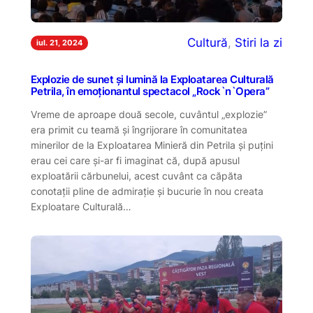
Cultură
, 
Stiri la zi
iul. 21, 2024
Explozie de sunet și lumină la Exploatarea Culturală
Petrila, în emoționantul spectacol „Rock`n`Opera”
Vreme de aproape două secole, cuvântul „explozie”
era primit cu teamă și îngrijorare în comunitatea
minerilor de la Exploatarea Minieră din Petrila și puțini
erau cei care și-ar fi imaginat că, după apusul
exploatării cărbunelui, acest cuvânt ca căpăta
conotații pline de admirație și bucurie în nou creata
Exploatare Culturală…