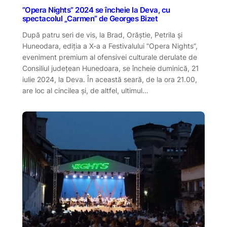
”Opera Nights” 2024 se încheie la Deva, cu
spectacolul „Carmen” de Georges Bizet
După patru seri de vis, la Brad, Orăștie, Petrila și
Huneodara, ediția a X-a a Festivalului ”Opera Nights”,
eveniment premium al ofensivei culturale derulate de
Consiliul județean Hunedoara, se încheie duminică, 21
iulie 2024, la Deva. În această seară, de la ora 21.00,
are loc al cincilea și, de altfel, ultimul…