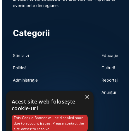
evenimente din regiune.
Categorii
Știri la zi
Educație
Politică
Cultură
Administrație
Reportaj
Economie
Anunțuri
×
Acest site web folosește
cookie-uri
Link-uri utile
This Cookie Banner will be disabled soon
due to account issues. Please contact the
site owner to resolve.