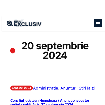
Sari
la
conținut
20 septembrie
2024
Administrație
, 
Anunțuri
, 
Stiri la zi
sept. 20, 2024
Consiliul județean Hunedoara / Anunț convocator
ședința publică din 27 septembrie 2024