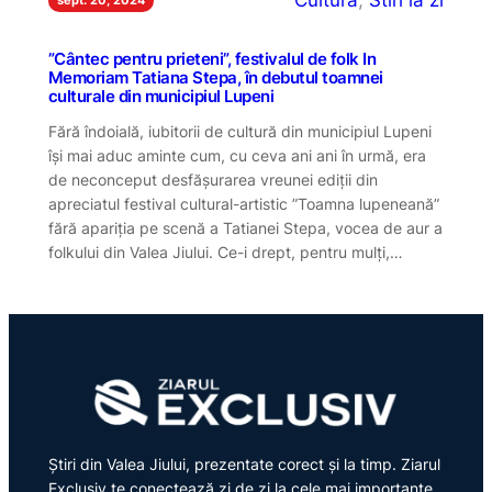
Cultură
, 
Stiri la zi
”Cântec pentru prieteni”, festivalul de folk In
Memoriam Tatiana Stepa, în debutul toamnei
culturale din municipiul Lupeni
Fără îndoială, iubitorii de cultură din municipiul Lupeni
își mai aduc aminte cum, cu ceva ani ani în urmă, era
de neconceput desfășurarea vreunei ediții din
apreciatul festival cultural-artistic ”Toamna lupeneană”
fără apariția pe scenă a Tatianei Stepa, vocea de aur a
folkului din Valea Jiului. Ce-i drept, pentru mulți,…
Știri din Valea Jiului, prezentate corect și la timp. Ziarul
Exclusiv te conectează zi de zi la cele mai importante