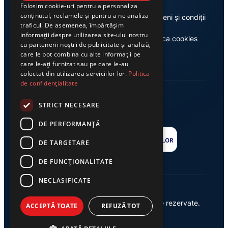
Folosim cookie-uri pentru a personaliza
conținutul, reclamele și pentru a ne analiza
Despre noi
Termeni și condiții
traficul. De asemenea, împărtășim
informații despre utilizarea site-ului nostru
Casa de editură Exclusiv
Politica cookies
cu partenerii noștri de publicitate și analiză,
care le pot combina cu alte informații pe
care le-ați furnizat sau pe care le-au
colectat din utilizarea serviciilor lor.
Politica
de confidențialitate
STRICT NECESARE
DE PERFORMANȚĂ
DE TARGETARE
DE FUNCŢIONALITATE
NECLASIFICATE
© 2026 Ziarul Exclusiv – Toate drepturile rezervate.
ACCEPTĂ TOATE
REFUZĂ TOT
Powered by {
AW
}