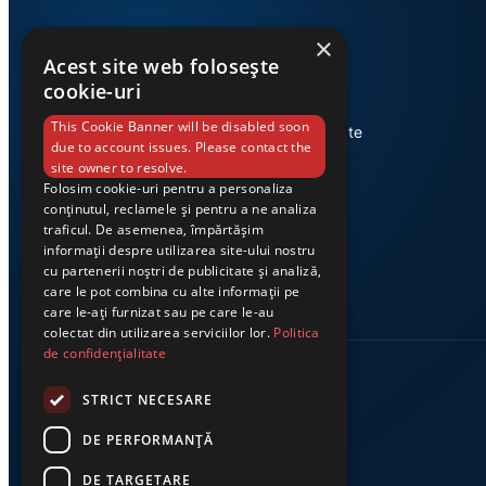
×
Acest site web folosește
cookie-uri
Știri din Valea Jiului, prezentate
This Cookie Banner will be disabled soon
corect și la timp. Ziarul Exclusiv te
due to account issues. Please contact the
conectează zi de zi la cele mai
site owner to resolve.
importante evenimente din
Folosim cookie-uri pentru a personaliza
regiune.
conținutul, reclamele și pentru a ne analiza
traficul. De asemenea, împărtășim
informații despre utilizarea site-ului nostru
cu partenerii noștri de publicitate și analiză,
care le pot combina cu alte informații pe
care le-ați furnizat sau pe care le-au
colectat din utilizarea serviciilor lor.
Politica
de confidențialitate
STRICT NECESARE
DE PERFORMANȚĂ
DE TARGETARE