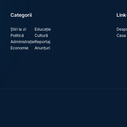
Categorii
Link-
Știri la zi
Educație
Despr
Politică
Cultură
Casa 
Administrație
Reportaj
Economie
Anunțuri