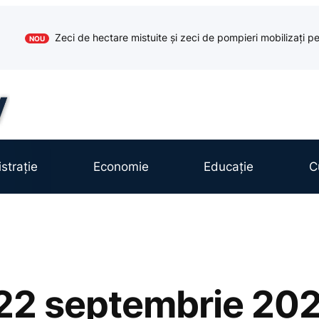
Zeci de hectare mistuite și zeci de pompieri mobilizați pe
NOU
strație
Economie
Educație
C
22 septembrie 20