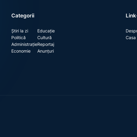
Categorii
Link-
Știri la zi
Educație
Despr
Politică
Cultură
Casa 
Administrație
Reportaj
Economie
Anunțuri