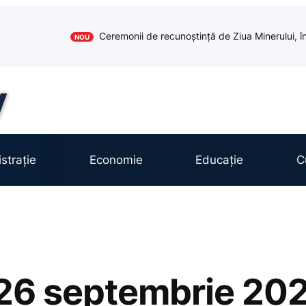
Ceremonii de recunoștință de Ziua Minerului, în
NOU
strație
Economie
Educație
C
26 septembrie 20