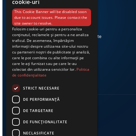
cookie-uri
This Cookie Banner will be disabled soon
due to account issues. Please contact the
site owner to resolve.
Folosim cookie-uri pentru a personaliza
Știri din Valea Jiului, prezentate
conținutul, reclamele și pentru a ne analiza
corect și la timp. Ziarul Exclusiv te
traficul. De asemenea, împărtășim
conectează zi de zi la cele mai
informații despre utilizarea site-ului nostru
importante evenimente din
cu partenerii noștri de publicitate și analiză,
regiune.
care le pot combina cu alte informații pe
care le-ați furnizat sau pe care le-au
colectat din utilizarea serviciilor lor.
Politica
de confidențialitate
STRICT NECESARE
DE PERFORMANȚĂ
DE TARGETARE
DE FUNCŢIONALITATE
NECLASIFICATE