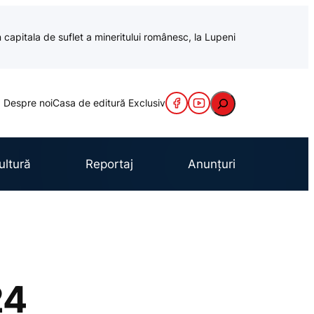
 capitala de suflet a mineritului românesc, la Lupeni
Caută
Despre noi
Casa de editură Exclusiv
ultură
Reportaj
Anunțuri
24