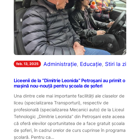
Administrație
, 
Educație
, 
Stiri la zi
feb. 13, 2025
Liceenii de la ”Dimitrie Leonida” Petroșani au primit o
mașină nou-nouță pentru școala de șoferi
Una dintre cele mai importante facilități ale claselor de
liceu (specializarea Transporturi), respectiv de
profesională (specializarea Mecanici auto) de la Liceul
Tehnologic „Dimitrie Leonida” din Petroșani este aceea
că oferă elevilor oportunitatea de a face gratuit școala
de șoferi, în cadrul orelor de curs cuprinse în programa
școlară. Pentru ca…