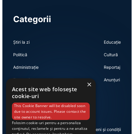
Categorii
Știri la zi
Educație
Politică
Cultură
Administrație
Reportaj
Economie
Anunțuri
×
Acest site web folosește
cookie-uri
Link-uri utile
This Cookie Banner will be disabled soon
due to account issues. Please contact the
site owner to resolve.
Folosim cookie-uri pentru a personaliza
conținutul, reclamele și pentru a ne analiza
Despre noi
Termeni și condiții