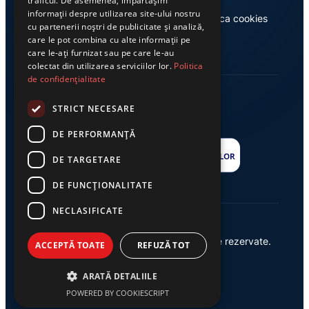
traficul. De asemenea, împărtășim
informații despre utilizarea site-ului nostru
Casa de editură Exclusiv
Politica cookies
cu partenerii noștri de publicitate și analiză,
care le pot combina cu alte informații pe
care le-ați furnizat sau pe care le-au
colectat din utilizarea serviciilor lor.
Politica
de confidențialitate
STRICT NECESARE
DE PERFORMANȚĂ
DE TARGETARE
DE FUNCŢIONALITATE
NECLASIFICATE
© 2026 Ziarul Exclusiv – Toate drepturile rezervate.
ACCEPTĂ TOATE
REFUZĂ TOT
Powered by {
AW
}
ARATĂ DETALIILE
POWERED BY COOKIESCRIPT