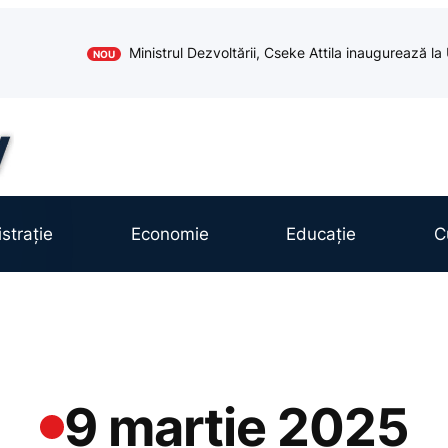
Ministrul Dezvoltării, Cseke Attila inaugurează l
NOU
strație
Economie
Educație
C
9 martie 2025