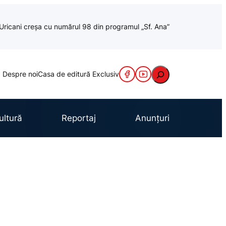
a Uricani creșa cu numărul 98 din programul „Sf. Ana”
Caută
Despre noi
Casa de editură Exclusiv
ultură
Reportaj
Anunțuri