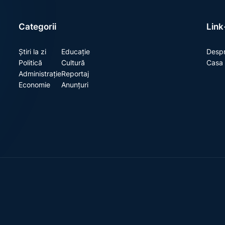
Categorii
Link-
Știri la zi
Educație
Despr
Politică
Cultură
Casa 
Administrație
Reportaj
Economie
Anunțuri