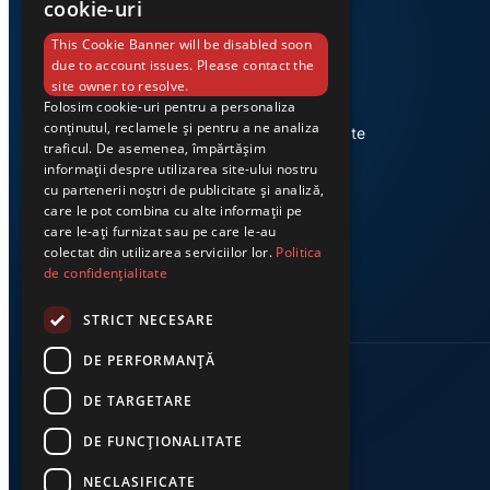
cookie-uri
This Cookie Banner will be disabled soon
due to account issues. Please contact the
site owner to resolve.
Folosim cookie-uri pentru a personaliza
Știri din Valea Jiului, prezentate
conținutul, reclamele și pentru a ne analiza
corect și la timp. Ziarul Exclusiv te
traficul. De asemenea, împărtășim
conectează zi de zi la cele mai
informații despre utilizarea site-ului nostru
importante evenimente din
cu partenerii noștri de publicitate și analiză,
regiune.
care le pot combina cu alte informații pe
care le-ați furnizat sau pe care le-au
colectat din utilizarea serviciilor lor.
Politica
de confidențialitate
STRICT NECESARE
DE PERFORMANȚĂ
DE TARGETARE
DE FUNCŢIONALITATE
NECLASIFICATE