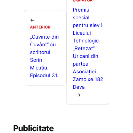
b
A
e
je
URMĂTOR:
o
p
n
a
Premiu
o
p
g
special
z
←
pentru elevii
k
er
ANTERIOR:
ă
Liceului
„Cuvinte din
Tehnologic
Cuvânt” cu
„Retezat”
scriitorul
Uricani din
Sorin
partea
Micuțiu.
Asociației
Episodul 31.
Zamolxe 182
Deva
→
Publicitate