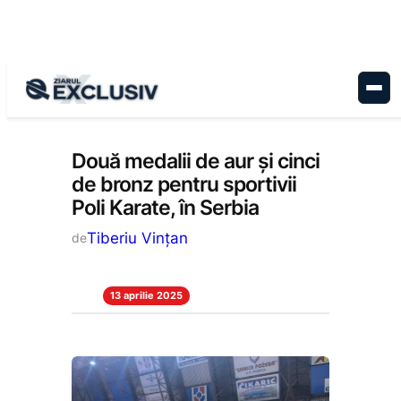
Sari
la
conținut
Stiri la zi
Două medalii de aur și cinci
de bronz pentru sportivii
Poli Karate, în Serbia
Tiberiu Vințan
de
13 aprilie 2025