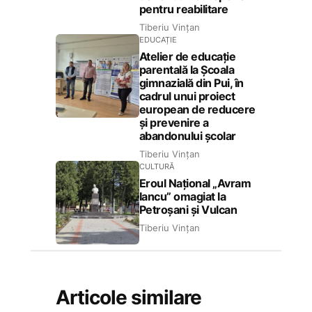
pentru reabilitare
Tiberiu Vințan
EDUCAȚIE
Atelier de educație
parentală la Școala
gimnazială din Pui, în
cadrul unui proiect
european de reducere
și prevenire a
abandonului școlar
Tiberiu Vințan
CULTURĂ
Eroul Național „Avram
Iancu” omagiat la
Petroșani și Vulcan
Tiberiu Vințan
Articole similare