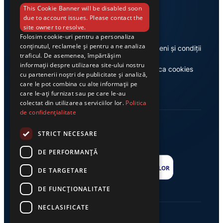
Link-uri utile
This Cookie Banner will be disabled soon
due to account issues. Please contact the
site owner to resolve.
Folosim cookie-uri pentru a personaliza
conținutul, reclamele și pentru a ne analiza
Despre noi
Termeni și condiții
traficul. De asemenea, împărtășim
informații despre utilizarea site-ului nostru
Casa de editură Exclusiv
Politica cookies
cu partenerii noștri de publicitate și analiză,
care le pot combina cu alte informații pe
care le-ați furnizat sau pe care le-au
colectat din utilizarea serviciilor lor.
Politica
de confidențialitate
STRICT NECESARE
DE PERFORMANȚĂ
DE TARGETARE
DE FUNCŢIONALITATE
NECLASIFICATE