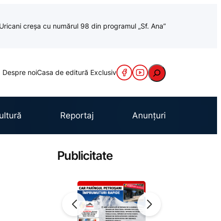
a Uricani creșa cu numărul 98 din programul „Sf. Ana”
Caută
Despre noi
Casa de editură Exclusiv
ultură
Reportaj
Anunțuri
Publicitate