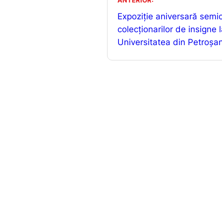
b
ANTERIOR:
o
Expoziție aniversară semi
o
colecționarilor de insigne 
Universitatea din Petroșan
k