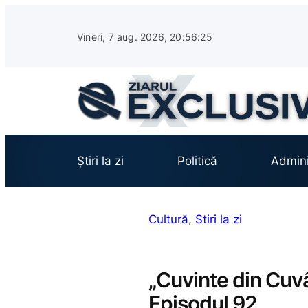
Sari
la
Vineri, 7 aug. 2026, 20:56:26
conținut
Știri la zi
Politică
Admini
Cultură
, 
Stiri la zi
„Cuvinte din Cuvân
Episodul 92