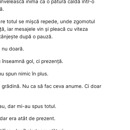
învelească inima ca o pătură caldă într-o
ă.
care totul se mișcă repede, unde zgomotul
ă, iar mesajele vin și pleacă cu viteza
l tânjește după o pauză.
ă nu doară.
u înseamnă gol, ci prezență.
u spun nimic în plus.
în grădină. Nu ca să fac ceva anume. Ci doar
au, dar mi-au spus totul.
 dar era atât de prezent.