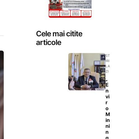
Cele mai citite
articole
ST
IRI
LA
ZI
„
E
n
vi
r
o
M
in
ni
n
g