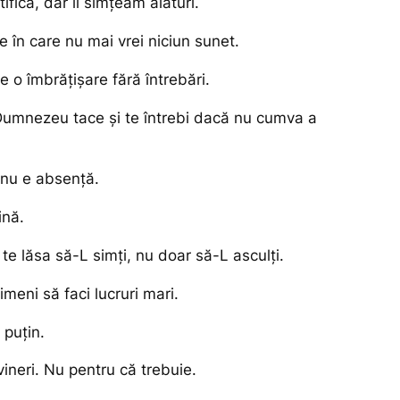
ifica, dar îl simțeam alături.
le în care nu mai vrei niciun sunet.
e o îmbrățișare fără întrebări.
Dumnezeu tace și te întrebi dacă nu cumva a
 nu e absență.
ină.
 te lăsa să-L simți, nu doar să-L asculți.
imeni să faci lucruri mari.
 puțin.
ineri. Nu pentru că trebuie.