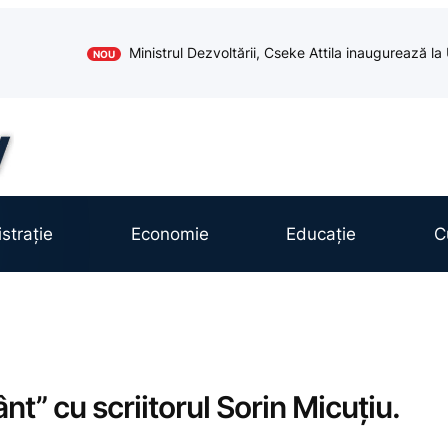
Ministrul Dezvoltării, Cseke Attila inaugurează l
NOU
strație
Economie
Educație
C
t” cu scriitorul Sorin Micuțiu.