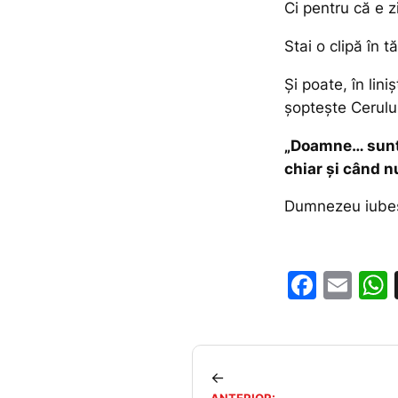
Ci pentru că e z
Stai o clipă în t
Și poate, în lin
șoptește Cerului
„Doamne… sunt 
chiar și când n
Dumnezeu iubeș
F
E
a
m
c
ai
e
l
←