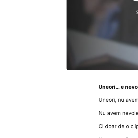
Uneori… e nevo
Uneori, nu avem
Nu avem nevoie d
Ci doar de o cl