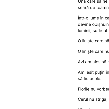
Una care să ne 
seară de toamn
Într-o lume în 
devine obișnuinț
luminii, sufletu
O liniște care s
O liniște care n
Azi am ales să n
Am ieșit puțin 
să fiu acolo.
Florile nu vorbe
Cerul nu striga,