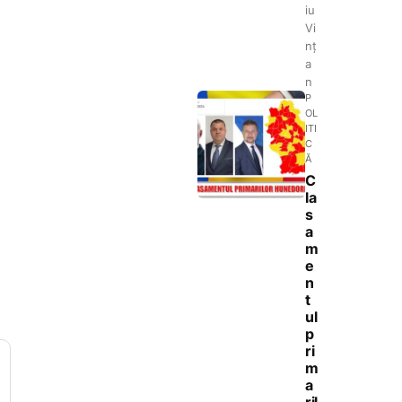
iu
Vi
nț
a
n
P
OL
ITI
C
Ă
C
la
s
a
m
e
n
t
ul
p
ri
m
a
ril