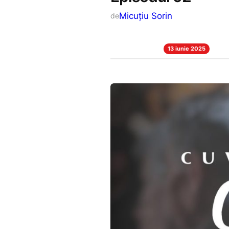
Micuțiu Sorin
de
13 iunie 2025