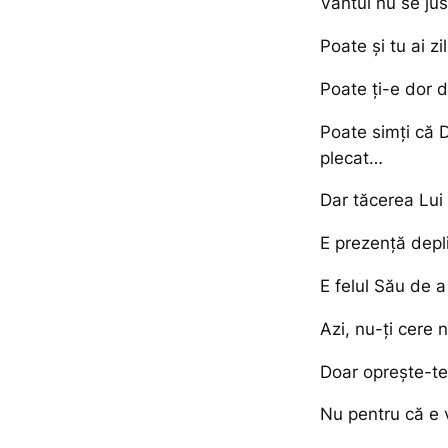
Vântul nu se just
Poate și tu ai zi
Poate ți-e dor d
Poate simți că 
plecat…
Dar tăcerea Lui
E prezență depl
E felul Său de a
Azi, nu-ți cere n
Doar oprește-te
Nu pentru că e v