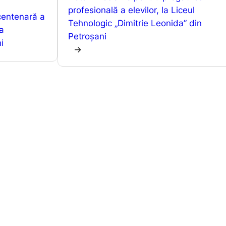
A
e
a
profesională a elevilor, la Liceul
p
n
z
centenară a
Tehnologic „Dimitrie Leonida” din
p
g
ă
la
Petroșani
i
er
→