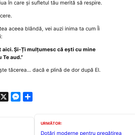
iua în care și sufletul tău merită să respire.
ăcere.
iștea aceea blândă, vei auzi inima ta cum Îi
:
aici. Și-Ți mulțumesc că ești cu mine
u Te aud.”
te tăcerea… dacă e plină de dor după El.
W
X
M
P
h
e
ar
at
s
ta
s
s
je
URMĂTOR:
Dotări moderne pentru pregătirea