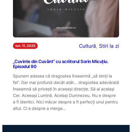
Cultură
, 
Stiri la zi
iun. 11, 2025
„Cuvinte din Cuvânt” cu scriitorul Sorin Micuțiu.
Episodul 90
Spunem adesea că dragostea înseamnă „să simți la
fel”. Dar mai profund decât atât… dragostea adevărată
înseamnă să privești în aceeași direcție. Să ai același
Cer. Aceeași Lumină. Același Dumnezeu. Nu e despre
a fi identici. Nici măcar despre a fi perfecți unul pentru
altul. Ci e despre a merge…