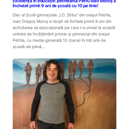
Excelență în educație: petrileanul Petru Ioan Moruș a
încheiat primii 9 ani de școală cu 10 pe linie!
Elev al Școlii gimnaziale „I.D. Sîrbu” din orașul Petrila,
Ioan Dragoș Moruș a reușit să încheie primii 9 ani din
activitatea sa educațională pe care i-a urmat la acastă
unitate de învățământ primar și gimnazial din orașul
Petrila, cu media generală 10 (zece) în toți anii de
școală de până…