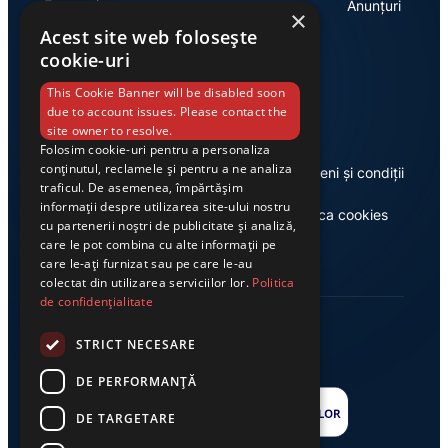
Economie
Anunțuri
×
Acest site web folosește
cookie-uri
Link-uri utile
This Cookie Banner will be disabled soon
due to account issues. Please contact the
site owner to resolve.
Folosim cookie-uri pentru a personaliza
conținutul, reclamele și pentru a ne analiza
Despre noi
Termeni și condiții
traficul. De asemenea, împărtășim
informații despre utilizarea site-ului nostru
Casa de editură Exclusiv
Politica cookies
cu partenerii noștri de publicitate și analiză,
care le pot combina cu alte informații pe
care le-ați furnizat sau pe care le-au
colectat din utilizarea serviciilor lor.
Politica
de confidențialitate
STRICT NECESARE
DE PERFORMANȚĂ
DE TARGETARE