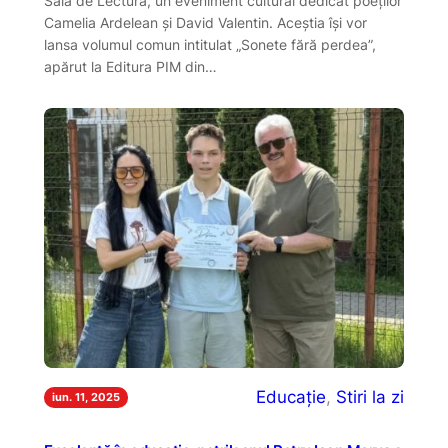
Sala de Lectură, un eveniment cultural dedicat poeților
Camelia Ardelean și David Valentin. Aceștia își vor
lansa volumul comun intitulat „Sonete fără perdea”,
apărut la Editura PIM din…
Educație
, 
Stiri la zi
iun. 11, 2025