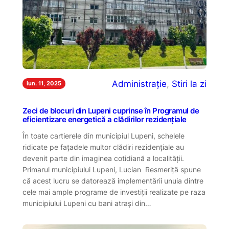
Administrație
, 
Stiri la zi
iun. 11, 2025
Zeci de blocuri din Lupeni cuprinse în Programul de
eficientizare energetică a clădirilor rezidențiale
În toate cartierele din municipiul Lupeni, schelele
ridicate pe fațadele multor clădiri rezidențiale au
devenit parte din imaginea cotidiană a localității.
Primarul municipiului Lupeni, Lucian Resmeriță spune
că acest lucru se datorează implementării unuia dintre
cele mai ample programe de investiții realizate pe raza
municipiului Lupeni cu bani atrași din…