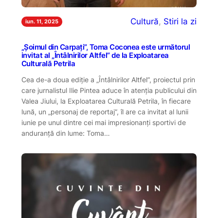
Cultură
, 
Stiri la zi
iun. 11, 2025
„Șoimul din Carpați”, Toma Coconea este următorul
invitat al „Întâlnirilor Altfel” de la Exploatarea
Culturală Petrila
Cea de-a doua ediție a „Întâlnirilor Altfel”, proiectul prin
care jurnalistul Ilie Pintea aduce în atenția publicului din
Valea Jiului, la Exploatarea Culturală Petrila, în fiecare
lună, un „personaj de reportaj”, îl are ca invitat al lunii
iunie pe unul dintre cei mai impresionanți sportivi de
anduranță din lume: Toma…