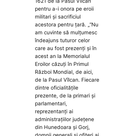
1621 de la Pasul Vîlcan
pentru a-i onora pe eroii
militari și sacrificiul
acestora pentru țară. „
”Nu
am cuvinte să mulțumesc
îndeajuns tuturor celor
care au fost prezenți și în
acest an la Memorialul
Eroilor căzuți în Primul
Război Mondial, de aici,
de la Pasul Vîlcan. Fiecare
dintre oficialitățile
prezente, de la primari și
parlamentari,
reprezentanți ai
administrațiilor județene
din Hunedoara și Gorj,
domnii generali și ofițeri ai