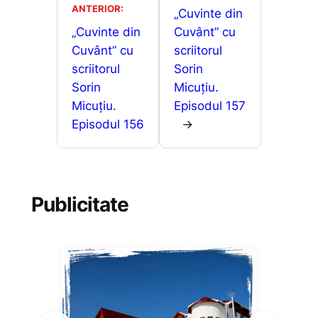
o
p
n
ANTERIOR:
a
„Cuvinte din
o
p
g
„Cuvinte din
Cuvânt” cu
z
Cuvânt” cu
scriitorul
k
er
ă
scriitorul
Sorin
Sorin
Micuțiu.
Micuțiu.
Episodul 157
Episodul 156
→
Publicitate