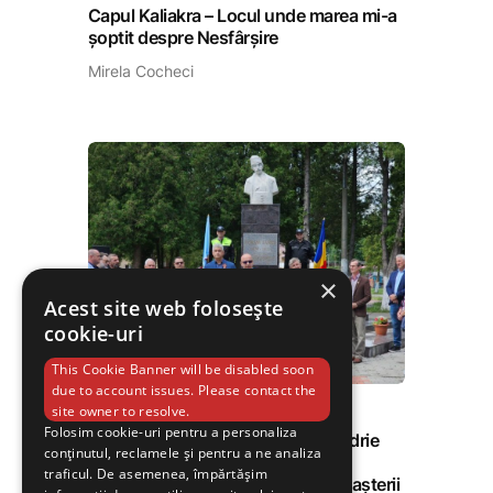
Capul Kaliakra – Locul unde marea mi-a
șoptit despre Nesfârșire
Mirela Cocheci
×
Acest site web folosește
cookie-uri
16 iun. 2026
This Cookie Banner will be disabled soon
due to account issues. Please contact the
site owner to resolve.
REPORTAJ
Folosim cookie-uri pentru a personaliza
Momente pline de respect și mândrie
conținutul, reclamele și pentru a ne analiza
națională la Vulcan, în cadrul
traficul. De asemenea, împărtășim
evenimentului dedicat celebrării nașterii