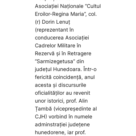
Asociației Naționale ”Cultul
Eroilor-Regina Maria”, col.
(r) Dorin Lenuț
(reprezentant în
conducerea Asociației
Cadrelor Militare în
Rezervă și în Retragere
”Sarmizegetusa” din
județul Hunedoara. Într-o
fericită coincidență, anul
acesta și discursurile
oficialităților au revenit
unor istorici, prof. Alin
Țambă (vicepreședinte al
CJH) vorbind în numele
adminstrației județene
hunedorene, iar prof.