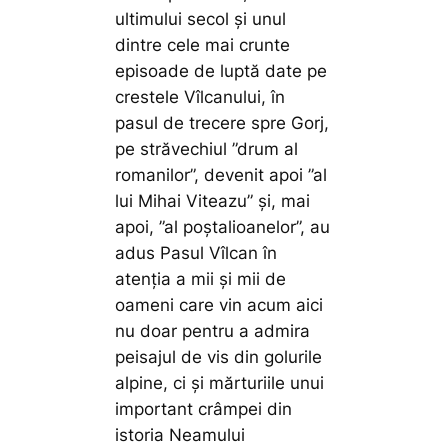
ultimului secol și unul
dintre cele mai crunte
episoade de luptă date pe
crestele Vîlcanului, în
pasul de trecere spre Gorj,
pe străvechiul ”drum al
romanilor”, devenit apoi ”al
lui Mihai Viteazu” și, mai
apoi, ”al poștalioanelor”, au
adus Pasul Vîlcan în
atenția a mii și mii de
oameni care vin acum aici
nu doar pentru a admira
peisajul de vis din golurile
alpine, ci și mărturiile unui
important crâmpei din
istoria Neamului