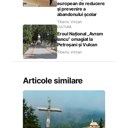
european de reducere
și prevenire a
abandonului școlar
Tiberiu Vințan
CULTURĂ
Eroul Național „Avram
Iancu” omagiat la
Petroșani și Vulcan
Tiberiu Vințan
Articole similare