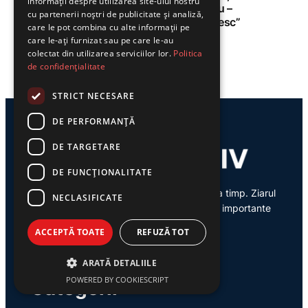
informații despre utilizarea site-ului nostru
Crăișorului Munților: „Avram Iancu –
cu partenerii noștri de publicitate și analiză,
model de erou al neamului românesc”
care le pot combina cu alte informații pe
care le-ați furnizat sau pe care le-au
Tiberiu Vințan
colectat din utilizarea serviciilor lor.
Politica
de confidențialitate
STRICT NECESARE
DE PERFORMANȚĂ
DE TARGETARE
DE FUNCŢIONALITATE
Știri din Valea Jiului, prezentate corect și la timp. Ziarul
NECLASIFICATE
Exclusiv te conectează zi de zi la cele mai importante
evenimente din regiune.
ACCEPTĂ TOATE
REFUZĂ TOT
ARATĂ DETALIILE
POWERED BY COOKIESCRIPT
Categorii