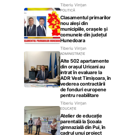
Tiberiu Vințan
POLITICĂ
Clasamentul primarilor
nou aleși din
municipiile, orașele și
comunele din județul
Hunedoara
Tiberiu Vințan
ADMINISTRAȚIE
Alte 502 apartamente
din orașul Uricani au
intrat în evaluare la
ADR Vest Timișoara, în
vederea contractării
de fonduri europene
pentru reabilitare
Tiberiu Vințan
EDUCAȚIE
Atelier de educație
parentală la Școala
gimnazială din Pui, în
cadrul unui proiect