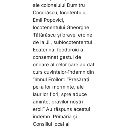
ale colonelului Dumitru
Cocorăscu, locotentului
Emil Popovici,
locotenentului Gheorghe
Tătărăscu și bravei eroine
de la Jii, sublocotententul
Ecaterina Teodoroiu a
consemnat gestul de
onoare al celor care au dat
curs cuvintelor-îndemn din
”Imnul Eroilor”: ”Presărați
pe-a lor morminte, ale
laurilor flori, spre aduce
aminte, bravilor noștri
eroi!” Au răspuns acestui
îndemn: Primăria și
Consiliul local al