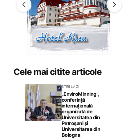
Cele mai citite articole
STIRI LA ZI
„EnviroMinning”,
conferință
internațională
organizată de
Universitatea din
Petroșani și
Universitarea din
Bologna