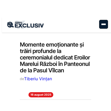
Sari
la
conținut
Reportaj
, 
Stiri la zi
Momente emoționante și
trăiri profunde la
ceremonialul dedicat Eroilor
Marelui Război în Panteonul
de la Pasul Vîlcan
Tiberiu Vințan
de
16 august 2025