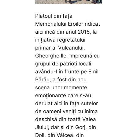
Platoul din fața
Memorialului Eroilor ridicat
aici încă din anul 2015, la
inițiativa regretatului
primar al Vulcanului,
Gheorghe Ile, împreună cu
grupul de patrioți locali
avându-l în frunte pe Emil
Părău, a fost din nou
scena unor momente
emoționante care s-au
derulat aici în fața sutelor
de oameni veniți cu inima
deschisă din toată Valea
Jiului, dar și din Gorj, din
Dolj, din Vâlcea, din