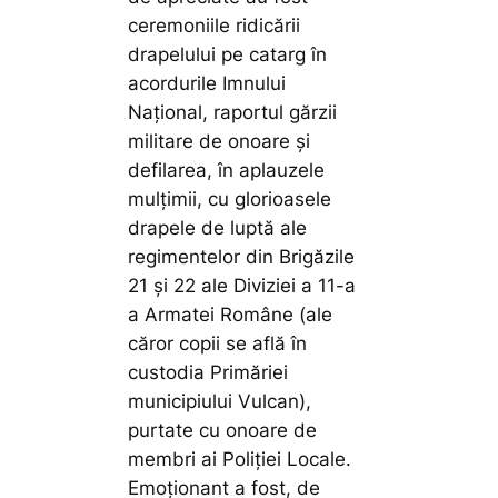
ceremoniile ridicării
drapelului pe catarg în
acordurile Imnului
Național, raportul gărzii
militare de onoare și
defilarea, în aplauzele
mulțimii, cu glorioasele
drapele de luptă ale
regimentelor din Brigăzile
21 și 22 ale Diviziei a 11-a
a Armatei Române (ale
căror copii se află în
custodia Primăriei
municipiului Vulcan),
purtate cu onoare de
membri ai Poliției Locale.
Emoționant a fost, de