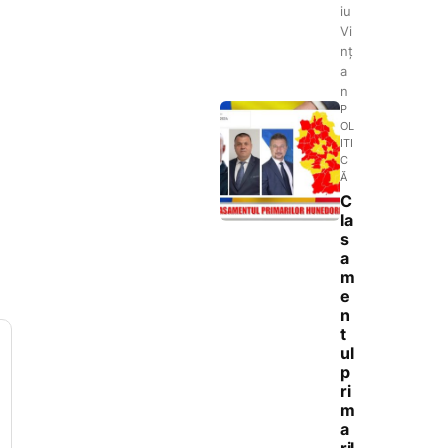
iu
Vi
nț
a
n
P
OL
ITI
C
Ă
C
la
s
a
m
e
n
t
ul
p
ri
m
a
ril