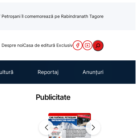
cu” Petroșani îl comemorează pe Rabindranath Tagore
Caută
Despre noi
Casa de editură Exclusiv
ultură
Reportaj
Anunțuri
Publicitate