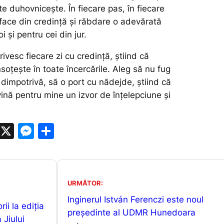
te duhovnicește. În fiecare pas, în fiecare
face din credință și răbdare o adevărată
 și pentru cei din jur.
rivesc fiecare zi cu credință, știind că
oțește în toate încercările. Aleg să nu fug
dimpotrivă, să o port cu nădejde, știind că
ină pentru mine un izvor de înțelepciune și
W
X
M
P
h
e
ar
at
s
ta
s
s
je
URMĂTOR:
A
e
a
Inginerul István Ferenczi este noul
rii la ediția
p
n
z
președinte al UDMR Hunedoara
 Jiului