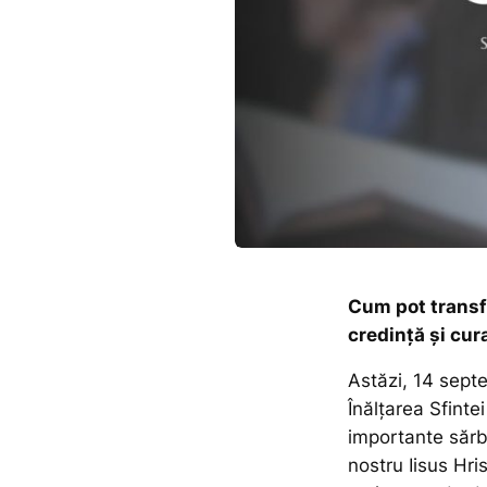
Cum pot transfo
credință și cur
Astăzi, 14 sept
Înălțarea Sfinte
importante sărb
nostru Iisus Hri