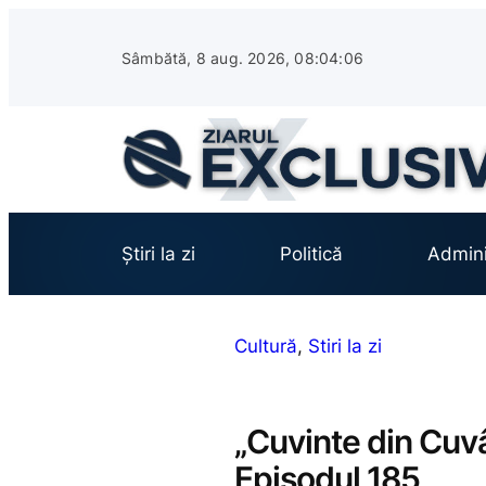
Sari
la
Sâmbătă, 8 aug. 2026, 08:04:07
conținut
Știri la zi
Politică
Admini
Cultură
, 
Stiri la zi
„Cuvinte din Cuvân
Episodul 185