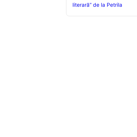
o
literară” de la Petrila
k