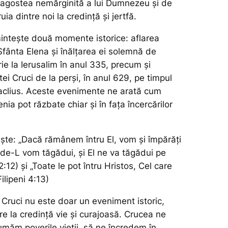
agostea nemărginită a lui Dumnezeu și de
ia dintre noi la credință și jertfă.
ntește două momente istorice: aflarea
Sfânta Elena și înălțarea ei solemnă de
e la Ierusalim în anul 335, precum și
tei Cruci de la perși, în anul 629, pe timpul
aclius. Aceste evenimente ne arată cum
enia pot răzbate chiar și în fața încercărilor
ește:
„Dacă rămânem întru El, vom şi împărăţi
 de-L vom tăgădui, şi El ne va tăgădui pe
2:12) și
„Toate le pot întru Hristos, Cel care
ilipeni 4:13)
i Cruci nu este doar un eveniment istoric,
e la credință vie și curajoasă. Crucea ne
umăm poverile vieții, să ne încredem în