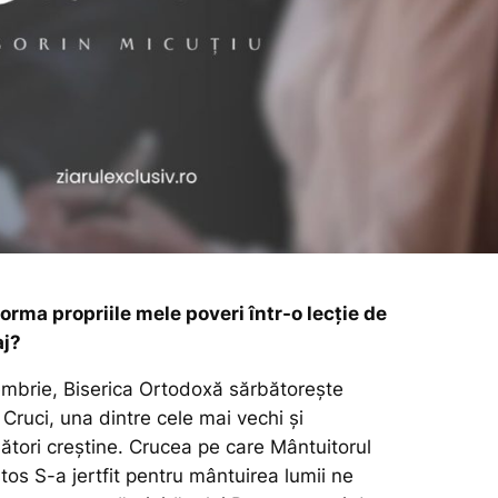
rma propriile mele poveri într-o lecție de
aj?
embrie, Biserica Ortodoxă sărbătorește
i Cruci, una dintre cele mai vechi și
ători creștine. Crucea pe care Mântuitorul
stos S-a jertfit pentru mântuirea lumii ne