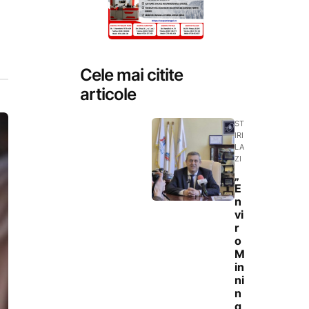
Cele mai citite
articole
ST
IRI
LA
ZI
„
E
n
vi
r
o
M
in
ni
n
g