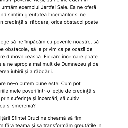
urmăm exemplul Jertfei Sale. Ea ne oferă
nd simțim greutatea încercărilor și ne
n credință și răbdare, orice obstacol poate
lege să ne împăcăm cu poverile noastre, să
pe obstacole, să le privim ca pe ocazii de
rire duhovnicească. Fiecare încercare poate
e a ne apropia mai mult de Dumnezeu și de
ea iubirii și a răbdării.
care ne-o putem pune este: Cum pot
iile mele poveri într-o lecție de credință și
rin suferințe și încercări, să cultiv
rea și smerenia?
țării Sfintei Cruci ne cheamă să fim
im fără teamă și să transformăm greutățile în