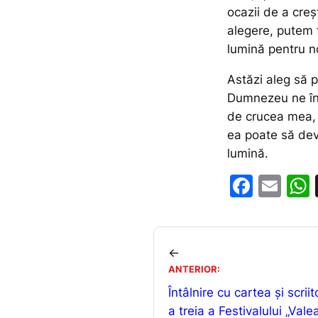
ocazii de a creș
alegere, putem 
lumină pentru noi
Astăzi aleg să p
Dumnezeu ne îns
de crucea mea, 
ea poate să dev
lumină.
F
E
a
m
c
ai
e
l
←
b
ANTERIOR:
Întâlnire cu cartea și scriito
o
a treia a Festivalului „Valea