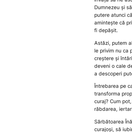
Dumnezeu și să 
putere atunci câ
amintește că pri
fi depășit.
Astăzi, putem a
le privim nu ca 
creștere și întă
deveni o cale d
a descoperi puter
Întrebarea pe 
transforma propr
curaj? Cum pot, p
răbdarea, ierta
Sărbătoarea Înăl
curajoși, să iub