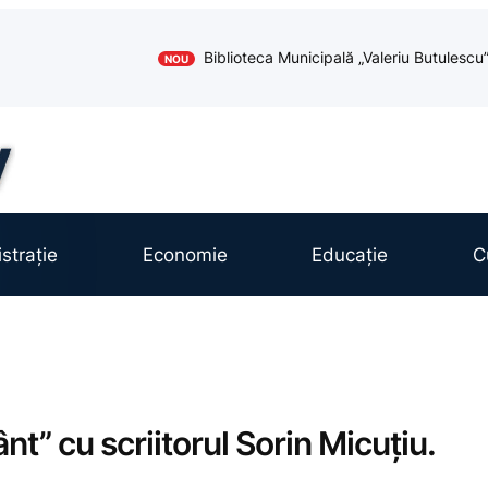
Biblioteca Municipală „Valeriu Butules
NOU
strație
Economie
Educație
C
t” cu scriitorul Sorin Micuțiu.