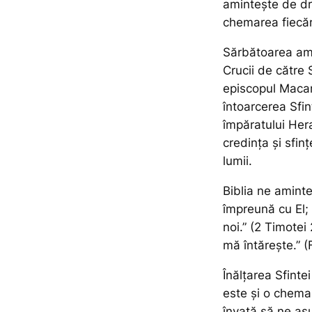
amintește de dr
chemarea fiecăru
Sărbătoarea ami
Crucii de către 
episcopul Macari
întoarcerea Sfin
împăratului Her
credința și sfinț
lumii.
Biblia ne amint
împreună cu El;
noi.”
(2 Timotei 
mă întăreşte.”
(F
Înălțarea Sfinte
este și o chemar
învață să ne as